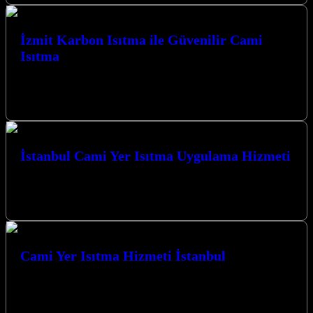
İzmit Karbon Isıtma ile Güvenilir Cami
Isıtma
İzmit Karbon Isıtma ile Güvenilir Cami Isıtma çözümleri,
Kocaeli’nin her köşesinde sıcak ve konforlu bir atmosfer sunmak
için yenilikçi teknolojilerle…
İstanbul Cami Yer Isıtma Uygulama Hizmeti
İstanbul Cami Yer Isıtma Uygulama Hizmeti ile mekanlarınızda
sıcaklığı ve konforu yeniden tanımlıyoruz. Kocaeli merkezli
firmamız, modern yaşamın gerektirdiği konforu,…
Cami Yer Isıtma Hizmeti İstanbul
Cami Yer Isıtma Hizmeti İstanbul bölgesinde de sunduğumuz
yenilikçi çözümlerle, ibadethanelerinizde konforu ve sıcaklığı en üst
düzeyde sağlıyoruz. Kocaeli’nin Kalbinden…