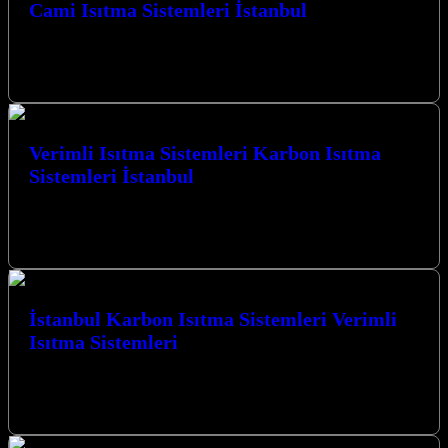
Cami Isıtma Sistemleri İstanbul
İstanbul’un soğuk kış günlerinde camilerde sıcaklık ve konfor
sağlamak için profesyonel çözümler sunan Cami Isıtma Sistemleri
İstanbul firmamız, sizler için…
Verimli Isıtma Sistemleri Karbon Isıtma
Sistemleri İstanbul
Verimli Isıtma Sistemleri Karbon Isıtma Sistemleri İstanbul ve
Kocaeli’de en üst düzeyde konfor ve tasarruf sağlayan çözümler
sunuyoruz. Kocaeli İzmit…
İstanbul Karbon Isıtma Sistemleri Verimli
Isıtma Sistemleri
İstanbul Karbon Isıtma Sistemleri Verimli Isıtma Sistemleri ile
tanışın, yaşam alanlarınızı ve ibadethanelerinizi konforlu bir ısıtma
ile buluşturun. Kocaeli’nin İzmit…