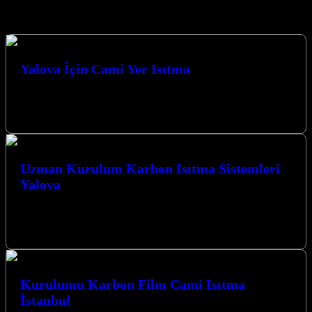
Hizmetlerimiz
Yalova İçin Cami Yer Isıtma
Yalova İçin Cami Yer Isıtma çözümlerimizle, ibadet mekanlarınıza
konfor ve sıcaklık getiriyoruz. Kocaeli merkezli firmamız, modern
teknolojiyle geleneksel değerleri birleştirerek,…
Uzman Kurulum Karbon Isıtma Sistemleri
Yalova
Kocaeli ve çevresinde mekanlarınızı ısıtmanın en modern ve verimli
yolu için Uzman Kurulum Karbon Isıtma Sistemleri Yalova ile
tanışın. Karbon…
Kurulumu Karbon Film Cami Isıtma
İstanbul