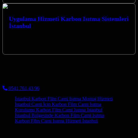
Uygulama Hizmeti Karbon Isıtma Sistemleri
İstanbul
Uygulama Hizmeti Karbon Isıtma Sistemleri İstanbul’da,
Kocaeli’nin kalbinde, ısıtma sistemleri alanında öncü bir firmayız.
Karbon ısıtma ve cami ısıtma sistemleri…
Kocaeli Karbon Isıtma
Cami Halısı ve Cami Isıtma Sistemleri
0541 761 43 96
İstanbul Karbon Film Cami Isıtma Montaj Hizmeti
İstanbul Cami İçin Karbon Film Cami Isıtma
Kurulumu Karbon Film Cami Isıtma İstanbul
İstanbul Bölgesinde Karbon Film Cami Isıtma
Karbon Film Cami Isıtma Hizmeti İstanbul
Kocaeli'de Karbon Isıtma Sistemlerinin Avantajları Kocaeli'nin
iklimsel özelliklerine uygun olarak tasarlanan karbon ısıtma