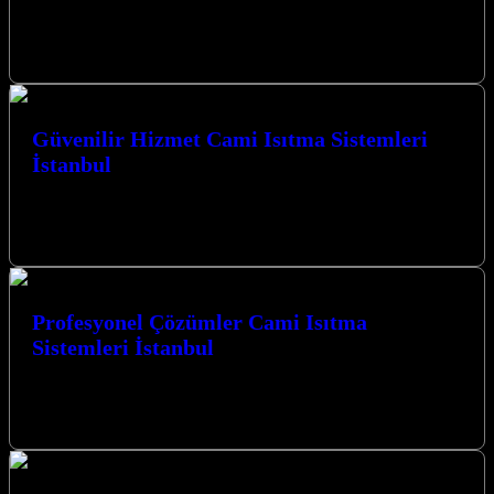
İstanbul’un her köşesinde, camilerimizin manevi atmosferini
ısıtacak, konforlu ve ekonomik çözümler sunan “Kurulumu Karbon
Film Cami Isıtma İstanbul” hizmetimizle yanınızdayız.…
Güvenilir Hizmet Cami Isıtma Sistemleri
İstanbul
Güvenilir Hizmet Cami Isıtma Sistemleri İstanbul bölgesinde de
sunduğumuz üstün çözümlerle, ibadet mekanlarınızın her mevsim
konforlu kalmasını sağlıyoruz. Kocaeli İzmit…
Profesyonel Çözümler Cami Isıtma
Sistemleri İstanbul
Profesyonel Çözümler Cami Isıtma Sistemleri İstanbul ve
çevresinde, ibadet mekanlarının konforunu en üst düzeyde sağlamak
için yenilikçi ısıtma sistemleri sunuyoruz.…