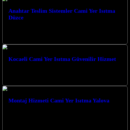
Anahtar Teslim Sistemler Cami Yer Isıtma
Düzce
Anahtar Teslim Sistemler Cami Yer Isıtma Düzce çözümlerimizle
Kocaeli’nin her köşesinde konforlu ve ekonomik ısınma sağlıyoruz.
Modern teknolojilerimizle tanışın. Kocaeli’nde…
Kocaeli Cami Yer Isıtma Güvenilir Hizmet
Kocaeli Cami Yer Isıtma Güvenilir Hizmet sunan firmamız,
ibadethaneleriniz için en modern ve ekonomik çözümleri sunar.
Karbon ısıtma sistemlerimizle camilerinizde…
Montaj Hizmeti Cami Yer Isıtma Yalova
Yalova’da cami yer ısıtma sistemleri montaj hizmeti
arayışındaysanız, doğru adrestesiniz. Kocaeli İzmit merkezli
firmamız, modern ve verimli ısıtma çözümleriyle
ibadethanelerinizi…