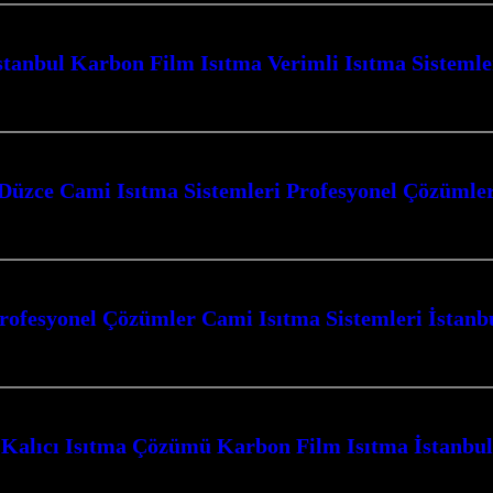
stanbul Karbon Film Isıtma Verimli Isıtma Sistemle
mleri ile yaşam alanlarınızı ve ibadethanelerinizi konforlu bir sıcaklıkla bulu
Düzce Cami Isıtma Sistemleri Profesyonel Çözümle
r sunan firmamız, kış aylarında ibadet mekanlarınızın sıcak ve konforlu kalm
rofesyonel Çözümler Cami Isıtma Sistemleri İstanb
İstanbul ve çevresinde, ibadet mekanlarının konforunu en üst düzeyde sağlamak
Kalıcı Isıtma Çözümü Karbon Film Isıtma İstanbul
sıtma İstanbul ile tanışın, Kocaeli’nin dört bir yanında mekanlarınıza konfor