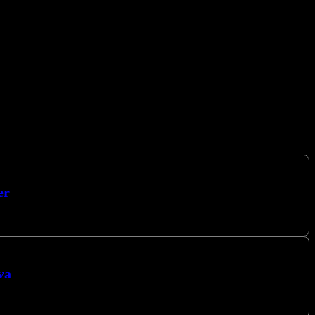
er
arın. Kocaeli’nin kalbinde yer alan…
va
sunuyoruz. Kocaeli’de Karbon Isıtma Sistemleri:…