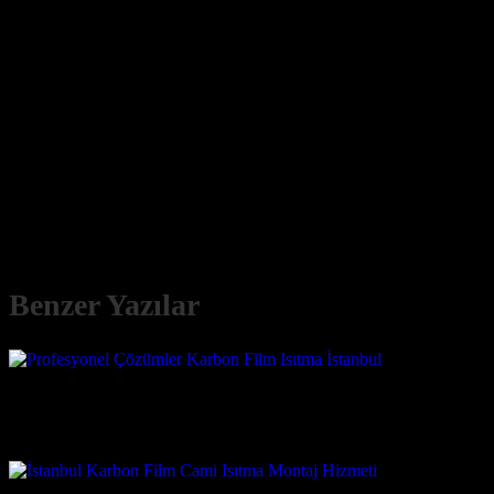
yoğunluğunu ve cemaatin ihtiyaçlarını dikkate alarak en uygun ısıtma p
yürütülür.
İstanbul Karbon Film Isıtma Profesyonel Çözümler ile Yaşam Alanlarınızı Isı
İstanbul Karbon Film Isıtma Profesyonel Çözümler ile mekanlarınızda b
yılların getirdiği tecrübe ve uzmanlıkla hizmet vermektedir. Müşteri 
Hizmetlerimiz arasında, konutlar, iş yerleri, okullar, hastaneler ve öze
ekonomik ve en verimli çözümleri sunmak için titizlikle çalışırız. Uz
Benzer Yazılar