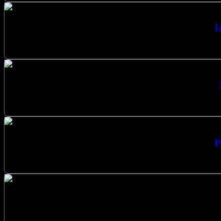
İ
İstanbul Karbon Film Isıtma Verimli Isıtma Siste
Düzce Cami Isıtma Sistemleri Profesyonel Çözümle
P
Profesyonel Çözümler Cami Isıtma Sistemleri 
Kalıcı Isıtma Çözümü Karbon Film I