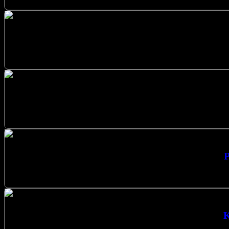
Düzce’de camilerinizde sıcak 
Sakarya Cami Yer Isıtma sistemleri ile kış
P
Profesyonel Çözümler Cami Isıtma Sistemler
K