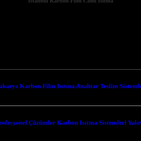
İstanbul Karbon Film Cami Isıtma
akarya Karbon Film Isıtma Anahtar Teslim Sisteml
Teslim Sistemler ile mekanlarınızda konforu ve verimliliği en üst düzeye çık
rofesyonel Çözümler Karbon Isıtma Sistemleri Yalo
alova ile Kocaeli’nin her köşesinde konforlu ve ekonomik ısıtma sistemleri 