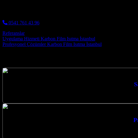
0541 761 43 96
Referanslar
Post navigation
Uygulama Hizmeti Karbon Film Isıtma İstanbul
Profesyonel Çözümler Karbon Film Isıtma İstanbul
Hizmetlerimiz
S
Sakarya Karbon Film Isıtma Anahtar 
P
Profesyonel Çözümler Karbon Isıtma Sistemleri Y