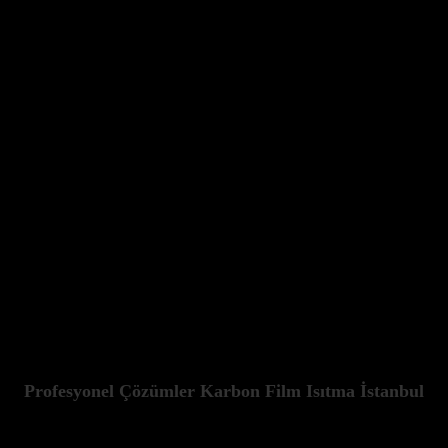
lanını oluşturur. Kurulum sürecimiz, ibadet saatlerine ve caminin işley
tın
enzersiz bir konfor ve verimlilik deneyimi yaşayın. Kocaeli İzmit merk
memnuniyetini her zaman önceliklendiren firmamız, en kaliteli ürünleri 
llikle camiler için özel tasarlanmış karbon film ısıtma sistemleri bulunma
man ekibimiz, keş
Profesyonel Çözümler Karbon Film Isıtma İstanbul