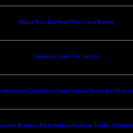
Düzce İçin Karbon Film Cami Isıtma
ve huzurlu bir atmosfer yaratmak için en modern ve etkili çözümü arıyorsanız
Sakarya Cami Yer Isıtma
 aylarında ibadet mekanlarınızda kesintisiz sıcaklık ve konforu deneyimleyin.
rofesyonel Çözümler Cami Isıtma Sistemleri Kocae
i Kocaeli Kocaeli’nin kalbinde, camilerimizin manevi atmosferini en üst düze
ocaeli Karbon Film Isıtma Anahtar Teslim Sisteml