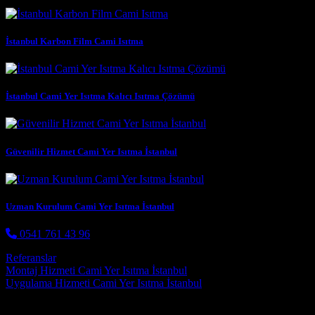
İstanbul Karbon Film Cami Isıtma
İstanbul Cami Yer Isıtma Kalıcı Isıtma Çözümü
Güvenilir Hizmet Cami Yer Isıtma İstanbul
Uzman Kurulum Cami Yer Isıtma İstanbul
0541 761 43 96
Referanslar
Post navigation
Montaj Hizmeti Cami Yer Isıtma İstanbul
Uygulama Hizmeti Cami Yer Isıtma İstanbul
Hizmetlerimiz