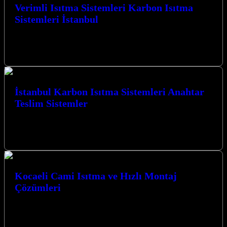
Verimli Isıtma Sistemleri Karbon Isıtma
Sistemleri İstanbul
Verimli Isıtma Sistemleri Karbon Isıtma Sistemleri İstanbul ve
Kocaeli’de en üst düzeyde konfor ve tasarruf sağlayan çözümler
sunuyoruz. Kocaeli İzmit…
İstanbul Karbon Isıtma Sistemleri Anahtar
Teslim Sistemler
İstanbul Karbon Isıtma Sistemleri Anahtar Teslim Sistemler ile
mekanlarınıza modern, verimli ve konforlu bir ısınma çözümü
getirin. Kocaeli’nin kalbinde, İzmit…
Kocaeli Cami Isıtma ve Hızlı Montaj
Çözümleri
Kocaeli Cami Isıtma ve Hızlı Montaj Çözümleri ile mekanlarınızda
konforu yeniden tanımlayın. İzmit merkezli firmamız, modern
karbon ısıtma sistemleri ve…