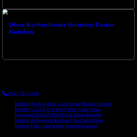
konforu bir…
Düzce Karbon Isıtma Sistemleri Uzman
Kurulum
Düzce Karbon Isıtma Sistemleri Uzman Kurulum hizmetlerimizle,
yaşam alanlarınızı ve ibadethanelerinizi modern, verimli ve
ekonomik ısıtma çözümleriyle buluşturuyoruz. Kocaeli İzmit…
Kocaeli Karbon Isıtma
Cami Halısı ve Cami Isıtma Sistemleri
0541 761 43 96
İstanbul Karbon Film Cami Isıtma Montaj Hizmeti
İstanbul Cami İçin Karbon Film Cami Isıtma
Kurulumu Karbon Film Cami Isıtma İstanbul
İstanbul Bölgesinde Karbon Film Cami Isıtma
Karbon Film Cami Isıtma Hizmeti İstanbul
Bunların başında enerji verimliliği gelir. Bu da gezegenimizin