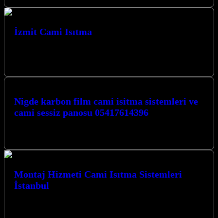
İzmit Cami Isıtma
İzmit Cami Isıtma, İzmit Karbon Isıtma olarak Camiler için Karbon
Film Isıtma Sistemi uygulaması yapmaktayız. İzmit Karbon Isıtma
Sistemleri İzmit…
Nigde karbon film cami isitma sistemleri ve
cami sessiz panosu 05417614396
05417614396 Benzer YazılarNİGDE CAMİİ HALI ALTI
KARBON FİLM İSİTMA VE SESSİZ PANOSU
Montaj Hizmeti Cami Isıtma Sistemleri
İstanbul
İstanbul ve çevresinde cami ısıtma sistemleri montaj hizmeti
arayışındaysanız, doğru adrestesiniz. Kocaeli İzmit merkezli
firmamız, modern ve verimli karbon ısıtma…