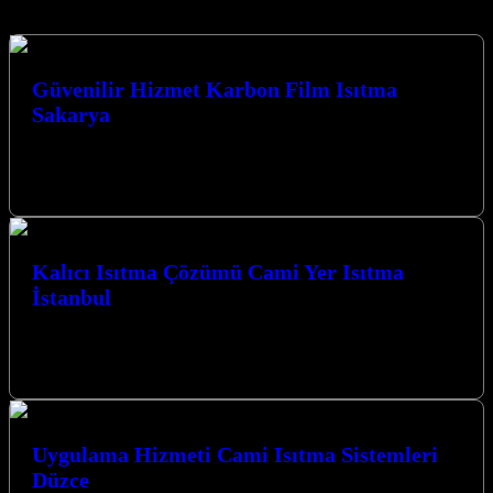
Güvenilir Hizmet Karbon Film Isıtma
Sakarya
Güvenilir Hizmet Karbon Film Isıtma Sakarya ile tanışın;
Kocaeli’nin kalbinde, ısıtma sistemleri alanında yenilikçi çözümler
sunan öncü firmamızla tanışın. Karbon…
Kalıcı Isıtma Çözümü Cami Yer Isıtma
İstanbul
Kalıcı Isıtma Çözümü Cami Yer Isıtma İstanbul ve Kocaeli
genelinde sunduğumuz yenilikçi karbon ısıtma sistemleri ile
mekanlarınızı konforlu bir sıcaklığa…
Uygulama Hizmeti Cami Isıtma Sistemleri
Düzce