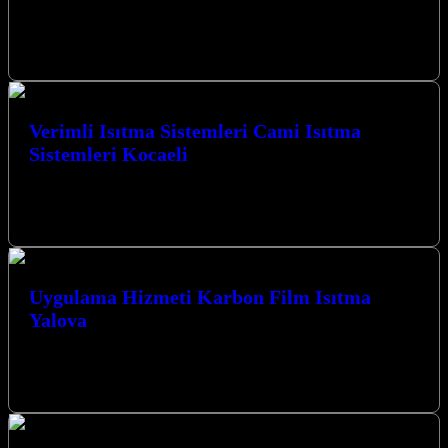
Kocaeli İzmit merkezli firmamız, Düzce ve çevresinde cami ısıtma
sistemleri alanında sunduğu yenilikçi çözümlerle öne çıkmaktadır.
Uygulama Hizmeti Cami Isıtma…
Verimli Isıtma Sistemleri Cami Isıtma
Sistemleri Kocaeli
Verimli Isıtma Sistemleri Cami Isıtma Sistemleri Kocaeli’nde,
mekanlarınızı en ideal sıcaklıkta tutmak için yenilikçi çözümler
sunuyoruz. Karbon ısıtma ve cami…
Uygulama Hizmeti Karbon Film Isıtma
Yalova
Yalova’da karbon film ısıtma uygulamaları ve cami ısıtma sistemleri
konusunda profesyonel çözümler sunan firmamız, Kocaeli İzmit
merkezli olarak bölgenin ısıtma…