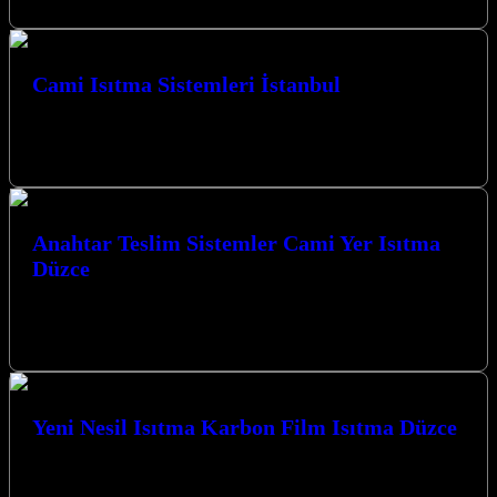
Cami Isıtma Sistemleri İstanbul
İstanbul’un soğuk kış günlerinde camilerde sıcaklık ve konfor
sağlamak için profesyonel çözümler sunan Cami Isıtma Sistemleri
İstanbul firmamız, sizler için…
Anahtar Teslim Sistemler Cami Yer Isıtma
Düzce
Anahtar Teslim Sistemler Cami Yer Isıtma Düzce çözümlerimizle
Kocaeli’nin her köşesinde konforlu ve ekonomik ısınma sağlıyoruz.
Modern teknolojilerimizle tanışın. Kocaeli’nde…
Yeni Nesil Isıtma Karbon Film Isıtma Düzce
Kocaeli’de yeni nesil ısıtma çözümleri arayanlar için Yeni Nesil
Isıtma Karbon Film Isıtma Düzce teknolojisi, enerji verimliliği ve