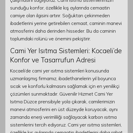
çalışmasını sağlıyoruz. Cami ısıtma sistemlerimizin
sunduğu konfor, özellikle kış aylarında cemaatin
camiye olan ilgisini artırır. Soğuktan çekinmeden
ibadetlerini yerine getirebilen cemaat, caminin manevi
atmosferini daha derinden hisseder. Bu da caminin
toplumdaki rolünü ve önemini pekiştirir.
Cami Yer Isıtma Sistemleri: Kocaeli’de
Konfor ve Tasarrufun Adresi
Kocaeli’de cami yer ısıtma sistemleri konusunda
uzmanlaşmış firmamız, ibadethanelerin yıl boyunca
sıcak ve konforlu kalmasını sağlamak için en yenilikçi
çözümleri sunmaktadır. Güvenilir Hizmet Cami Yer
Isıtma Düzce prensibiyle yola çıkarak, camilerimizin
manevi atmosferini en üst düzeyde koruyacak, aynı
zamanda enerji verimliliği sağlayacak karbon ısıtma
sistemlerini tercih ediyoruz. Cami yer ısıtma sistemleri,
özellikle kış aylarında cemaatin ibadetlerini daha rahat