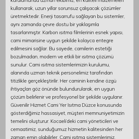
kurulumunda uzman ekibimiz, en kaliteli malzemeleri
kullanarak, uzun yıllar sorunsuz çalışacak çözümler
üretmektedir. Enerji tasarrufu sağlayan bu sistemler,
aynı zamanda çevre dostu bir yaklaşımla
tasarlanmıştır. Karbon ısıtma filmlerinin esnek yapısı,
cami mimarisine uygun şekilde kolayca entegre
edilmesini sağlar. Bu sayede, camilerin estetiği
bozulmadan, modern ve etkili bir ısıtma çözümü
sunulur. Cami ısıtma sistemlerimizin kurulumu,
alanında uzman teknik personelimiz tarafından
titizlikle gerçekleştirilir. Her caminin kendine özgü
ihtiyaçları göz önünde bulundurularak, en uygun
çözüm belirlenir ve profesyonel bir şekilde uygulanır.
Güvenilir Hizmet Cami Yer Isıtma Düzce konusunda
gösterdiğimiz hassasiyet, müşteri memnuniyetimizin
temelini oluşturur. Kocaeli’deki cami yöneticileri ve
cemaatimiz, sunduğumuz hizmetin kalitesinden her
zaman emin olabilirler. Cami ısıtma sistemlerimiz,