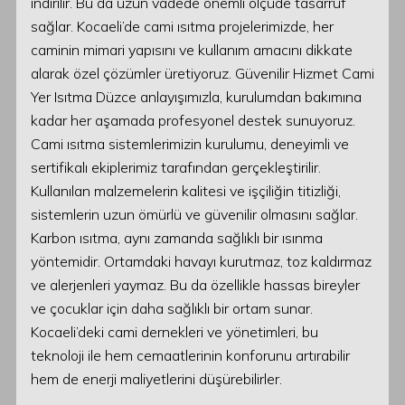
indirilir. Bu da uzun vadede önemli ölçüde tasarruf
sağlar. Kocaeli’de cami ısıtma projelerimizde, her
caminin mimari yapısını ve kullanım amacını dikkate
alarak özel çözümler üretiyoruz. Güvenilir Hizmet Cami
Yer Isıtma Düzce anlayışımızla, kurulumdan bakımına
kadar her aşamada profesyonel destek sunuyoruz.
Cami ısıtma sistemlerimizin kurulumu, deneyimli ve
sertifikalı ekiplerimiz tarafından gerçekleştirilir.
Kullanılan malzemelerin kalitesi ve işçiliğin titizliği,
sistemlerin uzun ömürlü ve güvenilir olmasını sağlar.
Karbon ısıtma, aynı zamanda sağlıklı bir ısınma
yöntemidir. Ortamdaki havayı kurutmaz, toz kaldırmaz
ve alerjenleri yaymaz. Bu da özellikle hassas bireyler
ve çocuklar için daha sağlıklı bir ortam sunar.
Kocaeli’deki cami dernekleri ve yönetimleri, bu
teknoloji ile hem cemaatlerinin konforunu artırabilir
hem de enerji maliyetlerini düşürebilirler.