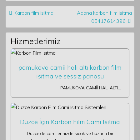
Post navigation
Karbon film isitma
Adana karbon film isitma
05417614396
Hizmetlerimiz
pamukova camii halı altı karbon film
isitma ve sessiz panosu
PAMUKOVA CAMİİ HALI ALTI…
Düzce İçin Karbon Film Cami Isıtma
Düzce’de camilerinizde sıcak ve huzurlu bir