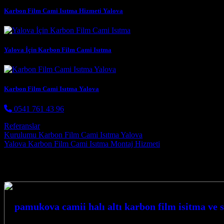
Karbon Film Cami Isıtma Hizmeti Yalova
Yalova İçin Karbon Film Cami Isıtma
Karbon Film Cami Isıtma Yalova
0541 761 43 96
Referanslar
Post navigation
Kurulumu Karbon Film Cami Isıtma Yalova
Yalova Karbon Film Cami Isıtma Montaj Hizmeti
Hizmetlerimiz
pamukova camii halı altı karbon film isitma ve 
PAMUKOVA CAMİİ HALI ALTI…