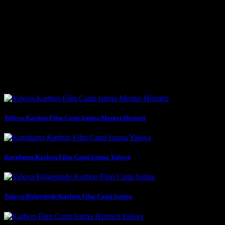
Karbon ısıtma teknolojisi, cami ısıtma sistemlerinin yanı sıra birçok fa
ısıtma çözümü sunar. Özellikle yerden ısıtma sistemlerinde karbon film
edilmesini sağlar, bu da yerden tasarruf edilmesine olanak tanır. Ayrıca, 
mağazada müşterilerin içeri girdiklerinde anında sıcak bir ortamla karş
hastaneler, okullar ve kütüphaneler gibi sessizliğin önemli olduğu mek
huzurlu bir ortamın korunmasını sağlar. Karbon ısıtma sistemlerinin bir 
Benzer Yazılar
Yalova Karbon Film Cami Isıtma Montaj Hizmeti
Kurulumu Karbon Film Cami Isıtma Yalova
Yalova Bölgesinde Karbon Film Cami Isıtma