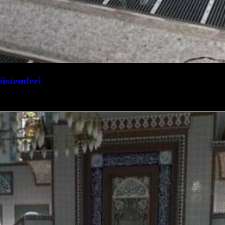
Sistemleri
 aylarını sıcacık ve konforlu geçirin. Kocaeli İzmit merkezli firmamız, yaşam…