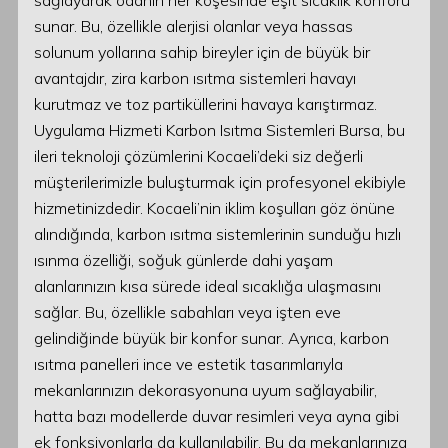
sağlayarak odanın her köşesinde eşit sıcaklık konforu
sunar. Bu, özellikle alerjisi olanlar veya hassas
solunum yollarına sahip bireyler için de büyük bir
avantajdır, zira karbon ısıtma sistemleri havayı
kurutmaz ve toz partiküllerini havaya karıştırmaz.
Uygulama Hizmeti Karbon Isıtma Sistemleri Bursa, bu
ileri teknoloji çözümlerini Kocaeli’deki siz değerli
müşterilerimizle buluşturmak için profesyonel ekibiyle
hizmetinizdedir. Kocaeli’nin iklim koşulları göz önüne
alındığında, karbon ısıtma sistemlerinin sunduğu hızlı
ısınma özelliği, soğuk günlerde dahi yaşam
alanlarınızın kısa sürede ideal sıcaklığa ulaşmasını
sağlar. Bu, özellikle sabahları veya işten eve
gelindiğinde büyük bir konfor sunar. Ayrıca, karbon
ısıtma panelleri ince ve estetik tasarımlarıyla
mekanlarınızın dekorasyonuna uyum sağlayabilir,
hatta bazı modellerde duvar resimleri veya ayna gibi
ek fonksiyonlarla da kullanılabilir. Bu da mekanlarınıza