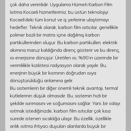
çok daha verimlidir. Uygulama Hizmeti Karbon Film
Isıtma Kocaeli hizmetlerimiz, bu üstün teknolojiyi
Kocaeli’deki tüm konut ve iş yerlerine ulaştırmayı
hedefler. Teknik olarak, karbon film ısıtıcılar, genellikle
polimer bazlı bir matris içine dağılmış karbon
partiküllerinden oluşur. Bu karbon partikülleri, elektrik
akımına maruz kaldığında direnç gösterir ve bu direnç,
ısı enerjisine dönüşür. Üretilen ısı, %90’ın üzerinde bir
verimlilikle kızılötesi radyasyon olarak yayılır. Bu,
enerjinin büyük bir kısmının doğrudan ısıya
dönüştürüldüğü anlamına gelir.
Bu sistemlerin bir diğer önemli teknik avantajı, termal
kütlelerinin düşük olmasıdır. Bu, sistemin hızlı bir
şekilde ısınmasını ve soğumasını sağlar. Yani, bir odayı
ısıtmak istediğinizde, karbon film ısıtıcılar çok kısa
sürede istenen sıcaklığa ulaşır. Bu özellik, özellikle
anlık ısıtma ihtiyacı duyulan alanlarda büyük bir