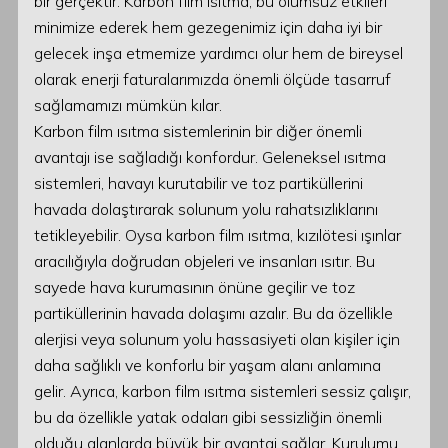
bir gerçektir. Karbon film ısıtma, bu olumsuz etkileri
minimize ederek hem gezegenimiz için daha iyi bir
gelecek inşa etmemize yardımcı olur hem de bireysel
olarak enerji faturalarımızda önemli ölçüde tasarruf
sağlamamızı mümkün kılar.
Karbon film ısıtma sistemlerinin bir diğer önemli
avantajı ise sağladığı konfordur. Geleneksel ısıtma
sistemleri, havayı kurutabilir ve toz partiküllerini
havada dolaştırarak solunum yolu rahatsızlıklarını
tetikleyebilir. Oysa karbon film ısıtma, kızılötesi ışınlar
aracılığıyla doğrudan objeleri ve insanları ısıtır. Bu
sayede hava kurumasının önüne geçilir ve toz
partiküllerinin havada dolaşımı azalır. Bu da özellikle
alerjisi veya solunum yolu hassasiyeti olan kişiler için
daha sağlıklı ve konforlu bir yaşam alanı anlamına
gelir. Ayrıca, karbon film ısıtma sistemleri sessiz çalışır,
bu da özellikle yatak odaları gibi sessizliğin önemli
olduğu alanlarda büyük bir avantaj sağlar. Kurulumu