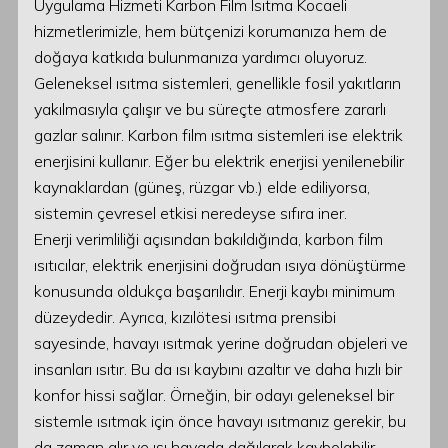
Uygulama Hizmeti Karbon Film Isıtma Kocaeli
hizmetlerimizle, hem bütçenizi korumanıza hem de
doğaya katkıda bulunmanıza yardımcı oluyoruz.
Geleneksel ısıtma sistemleri, genellikle fosil yakıtların
yakılmasıyla çalışır ve bu süreçte atmosfere zararlı
gazlar salınır. Karbon film ısıtma sistemleri ise elektrik
enerjisini kullanır. Eğer bu elektrik enerjisi yenilenebilir
kaynaklardan (güneş, rüzgar vb.) elde ediliyorsa,
sistemin çevresel etkisi neredeyse sıfıra iner.
Enerji verimliliği açısından bakıldığında, karbon film
ısıtıcılar, elektrik enerjisini doğrudan ısıya dönüştürme
konusunda oldukça başarılıdır. Enerji kaybı minimum
düzeydedir. Ayrıca, kızılötesi ısıtma prensibi
sayesinde, havayı ısıtmak yerine doğrudan objeleri ve
insanları ısıtır. Bu da ısı kaybını azaltır ve daha hızlı bir
konfor hissi sağlar. Örneğin, bir odayı geleneksel bir
sistemle ısıtmak için önce havayı ısıtmanız gerekir, bu
da zaman alır ve ısı havada dağılarak kaybolabilir.