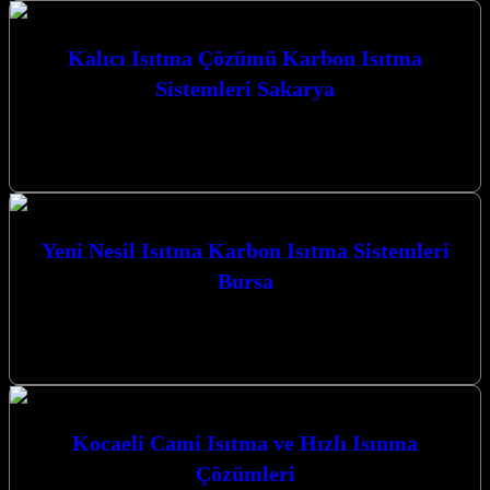
Kalıcı Isıtma Çözümü Karbon Isıtma
Sistemleri Sakarya
Kalıcı Isıtma Çözümü Karbon Isıtma Sistemleri Sakarya ile tanışın;
Kocaeli’nin İzmit merkezli lider firması olarak, yaşam alanlarınıza
ve ibadethanelerinize yenilikçi,…
Yeni Nesil Isıtma Karbon Isıtma Sistemleri
Bursa
Yeni Nesil Isıtma Karbon Isıtma Sistemleri Bursa Kocaeli’nin
kalbinde, İzmit merkezli olarak faaliyet gösteren işletmemiz, ısıtma
sistemleri alanında devrim niteliğinde…
Kocaeli Cami Isıtma ve Hızlı Isınma
Çözümleri