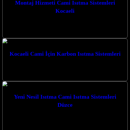
Montaj Hizmeti Cami Isıtma Sistemleri
Kocaeli
Kocaeli’nin kalbinde, İzmit merkezli olarak, cami ve yaşam
alanlarınız için en modern ve etkili ısıtma çözümlerini sunuyoruz.
Montaj Hizmeti Cami…
Kocaeli Cami İçin Karbon Isıtma Sistemleri
Kocaeli Cami İçin Karbon Isıtma Sistemleri ile ibadet
mekanlarınızda eşsiz bir konfor ve sıcaklık deneyimi yaşatıyoruz.
Neden Kocaeli’de Cami Isıtma…
Yeni Nesil Isıtma Cami Isıtma Sistemleri
Düzce
Yeni Nesil Isıtma Cami Isıtma Sistemleri Düzce’de de sunduğumuz
üstün çözümlerle mekanlarınızı konforlu bir sıcaklığa
kavuşturuyoruz. Kocaeli İzmit merkezli firmamız,…