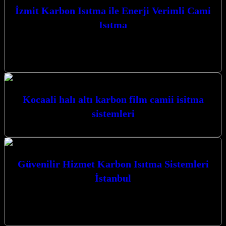
İzmit Karbon Isıtma ile Enerji Verimli Cami
Isıtma
İzmit Karbon Isıtma ile Enerji Verimli Cami Isıtma çözümleriyle
mekanlarınıza konfor ve tasarruf getiriyoruz. Kocaeli’nin her
köşesinde, en modern ve…
Kocaali halı altı karbon film camii isitma
sistemleri
Güvenilir Hizmet Karbon Isıtma Sistemleri
İstanbul
Güvenilir Hizmet Karbon Isıtma Sistemleri İstanbul ve Kocaeli’nin
her köşesinde, mekanlarınıza sıcaklık ve konfor katmak için
buradayız. Karbon ısıtma ve…