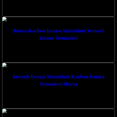
Bursa Karbon Isıtma Sistemleri Yeni Nesil Isıtma çözümleriyle
Kocaeli’de konforlu ve ekonomik ısınmanın kapılarını aralıyoruz.
Modern teknolojiyi geleneksel mekanlarla buluşturarak,…
Bursa Karbon Isıtma Sistemleri Verimli
Isıtma Sistemleri
Bursa Karbon Isıtma Sistemleri Verimli Isıtma Sistemleri ile tanışın,
kış aylarını sıcacık ve konforlu geçirin. Kocaeli İzmit merkezli
firmamız, yaşam…
Verimli Isıtma Sistemleri Karbon Isıtma
Sistemleri Bursa
Verimli Isıtma Sistemleri Karbon Isıtma Sistemleri Bursa ile tanışın,
Kocaeli’nin kalbinde mekanlarınızı hem ekonomik hem de konforlu
bir şekilde ısıtmanın…