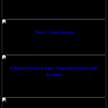
Kocaeli Cami Isıtma ve Hızlı Isınma Çözümleri ile mekanlarınızda
konforu ve sıcaklığı en üst düzeyde yaşayın. İzmit merkezli
işletmemiz, modern…
Tuzla Cami Isıtma
Tuzla Cami Isıtma, Tuzla Karbon Isıtma olarak Camiler için Karbon
Film Isıtma Sistemi uygulaması yapmaktayız. Tuzla Karbon Isıtma
Sistemleri Tuzla…
Sakarya Cami Isıtma Sistemleri Güvenilir
Hizmet
Sakarya Cami Isıtma Sistemleri Güvenilir Hizmet anlayışımızla,
Kocaeli’nin her köşesinde camilerinize sıcaklık ve konfor
getiriyoruz. Deneyimli ekibimizle, en modern karbon…