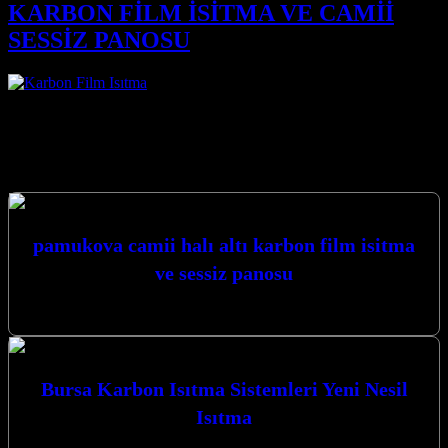
KARBON FİLM İSİTMA VE CAMİİ
SESSİZ PANOSU
CAMİİ HALI ALTI İSİTMA.05417614396
Hizmetlerimiz
pamukova camii halı altı karbon film isitma
ve sessiz panosu
PAMUKOVA CAMİİ HALI ALTI…
Bursa Karbon Isıtma Sistemleri Yeni Nesil
Isıtma