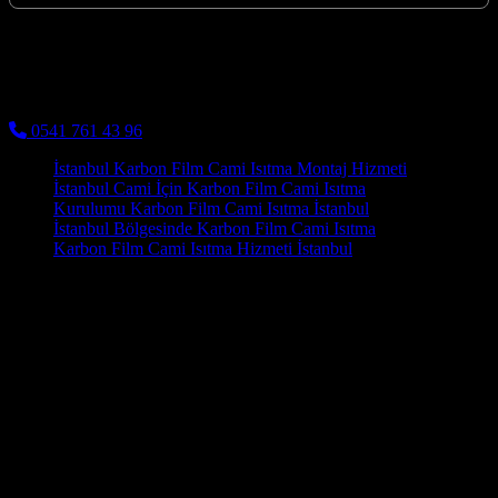
Kocaeli Karbon Isıtma
Cami Halısı ve Cami Isıtma Sistemleri
0541 761 43 96
İstanbul Karbon Film Cami Isıtma Montaj Hizmeti
İstanbul Cami İçin Karbon Film Cami Isıtma
Kurulumu Karbon Film Cami Isıtma İstanbul
İstanbul Bölgesinde Karbon Film Cami Isıtma
Karbon Film Cami Isıtma Hizmeti İstanbul
Anahtar Teslim Sistemler Karbon Film Isıtma Yalova ile
mekanlarınıza sıcaklık katarken, enerji tasarrufu ve üstün konforu bir
araya getiriyoruz. Kış mevsiminin soğukları kapıyı çalmaya
başladığında, evlerimizi sıcak ve konforlu tutmak en önemli
önceliklerimizden biri haline gelir. Bu da hem elektrik faturalarını
düşürür hem de çevreye verilen karbon ayak izini azaltır. Geleneksel
konveksiyonel ısıtma sistemlerinin aksine, karbon film ısıtma
sistemleri havayı ısıtmak yerine, nesneleri ve insanları doğrudan
ısıtır. Karbon ısıtma panelleri, camilerin estetiğini bozmadan,
duvarlara veya tavanlara zarifçe monte edilebilir.