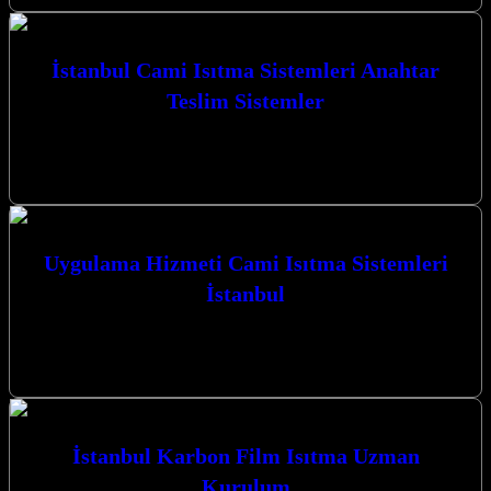
İstanbul Cami Isıtma Sistemleri Anahtar
Teslim Sistemler
İstanbul Cami Isıtma Sistemleri Anahtar Teslim Sistemler ile ibadet
mekanlarınızda kesintisiz sıcaklık ve konforu deneyimleyin. Kocaeli
merkezli firmamız, Karbon ısıtma…
Uygulama Hizmeti Cami Isıtma Sistemleri
İstanbul
Uygulama Hizmeti Cami Isıtma Sistemleri İstanbul ve çevresinde,
modern ve etkili çözümlerle mekanlarınızı ısıtmak için buradayız.
Kocaeli İzmit merkezli firmamız,…
İstanbul Karbon Film Isıtma Uzman
Kurulum