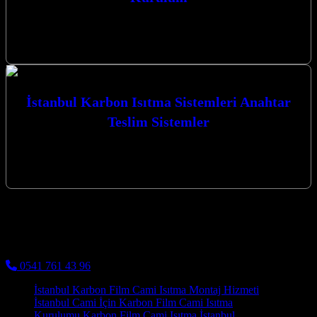
İstanbul Karbon Film Isıtma Uzman Kurulum hizmetlerimizle,
Kocaeli’nin her köşesinde yaşam alanlarınızı ve ibadethanelerinizi en
modern ve verimli ısıtma sistemleriyle…
İstanbul Karbon Isıtma Sistemleri Anahtar
Teslim Sistemler
İstanbul Karbon Isıtma Sistemleri Anahtar Teslim Sistemler ile
mekanlarınıza modern, verimli ve konforlu bir ısınma çözümü
getirin. Kocaeli’nin kalbinde, İzmit…
Kocaeli Karbon Isıtma
Cami Halısı ve Cami Isıtma Sistemleri
0541 761 43 96
İstanbul Karbon Film Cami Isıtma Montaj Hizmeti
İstanbul Cami İçin Karbon Film Cami Isıtma
Kurulumu Karbon Film Cami Isıtma İstanbul