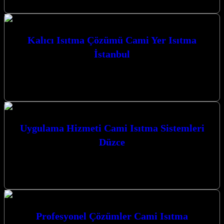
Kalıcı Isıtma Çözümü Cami Yer Isıtma
İstanbul
Kalıcı Isıtma Çözümü Cami Yer Isıtma İstanbul ve Kocaeli
genelinde sunduğumuz yenilikçi karbon ısıtma sistemleri ile
mekanlarınızı konforlu bir sıcaklığa…
Uygulama Hizmeti Cami Isıtma Sistemleri
Düzce
Kocaeli İzmit merkezli firmamız, Düzce ve çevresinde cami ısıtma
sistemleri alanında sunduğu yenilikçi çözümlerle öne çıkmaktadır.
Uygulama Hizmeti Cami Isıtma…
Profesyonel Çözümler Cami Isıtma