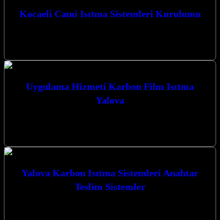
Kocaeli Cami Isıtma Sistemleri Kurulumu
Kocaeli’de camilerinizin ısıtma ihtiyaçları için güvenilir ve modern
çözümler sunuyoruz. Kocaeli Cami Isıtma Sistemleri Kurulumu
hizmetlerimizle, ibadethanelerinizde yılın her mevsimi…
Uygulama Hizmeti Karbon Film Isıtma
Yalova
Yalova’da karbon film ısıtma uygulamaları ve cami ısıtma sistemleri
konusunda profesyonel çözümler sunan firmamız, Kocaeli İzmit
merkezli olarak bölgenin ısıtma…
Yalova Karbon Isıtma Sistemleri Anahtar
Teslim Sistemler
Yalova Karbon Isıtma Sistemleri Anahtar Teslim Sistemler ile yaşam
alanlarınızı ve ibadethanelerinizi konforlu bir sıcaklıkla
buluşturuyoruz. Kocaeli’de Yenilikçi Isıtma Çözümleri:…