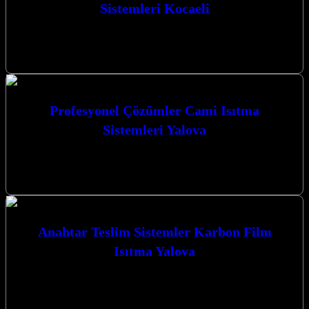
Sistemleri Kocaeli
Profesyonel Çözümler Cami Isıtma Sistemleri Kocaeli Kocaeli’nin
kalbinde, camilerimizin manevi atmosferini en üst düzeyde
korurken, kış aylarında da sıcaklık ve…
Profesyonel Çözümler Cami Isıtma
Sistemleri Yalova
Kocaeli’nin İzmit merkezli lider firması olarak, camilerimizin
manevi atmosferini en üst düzeyde koruyacak, aynı zamanda enerji
verimliliği sağlayan **Profesyonel Çözümler…
Anahtar Teslim Sistemler Karbon Film
Isıtma Yalova
Kocaeli’nin kalbinde, ısıtma ve cami ısıtma sistemleri alanında öncü
bir firma olarak, yaşam alanlarınızı ve ibadet mekanlarınızı en
verimli ve…