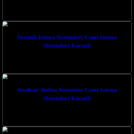
İstanbul ve çevresinde cami ısıtma sistemleri montaj hizmeti
arayışındaysanız, doğru adrestesiniz. Kocaeli İzmit merkezli
firmamız, modern ve verimli karbon ısıtma…
Verimli Isıtma Sistemleri Cami Isıtma
Sistemleri Kocaeli
Verimli Isıtma Sistemleri Cami Isıtma Sistemleri Kocaeli’nde,
mekanlarınızı en ideal sıcaklıkta tutmak için yenilikçi çözümler
sunuyoruz. Karbon ısıtma ve cami…
Anahtar Teslim Sistemler Cami Isıtma
Sistemleri Kocaeli
Kocaeli’nin kalbinde, İzmit merkezli firmamız, mekanlarınıza
sıcaklık ve konfor katmak için yenilikçi çözümler sunar. Anahtar
teslim sistemler ile cami ısıtma…