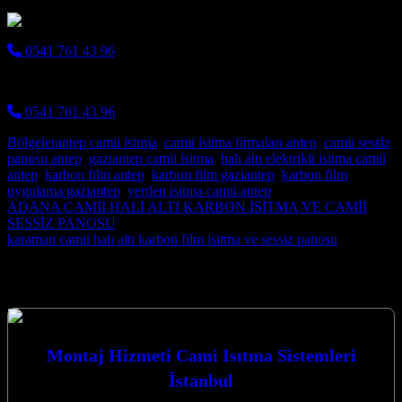
0541 761 43 96
CAMİİ HALI ALTI İSİTMA.05417614396
0541 761 43 96
Bölgeler
antep camii isitma
,
camii isitma firmaları antep
,
camii sessiz
panosu antep
,
gaziantep camii isitma
,
halı altı elektrikli isitma camii
antep
,
karbon film antep
,
karbon film gaziantep
,
karbon film
uygulama gaziantep
,
yerden isitma camii antep
Post navigation
ADANA CAMİİ HALI ALTI KARBON İSİTMA VE CAMİİ
SESSİZ PANOSU
karaman camii halı altı karbon film isitma ve sessiz panosu
Hizmetlerimiz
Montaj Hizmeti Cami Isıtma Sistemleri
İstanbul