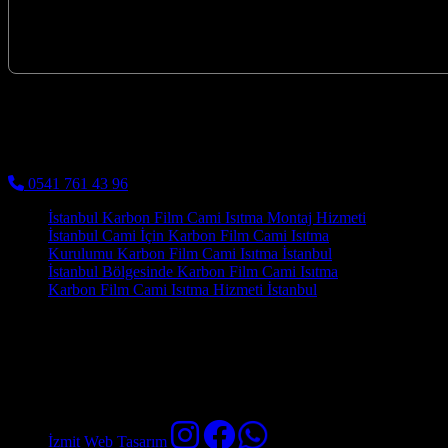
Kocaeli İzmit merkezli firmamız, İstanbul
Kocaeli Karbon Isıtma
Cami Halısı ve Cami Isıtma Sistemleri
0541 761 43 96
İstanbul Karbon Film Cami Isıtma Montaj Hizmeti
İstanbul Cami İçin Karbon Film Cami Isıtma
Kurulumu Karbon Film Cami Isıtma İstanbul
İstanbul Bölgesinde Karbon Film Cami Isıtma
Karbon Film Cami Isıtma Hizmeti İstanbul
Karbon ısıtma panelleri, ince yapısı sayesinde mevcut zeminlere kolayc
Kocaeli'deki camilerimizin bu modern ve konforlu ısıtma çözümlerinde
çözümleriyle Kocaeli'de konforlu ve ekonomik ısınmanın kapılarını aralı
Cami Isıtma Sistemleri
İzmit Web Tasarım