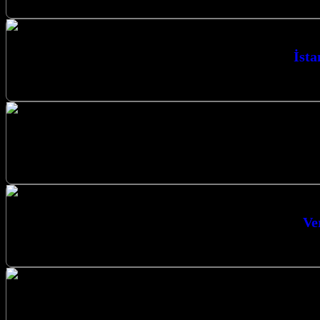
İsta
İstanbul Karbon Isıtma Sistemleri Anahtar
Güvenilir Hizmet Karbon Film Isıtma Sakary
Ve
Verimli Isıtma Sistemleri Cami Isıtma Sis