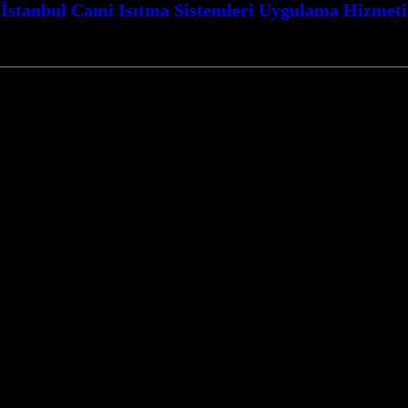
İstanbul Cami Isıtma Sistemleri Uygulama Hizmeti
 Cami Isıtma Sistemleri Uygulama Hizmeti ile camilerinizin kış aylarında dahi 
a entegre edilebilir ve mekanların estetiğini bozmadan modern bir çözüm s
n faydalanması için firmamız, profesyonel keşif, tasarım ve montaj hiz
yoruz. Konutlar, ofisler, ticari alanlar ve ibadethaneler gibi farklı kul