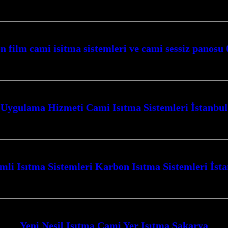
ve cami ısıtma sistemleri konusunda profesyonel çözümler sunan firmamız, Koc
n film cami isitma sistemleri ve cami sessiz panosu
05417614396
Uygulama Hizmeti Cami Isıtma Sistemleri İstanbul
anbul ve çevresinde, modern ve etkili çözümlerle mekanlarınızı ısıtmak için 
mli Isıtma Sistemleri Karbon Isıtma Sistemleri İst
ma Sistemleri İstanbul ve Kocaeli’de en üst düzeyde konfor ve tasarruf sağla
Yeni Nesil Isıtma Cami Yer Isıtma Sakarya