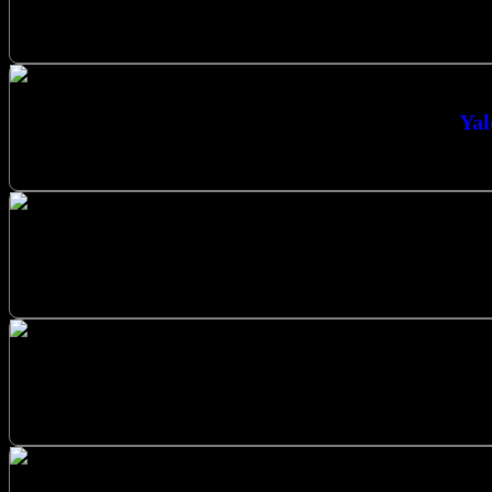
Yeni Nesil Isıtma Cami Yer Isıtma Sakarya
Yal
Yalova Karbon Isıtma Sistemleri Anahtar Teslim Sist
İzmit Cami Isıtma, İzmit Karbon Isı
Kalıcı Isıtma Çözümü Cami Yer Isıtma İ