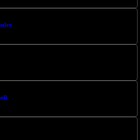
emler
zümü getirin. Kocaeli’nin kalbinde, İzmit…
mler sunan öncü firmamızla tanışın. Karbon…
eli
çözümler sunuyoruz. Karbon ısıtma ve cami…