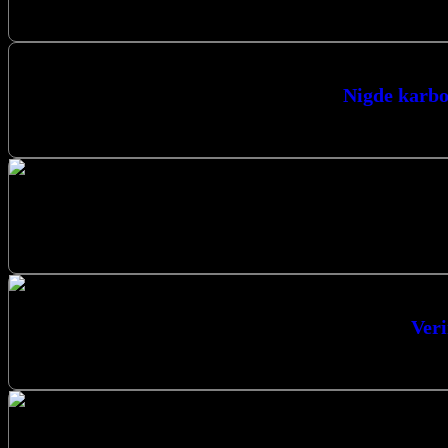
Yalova’da karbon film ısıtma uygulamaları 
Nigde karbo
Uygulama Hizmeti Cami Isıtma Sistemleri İst
Veri
Verimli Isıtma Sistemleri Karbon Isıt