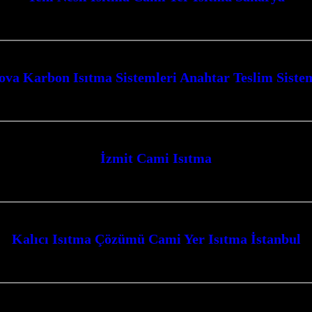
 hizmetlerimizle, ibadet mekanlarınıza ve yaşam alanlarınıza konfor ve moder
ova Karbon Isıtma Sistemleri Anahtar Teslim Siste
emler ile yaşam alanlarınızı ve ibadethanelerinizi konforlu bir sıcaklıkla bul
İzmit Cami Isıtma
tma olarak Camiler için Karbon Film Isıtma Sistemi uygulaması yapmaktayız. İ
Kalıcı Isıtma Çözümü Cami Yer Isıtma İstanbul
stanbul ve Kocaeli genelinde sunduğumuz yenilikçi karbon ısıtma sistemleri il