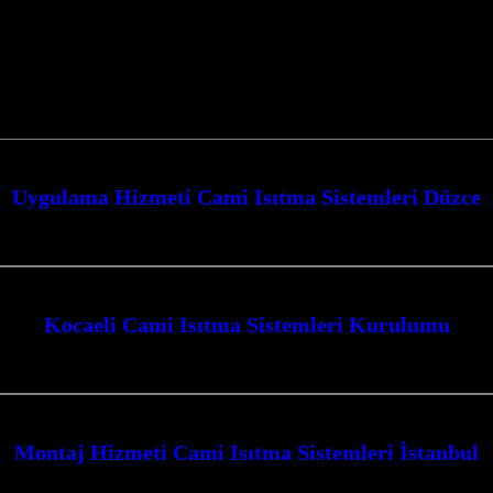
Uygulama Hizmeti Cami Isıtma Sistemleri Düzce
çevresinde cami ısıtma sistemleri alanında sunduğu yenilikçi çözümlerle öne
Kocaeli Cami Isıtma Sistemleri Kurulumu
nilir ve modern çözümler sunuyoruz. Kocaeli Cami Isıtma Sistemleri Kurulumu h
Montaj Hizmeti Cami Isıtma Sistemleri İstanbul
ri montaj hizmeti arayışındaysanız, doğru adrestesiniz. Kocaeli İzmit merkezl