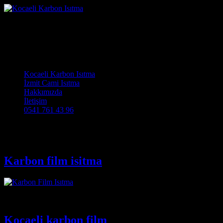
Karbon film isitma
Kocaeli Karbon Isıtma Cami Halısı ve Cami Isıtma Sistemleri
Main Navigation
Kocaeli Karbon Isıtma
İzmit Cami Isıtma
Hakkımızda
İletişim
0541 761 43 96
Etiket:
En ucuz karbon film koc
Karbon film isitma
05417614396
Kocaeli karbon film