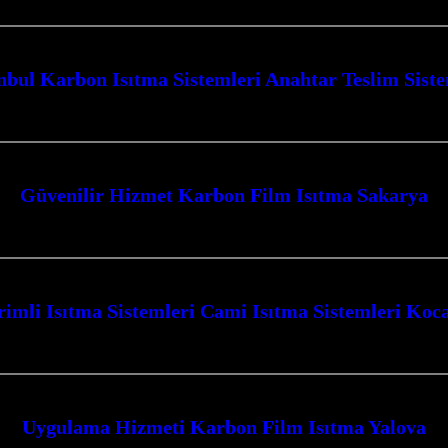
nbul Karbon Isıtma Sistemleri Anahtar Teslim Sist
 Teslim Sistemler ile mekanlarınıza modern, verimli ve konforlu bir ısınma çö
Güvenilir Hizmet Karbon Film Isıtma Sakarya
a ile tanışın; Kocaeli’nin kalbinde, ısıtma sistemleri alanında yenilikçi çözü
rimli Isıtma Sistemleri Cami Isıtma Sistemleri Koca
temleri Kocaeli’nde, mekanlarınızı en ideal sıcaklıkta tutmak için yenilikçi 
Uygulama Hizmeti Karbon Film Isıtma Yalova