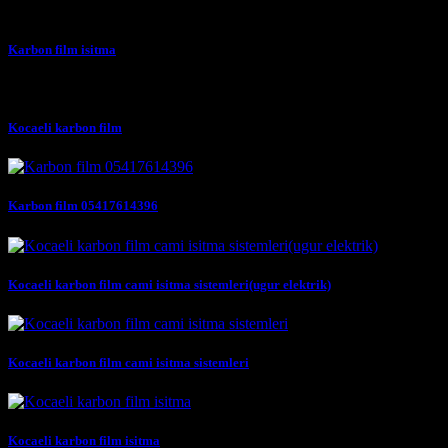
Karbon film isitma
Kocaeli karbon film
Karbon film 05417614396
Kocaeli karbon film cami isitma sistemleri(ugur elektrik)
Kocaeli karbon film cami isitma sistemleri
Kocaeli karbon film isitma