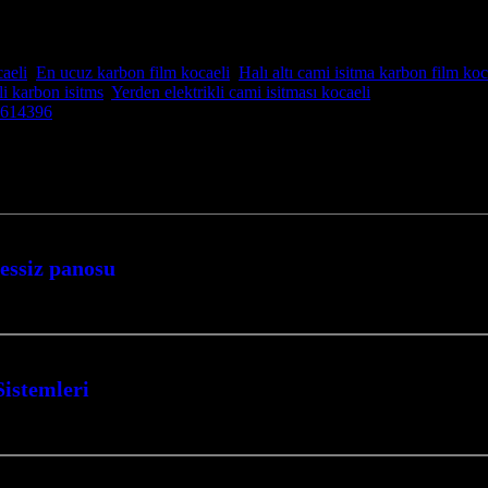
aeli
,
En ucuz karbon film kocaeli
,
Halı altı cami isitma karbon film koc
i karbon isitms
,
Yerden elektrikli cami isitması kocaeli
17614396
sessiz panosu
Sistemleri
 aylarını sıcacık ve konforlu geçirin. Kocaeli İzmit merkezli firmamız, yaşam…