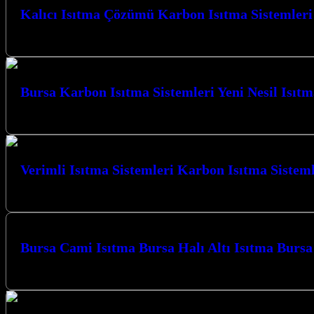
Kalıcı Isıtma Çözümü Karbon Isıtma Sistemleri
Kalıcı Isıtma Çözümü Karbon Isıtma Sistemleri Sakarya ile tanışın; Kocael
Bursa Karbon Isıtma Sistemleri Yeni Nesil Isıt
Bursa Karbon Isıtma Sistemleri Yeni Nesil Isıtma çözümleriyle Kocaeli’d
Verimli Isıtma Sistemleri Karbon Isıtma Sistem
Verimli Isıtma Sistemleri Karbon Isıtma Sistemleri Bursa ile tanışın, K
Bursa Cami Isıtma Bursa Halı Altı Isıtma Burs
Bursa Karbon Isıtma olarak Camiler için Karbon Film Isıtma Sistemi uyg