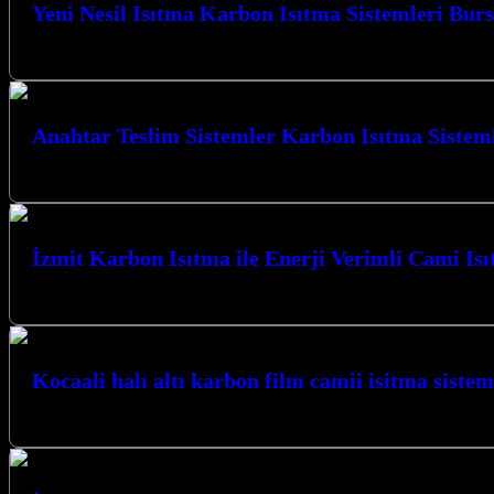
Yeni Nesil Isıtma Karbon Isıtma Sistemleri Bur
Yeni Nesil Isıtma Karbon Isıtma Sistemleri Bursa Kocaeli’nin kalbinde, İz
Anahtar Teslim Sistemler Karbon Isıtma Sisteml
Anahtar Teslim Sistemler Karbon Isıtma Sistemleri Yalova ile mekanları
İzmit Karbon Isıtma ile Enerji Verimli Cami Is
İzmit Karbon Isıtma ile Enerji Verimli Cami Isıtma çözümleriyle mekanla
Kocaali halı altı karbon film camii isitma sistem
Benzer YazılarKocaali Karbon Film Cami Isıtma Sistemleri