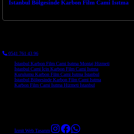
İstanbul Bölgesinde Karbon Film Cami Isıtma
İstanbul Bölgesinde Karbon Film Cami Isıtma çözümleriyle, ibadet mekanl
Kocaeli Karbon Isıtma
Cami Halısı ve Cami Isıtma Sistemleri
0541 761 43 96
İstanbul Karbon Film Cami Isıtma Montaj Hizmeti
İstanbul Cami İçin Karbon Film Cami Isıtma
Kurulumu Karbon Film Cami Isıtma İstanbul
İstanbul Bölgesinde Karbon Film Cami Isıtma
Karbon Film Cami Isıtma Hizmeti İstanbul
Kocaeli genelinde sunduğumuz Bursa Karbon Film Isıtma Montaj Hizmeti,
sayesinde sadece cemaatin olduğu bölge ısıtılarak enerji tasarrufu sağ
edindiğimiz tecrübe ve uzmanlıkla, Kocaeli'deki camilerin hem kış ayla
Cami Isıtma Sistemleri
İzmit Web Tasarım