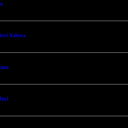
sa
mit merkezli olarak faaliyet gösteren işletmemiz, ısıtma sistemleri alanında d
eri Yalova
nıza yenilikçi ve ekonomik çözümler sunuyoruz. Kocaeli’nin İzmit merkezli fi
ıtma
rınıza konfor ve tasarruf getiriyoruz. Kocaeli’nin her köşesinde, en modern v
leri