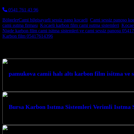
0541 761 43 96
Bölgeler
Cami bilgisayarli sessiz pano kocaeli
,
Cami sessiz panoso koc
cami ısıtma firması
,
Kocaeli karbon film cami ısıtma sistemleri
,
Kocael
Post navigation
Nigde karbon film cami isitma sistemleri ve cami sessiz panosu 054
Karbon film 05417614396
Hizmetlerimiz
pamukova camii halı altı karbon film isitma ve 
PAMUKOVA CAMİİ HALI ALTI…
Bursa Karbon Isıtma Sistemleri Verimli Isıtma 
Bursa Karbon Isıtma Sistemleri Verimli Isıtma Sistemleri ile tanışın, kış