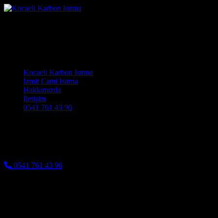
Karbon film kocaeli
Kocaeli Karbon Isıtma Cami Halısı ve Cami Isıtma Sistemleri
Main Navigation
Kocaeli Karbon Isıtma
İzmit Cami Isıtma
Hakkımızda
İletişim
0541 761 43 96
Karbon film kocaeli
0541 761 43 96
iletisim.05417614396
Benzer Yazılar