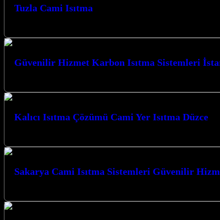
Tuzla Cami Isıtma
Tuzla Cami Isıtma, Tuzla Karbon Isıtma olarak Camiler için Karbon Fil
Güvenilir Hizmet Karbon Isıtma Sistemleri İst
Güvenilir Hizmet Karbon Isıtma Sistemleri İstanbul ve Kocaeli’nin her k
Kalıcı Isıtma Çözümü Cami Yer Isıtma Düzce
Kalıcı Isıtma Çözümü Cami Yer Isıtma Düzce hizmetlerimizle, Düzce’deki
Sakarya Cami Isıtma Sistemleri Güvenilir Hizm
Sakarya Cami Isıtma Sistemleri Güvenilir Hizmet anlayışımızla, Kocaeli’