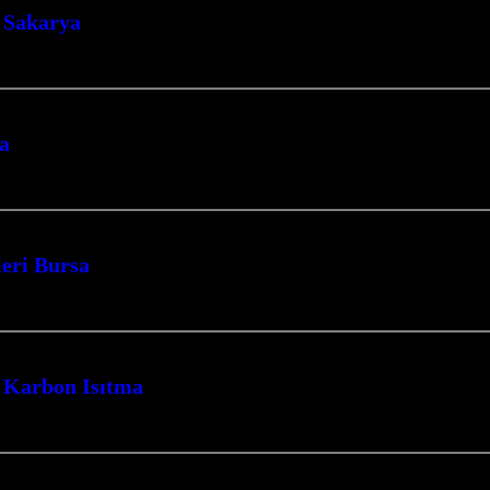
 Sakarya
i’nin İzmit merkezli lider firması olarak, yaşam alanlarınıza ve ibadethaneleri
ma
e konforlu ve ekonomik ısınmanın kapılarını aralıyoruz. Modern teknolojiyi ge
leri Bursa
ocaeli’nin kalbinde mekanlarınızı hem ekonomik hem de konforlu bir şekilde ıs
a Karbon Isıtma
ulaması yapmaktayız. Bursa Cami Isıtma Bursa Halı Altı Isıtma Bursa…