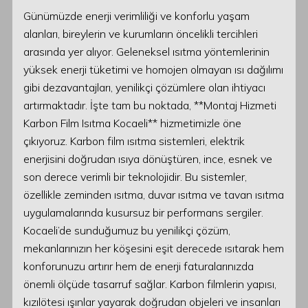
Günümüzde enerji verimliliği ve konforlu yaşam
alanları, bireylerin ve kurumların öncelikli tercihleri
arasında yer alıyor. Geleneksel ısıtma yöntemlerinin
yüksek enerji tüketimi ve homojen olmayan ısı dağılımı
gibi dezavantajları, yenilikçi çözümlere olan ihtiyacı
artırmaktadır. İşte tam bu noktada, **Montaj Hizmeti
Karbon Film Isıtma Kocaeli** hizmetimizle öne
çıkıyoruz. Karbon film ısıtma sistemleri, elektrik
enerjisini doğrudan ısıya dönüştüren, ince, esnek ve
son derece verimli bir teknolojidir. Bu sistemler,
özellikle zeminden ısıtma, duvar ısıtma ve tavan ısıtma
uygulamalarında kusursuz bir performans sergiler.
Kocaeli’de sunduğumuz bu yenilikçi çözüm,
mekanlarınızın her köşesini eşit derecede ısıtarak hem
konforunuzu artırır hem de enerji faturalarınızda
önemli ölçüde tasarruf sağlar. Karbon filmlerin yapısı,
kızılötesi ışınlar yayarak doğrudan objeleri ve insanları