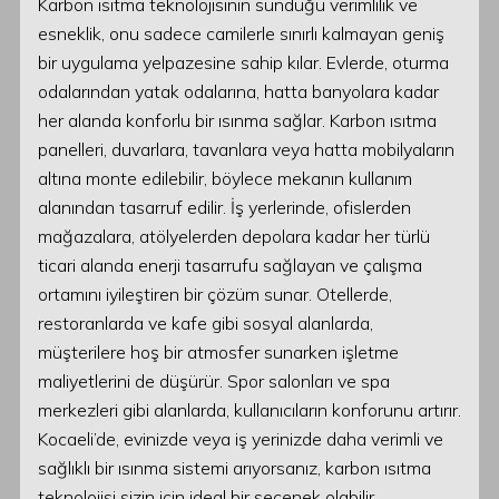
Karbon ısıtma teknolojisinin sunduğu verimlilik ve
esneklik, onu sadece camilerle sınırlı kalmayan geniş
bir uygulama yelpazesine sahip kılar. Evlerde, oturma
odalarından yatak odalarına, hatta banyolara kadar
her alanda konforlu bir ısınma sağlar. Karbon ısıtma
panelleri, duvarlara, tavanlara veya hatta mobilyaların
altına monte edilebilir, böylece mekanın kullanım
alanından tasarruf edilir. İş yerlerinde, ofislerden
mağazalara, atölyelerden depolara kadar her türlü
ticari alanda enerji tasarrufu sağlayan ve çalışma
ortamını iyileştiren bir çözüm sunar. Otellerde,
restoranlarda ve kafe gibi sosyal alanlarda,
müşterilere hoş bir atmosfer sunarken işletme
maliyetlerini de düşürür. Spor salonları ve spa
merkezleri gibi alanlarda, kullanıcıların konforunu artırır.
Kocaeli’de, evinizde veya iş yerinizde daha verimli ve
sağlıklı bir ısınma sistemi arıyorsanız, karbon ısıtma
teknolojisi sizin için ideal bir seçenek olabilir.