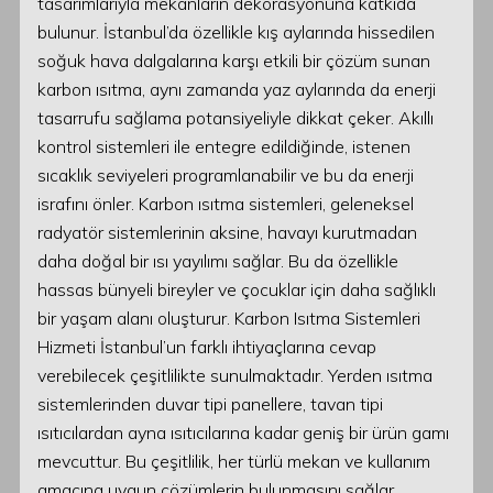
tasarımlarıyla mekanların dekorasyonuna katkıda
bulunur. İstanbul’da özellikle kış aylarında hissedilen
soğuk hava dalgalarına karşı etkili bir çözüm sunan
karbon ısıtma, aynı zamanda yaz aylarında da enerji
tasarrufu sağlama potansiyeliyle dikkat çeker. Akıllı
kontrol sistemleri ile entegre edildiğinde, istenen
sıcaklık seviyeleri programlanabilir ve bu da enerji
israfını önler. Karbon ısıtma sistemleri, geleneksel
radyatör sistemlerinin aksine, havayı kurutmadan
daha doğal bir ısı yayılımı sağlar. Bu da özellikle
hassas bünyeli bireyler ve çocuklar için daha sağlıklı
bir yaşam alanı oluşturur. Karbon Isıtma Sistemleri
Hizmeti İstanbul’un farklı ihtiyaçlarına cevap
verebilecek çeşitlilikte sunulmaktadır. Yerden ısıtma
sistemlerinden duvar tipi panellere, tavan tipi
ısıtıcılardan ayna ısıtıcılarına kadar geniş bir ürün gamı
mevcuttur. Bu çeşitlilik, her türlü mekan ve kullanım
amacına uygun çözümlerin bulunmasını sağlar.