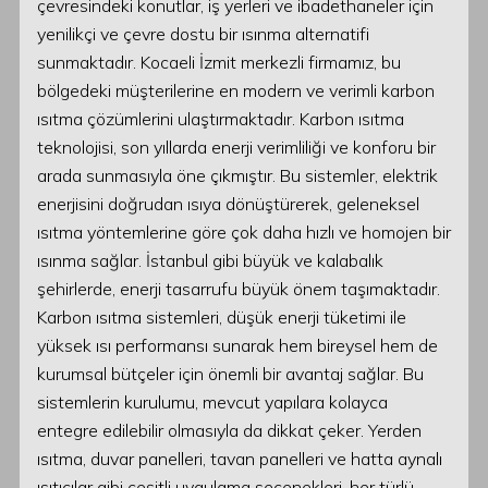
çevresindeki konutlar, iş yerleri ve ibadethaneler için
yenilikçi ve çevre dostu bir ısınma alternatifi
sunmaktadır. Kocaeli İzmit merkezli firmamız, bu
bölgedeki müşterilerine en modern ve verimli karbon
ısıtma çözümlerini ulaştırmaktadır. Karbon ısıtma
teknolojisi, son yıllarda enerji verimliliği ve konforu bir
arada sunmasıyla öne çıkmıştır. Bu sistemler, elektrik
enerjisini doğrudan ısıya dönüştürerek, geleneksel
ısıtma yöntemlerine göre çok daha hızlı ve homojen bir
ısınma sağlar. İstanbul gibi büyük ve kalabalık
şehirlerde, enerji tasarrufu büyük önem taşımaktadır.
Karbon ısıtma sistemleri, düşük enerji tüketimi ile
yüksek ısı performansı sunarak hem bireysel hem de
kurumsal bütçeler için önemli bir avantaj sağlar. Bu
sistemlerin kurulumu, mevcut yapılara kolayca
entegre edilebilir olmasıyla da dikkat çeker. Yerden
ısıtma, duvar panelleri, tavan panelleri ve hatta aynalı
ısıtıcılar gibi çeşitli uygulama seçenekleri, her türlü