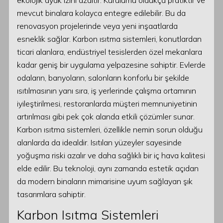
ekolojik ayak izini azaltır. Kurulumu oldukça pratiktir ve
mevcut binalara kolayca entegre edilebilir. Bu da
renovasyon projelerinde veya yeni inşaatlarda
esneklik sağlar. Karbon ısıtma sistemleri, konutlardan
ticari alanlara, endüstriyel tesislerden özel mekanlara
kadar geniş bir uygulama yelpazesine sahiptir. Evlerde
odaların, banyoların, salonların konforlu bir şekilde
ısıtılmasının yanı sıra, iş yerlerinde çalışma ortamının
iyileştirilmesi, restoranlarda müşteri memnuniyetinin
artırılması gibi pek çok alanda etkili çözümler sunar.
Karbon ısıtma sistemleri, özellikle nemin sorun olduğu
alanlarda da idealdir. Isıtılan yüzeyler sayesinde
yoğuşma riski azalır ve daha sağlıklı bir iç hava kalitesi
elde edilir. Bu teknoloji, aynı zamanda estetik açıdan
da modern binaların mimarisine uyum sağlayan şık
tasarımlara sahiptir.
Karbon Isıtma Sistemleri