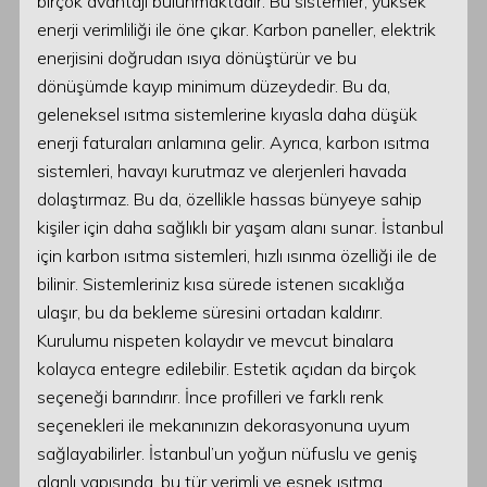
birçok avantajı bulunmaktadır. Bu sistemler, yüksek
enerji verimliliği ile öne çıkar. Karbon paneller, elektrik
enerjisini doğrudan ısıya dönüştürür ve bu
dönüşümde kayıp minimum düzeydedir. Bu da,
geleneksel ısıtma sistemlerine kıyasla daha düşük
enerji faturaları anlamına gelir. Ayrıca, karbon ısıtma
sistemleri, havayı kurutmaz ve alerjenleri havada
dolaştırmaz. Bu da, özellikle hassas bünyeye sahip
kişiler için daha sağlıklı bir yaşam alanı sunar. İstanbul
için karbon ısıtma sistemleri, hızlı ısınma özelliği ile de
bilinir. Sistemleriniz kısa sürede istenen sıcaklığa
ulaşır, bu da bekleme süresini ortadan kaldırır.
Kurulumu nispeten kolaydır ve mevcut binalara
kolayca entegre edilebilir. Estetik açıdan da birçok
seçeneği barındırır. İnce profilleri ve farklı renk
seçenekleri ile mekanınızın dekorasyonuna uyum
sağlayabilirler. İstanbul’un yoğun nüfuslu ve geniş
alanlı yapısında, bu tür verimli ve esnek ısıtma