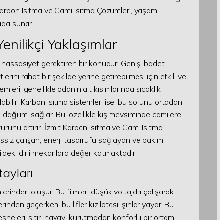
arbon Isıtma ve Cami Isıtma Çözümleri, yaşam
ada sunar.
enilikçi Yaklaşımlar
hassasiyet gerektiren bir konudur. Geniş ibadet
erini rahat bir şekilde yerine getirebilmesi için etkili ve
mleri, genellikle odanın alt kısımlarında sıcaklık
bilir. Karbon ısıtma sistemleri ise, bu sorunu ortadan
 dağılımı sağlar. Bu, özellikle kış mevsiminde camilere
runu artırır. İzmit Karbon Isıtma ve Cami Isıtma
essiz çalışan, enerji tasarrufu sağlayan ve bakım
i’deki dini mekanlara değer katmaktadır.
tayları
lerinden oluşur. Bu filmler, düşük voltajda çalışarak
erinden geçerken, bu lifler kızılötesi ışınlar yayar. Bu
neleri ısıtır, havayı kurutmadan konforlu bir ortam