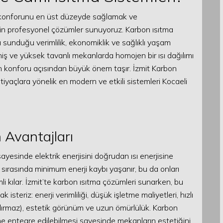
ın konforunu en üst düzeyde sağlamak ve
çin profesyonel çözümler sunuyoruz. Karbon ısıtma
a sunduğu verimlilik, ekonomiklik ve sağlıklı yaşam
geniş ve yüksek tavanlı mekanlarda homojen bir ısı dağılımı
 konforu açısından büyük önem taşır. İzmit Karbon
tiyaçlara yönelik en modern ve etkili sistemleri Kocaeli
 Avantajları
 sayesinde elektrik enerjisini doğrudan ısı enerjisine
 sırasında minimum enerji kaybı yaşanır, bu da onları
mli kılar. İzmit’te karbon ısıtma çözümleri sunarken, bu
steriz: enerji verimliliği, düşük işletme maliyetleri, hızlı
aldırmaz), estetik görünüm ve uzun ömürlülük. Karbon
ne entegre edilebilmesi sayesinde mekanların estetiğini