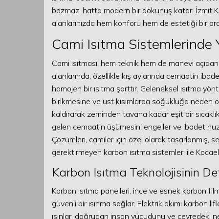
bozmaz, hatta modern bir dokunuş katar. İzmit K
alanlarınızda hem konforu hem de estetiği bir ar
Cami Isıtma Sistemlerinde Y
Cami ısıtması, hem teknik hem de manevi açıdan 
alanlarında, özellikle kış aylarında cemaatin ibadetl
homojen bir ısıtma şarttır. Geleneksel ısıtma yönte
birikmesine ve üst kısımlarda soğukluğa neden ola
kaldırarak zeminden tavana kadar eşit bir sıcaklık
gelen cemaatin üşümesini engeller ve ibadet huzu
Çözümleri, camiler için özel olarak tasarlanmış, s
gerektirmeyen karbon ısıtma sistemleri ile Kocael
Karbon Isıtma Teknolojisinin De
Karbon ısıtma panelleri, ince ve esnek karbon film
güvenli bir ısınma sağlar. Elektrik akımı karbon lifl
ışınlar, doğrudan insan vücudunu ve çevredeki nes