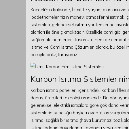
Kocaeli’nin kalbinde, İzmit’te yaşam alanlarınız
ibadethanelerinizin manevi atmosferini ısıtmak i
sistemleri, geleneksel ısıtma yöntemlerine kıyasl
alanları ile öne çıkmaktadır. Özellikle cami gibi 
sağlamak, hem enerji tasarrufu hem de cemaatin
Isıtma ve Cami Isıtma Çözümleri olarak, bu özel ih
halkıyla buluşturuyoruz.
Karbon Isıtma Sistemlerinin
Karbon ısıtma panelleri, içerisindeki karbon lifleri
dönüştüren ileri teknoloji ürünleridir. Bu dönüşüm
geleneksel elektrikli ısıtıcılara göre çok daha veri
sistemlerin sunduğu başlıca avantajları vurgulamak i
ısınma, sağlıklı bir ısıtma (hava kurutmaz, toz k
ısıtma, odanın duvarlarına, tavanına veya zemini