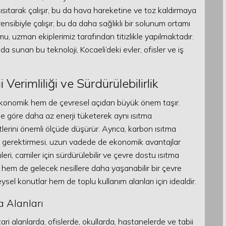
ı ısıtarak çalışır, bu da hava hareketine ve toz kaldırmaya
ensibiyle çalışır, bu da daha sağlıklı bir solunum ortamı
mu, uzman ekiplerimiz tarafından titizlikle yapılmaktadır.
da sunan bu teknoloji, Kocaeli’deki evler, ofisler ve iş
Verimliliği ve Sürdürülebilirlik
m ekonomik hem de çevresel açıdan büyük önem taşır.
ne göre daha az enerji tüketerek aynı ısıtma
tlerini önemli ölçüde düşürür. Ayrıca, karbon ısıtma
m gerektirmesi, uzun vadede de ekonomik avantajlar
ri, camiler için sürdürülebilir ve çevre dostu ısıtma
hem de gelecek nesillere daha yaşanabilir bir çevre
ysel konutlar hem de toplu kullanım alanları için idealdir.
a Alanları
ari alanlarda, ofislerde, okullarda, hastanelerde ve tabii