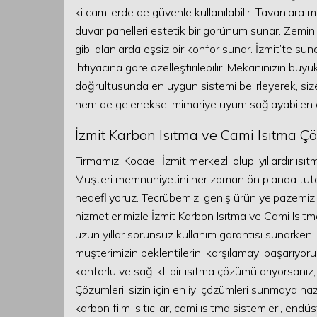
ki camilerde de güvenle kullanılabilir. Tavanlara 
duvar panelleri estetik bir görünüm sunar. Zemin ı
gibi alanlarda eşsiz bir konfor sunar. İzmit’te s
ihtiyacına göre özelleştirilebilir. Mekanınızın büy
doğrultusunda en uygun sistemi belirleyerek, si
hem de geleneksel mimariye uyum sağlayabilen es
İzmit Karbon Isıtma ve Cami Isıtma Çö
Firmamız, Kocaeli İzmit merkezli olup, yıllardır ıs
Müşteri memnuniyetini her zaman ön planda tutara
hedefliyoruz. Tecrübemiz, geniş ürün yelpazemiz,
hizmetlerimizle İzmit Karbon Isıtma ve Cami Isıtm
uzun yıllar sorunsuz kullanım garantisi sunarken
müşterimizin beklentilerini karşılamayı başarıyoru
konforlu ve sağlıklı bir ısıtma çözümü arıyorsanız
Çözümleri, sizin için en iyi çözümleri sunmaya haz
karbon film ısıtıcılar, cami ısıtma sistemleri, endüs