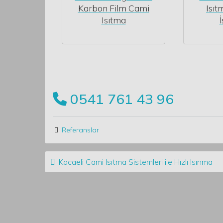
Karbon Film Cami
Isıt
Isıtma
0541 761 43 96
Referanslar
Post navigation
Kocaeli Cami Isıtma Sistemleri ile Hızlı Isınma