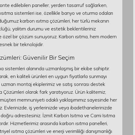
monte edilebilen paneller, yerden tasarruf sağlarken,
sıtma sistemleri ise, özellikle banyo ve oturma odaları
unduğumuz karbon ısıtma çözümleri, her türlü mekanın
üklüğü, yalıtım durumu ve estetik beklentileriniz
ze özel bir çözüm sunuyoruz. Karbon ısıtma, hem modern
nek bir teknolojidir.
zümleri: Güvenilir Bir Seçim
ıtma sistemleri alanında uzmanlaşmış bir ekibe sahiptir.
k, en kaliteli ürünleri en uygun fiyatlarla sunmayı
 uzman montaj ekiplerimiz ve satış sonrası destek
a Çözümleri olarak fark yaratıyoruz. Ürün kalitemiz,
, müşteri memnuniyeti odaklı yaklaşımımız sayesinde her
z. Evlerinizde, iş yerlerinizde veya ibadethanelerinizde
, doğru adrestesiniz. İzmit Karbon Isıtma ve Cami Isıtma
ırdır. Hizmetlerimiz arasında karbon ısıtma panelleri,
triyel ısıtma çözümleri ve enerji verimliliği danışmanlığı