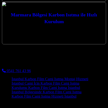
Marmara Bölgesi Karbon Isıtma ile Hızlı
Kurulum
Marmara Bölgesi Karbon Isıtma ile Hızlı Kurulum sayesinde, yaşam
ve ibadet alanlarınızda eşsiz bir konfor ve verimlilik deneyimi
yaşayabilirsiniz. Kocaeli…
Kocaeli Karbon Isıtma
Cami Halısı ve Cami Isıtma Sistemleri
0541 761 43 96
İstanbul Karbon Film Cami Isıtma Montaj Hizmeti
İstanbul Cami İçin Karbon Film Cami Isıtma
Kurulumu Karbon Film Cami Isıtma İstanbul
İstanbul Bölgesinde Karbon Film Cami Isıtma
Karbon Film Cami Isıtma Hizmeti İstanbul
Söğütlü Karbon Film Cami Isıtma Sistemleri konusunda uzman