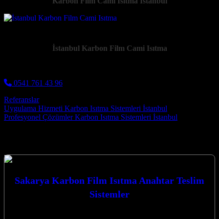
Karbon Film Cami Isıtma İstanbul
İstanbul Karbon Film Cami Isıtma
0541 761 43 96
Referanslar
Post navigation
Uygulama Hizmeti Karbon Isıtma Sistemleri İstanbul
Profesyonel Çözümler Karbon Isıtma Sistemleri İstanbul
Hizmetlerimiz
Sakarya Karbon Film Isıtma Anahtar Teslim
Sistemler
Sakarya Karbon Film Isıtma Anahtar Teslim Sistemler ile
mekanlarınızda konforu ve verimliliği en üst düzeye çıkarın.