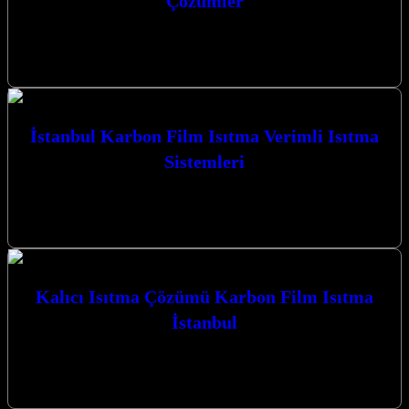
Çözümler
Düzce Cami Isıtma Sistemleri Profesyonel Çözümler sunan
firmamız, kış aylarında ibadet mekanlarınızın sıcak ve konforlu
kalmasını sağlayarak manevi atmosferi güçlendiriyor.…
İstanbul Karbon Film Isıtma Verimli Isıtma
Sistemleri
İstanbul Karbon Film Isıtma Verimli Isıtma Sistemleri ile yaşam
alanlarınızı ve ibadethanelerinizi konforlu bir sıcaklıkla
buluşturuyoruz. Kocaeli’nin İzmit merkezli firmamız,…
Kalıcı Isıtma Çözümü Karbon Film Isıtma
İstanbul
Kalıcı Isıtma Çözümü Karbon Film Isıtma İstanbul ile tanışın,
Kocaeli’nin dört bir yanında mekanlarınıza konfor ve verimlilik
katın. Neden Karbon…