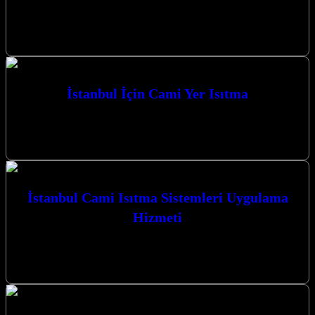
Kocaeli Karbon Film Isıtma Anahtar Teslim Sistemler ile yaşam
alanlarınızı ve ibadethanelerinizi konforlu bir sıcaklıkla
buluşturuyoruz. İzmit merkezli firmamız, yenilikçi…
İstanbul İçin Cami Yer Isıtma
İstanbul’un tarihi dokusuna uygun, modern ve verimli ısıtma
çözümleriyle camilerde konforlu bir ibadet ortamı sağlamak
amacıyla İstanbul İçin Cami Yer…
İstanbul Cami Isıtma Sistemleri Uygulama
Hizmeti
Kocaeli İzmit merkezli firmamız, İstanbul Cami Isıtma Sistemleri
Uygulama Hizmeti ile camilerinizin kış aylarında dahi sıcacık
kalmasını sağlıyor. Karbon ısıtma…