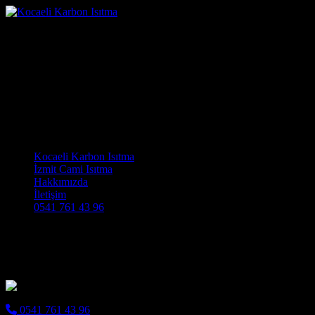
İstanbul Karbon Isıtma
Sistemleri Profesyonel
Çözümler
Kocaeli Karbon Isıtma Cami Halısı ve Cami Isıtma Sistemleri
Main Navigation
Kocaeli Karbon Isıtma
İzmit Cami Isıtma
Hakkımızda
İletişim
0541 761 43 96
İstanbul Karbon Isıtma Sistemleri
Profesyonel Çözümler
0541 761 43 96