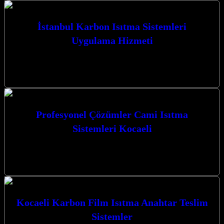
İstanbul Karbon Isıtma Sistemleri
Uygulama Hizmeti
İstanbul Karbon Isıtma Sistemleri Uygulama Hizmeti ile Kocaeli’nin
her köşesinde konforu ve verimliliği bir araya getiriyoruz. Isıtma
ihtiyaçlarınız için en…
Profesyonel Çözümler Cami Isıtma
Sistemleri Kocaeli
Profesyonel Çözümler Cami Isıtma Sistemleri Kocaeli Kocaeli’nin
kalbinde, camilerimizin manevi atmosferini en üst düzeyde
korurken, kış aylarında da sıcaklık ve…
Kocaeli Karbon Film Isıtma Anahtar Teslim
Sistemler