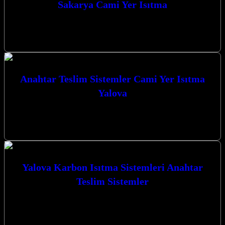
Sakarya Cami Yer Isıtma
Sakarya Cami Yer Isıtma sistemleri ile kış aylarında ibadet
mekanlarınızda kesintisiz sıcaklık ve konforu deneyimleyin.
Kocaeli’nin Sıcak Dokunuşu: Karbon Isıtma…
Anahtar Teslim Sistemler Cami Yer Isıtma
Yalova
Anahtar Teslim Sistemler Cami Yer Isıtma Yalova ve çevresinde,
mekanlarınızı en verimli ve konforlu şekilde ısıtmak için yenilikçi
çözümler sunuyoruz.…
Yalova Karbon Isıtma Sistemleri Anahtar
Teslim Sistemler
Yalova Karbon Isıtma Sistemleri Anahtar Teslim Sistemler ile yaşam
alanlarınızı ve ibadethanelerinizi konforlu bir sıcaklıkla
buluşturuyoruz. Kocaeli’de Yenilikçi Isıtma Çözümleri:…