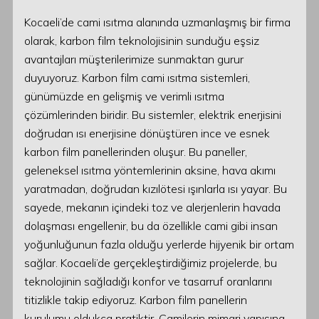
Kocaeli’de cami ısıtma alanında uzmanlaşmış bir firma
olarak, karbon film teknolojisinin sunduğu eşsiz
avantajları müşterilerimize sunmaktan gurur
duyuyoruz. Karbon film cami ısıtma sistemleri,
günümüzde en gelişmiş ve verimli ısıtma
çözümlerinden biridir. Bu sistemler, elektrik enerjisini
doğrudan ısı enerjisine dönüştüren ince ve esnek
karbon film panellerinden oluşur. Bu paneller,
geleneksel ısıtma yöntemlerinin aksine, hava akımı
yaratmadan, doğrudan kızılötesi ışınlarla ısı yayar. Bu
sayede, mekanın içindeki toz ve alerjenlerin havada
dolaşması engellenir, bu da özellikle cami gibi insan
yoğunluğunun fazla olduğu yerlerde hijyenik bir ortam
sağlar. Kocaeli’de gerçekleştirdiğimiz projelerde, bu
teknolojinin sağladığı konfor ve tasarruf oranlarını
titizlikle takip ediyoruz. Karbon film panellerin
kurulumu oldukça pratiktir. Camilerin mimari yapısına