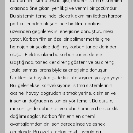
Karbon film ısıtma teknolojisi, modern ısıtma sistemleri
arasında öne çıkan, yenilikçi ve verimli bir çözümdür.
Bu sistemin temelinde, elektrik akımının iletken karbon
partiküllerinden oluşan ince bir film tabakası
üzerinden geçirilerek ısı enerjisine dönüştürülmesi
yatar. Karbon filmler, özel bir polimer matris içine
homojen bir şekilde dağılmış karbon taneciklerinden
oluşur. Elektrik akımı bu karbon taneciklerine
ulaştığında, tanecikler direnç gösterir ve bu direnç,
Joule ısınması prensibiyle ısı enerjisine dönüşür.
Üretilen ısı, büyük ölçüde kızılötesi ışınım yoluyla yayılır.
Bu, geleneksel konveksiyonel ısıtma sistemlerinin
aksine, havayı doğrudan ısıtmak yerine, cisimleri ve
insanları doğrudan ısıtan bir yöntemdir. Bu durum,
mekan içinde daha hızlı ve daha homojen bir sıcaklık
dağılımı sağlar. Karbon filmlerin en önemli
avantajlarından biri, son derece ince ve esnek
olmalarıdır. Bu özellik, onları çeşitli uygulama