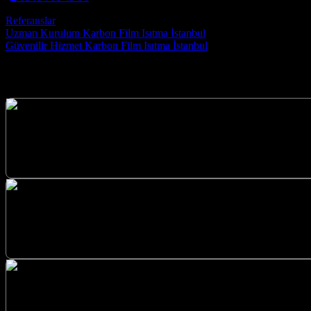
Referanslar
Post navigation
Uzman Kurulum Karbon Film Isıtma İstanbul
Güvenilir Hizmet Karbon Film Isıtma İstanbul
Hizmetlerimiz
Yalova İçin Cami Yer Isıtma çözümlerimizle, ibadet 
Anahtar Teslim Sistemler Cami Yer Isıtma Düzce çö