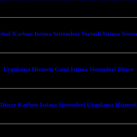
ma Sistemleri İstanbul ve Kocaeli’de en üst düzeyde konfor ve tasarruf sağla
nbul Karbon Isıtma Sistemleri Verimli Isıtma Siste
ıtma Sistemleri ile tanışın, yaşam alanlarınızı ve ibadethanelerinizi konforlu 
Uygulama Hizmeti Cami Isıtma Sistemleri Düzce
çevresinde cami ısıtma sistemleri alanında sunduğu yenilikçi çözümlerle öne
Düzce Karbon Isıtma Sistemleri Uygulama Hizmeti
Hizmeti, Kocaeli’nin soğuk kış günlerinde mekanlarınızı sıcacık bir ortama 