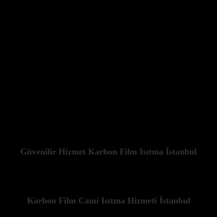
daha rahat ve huzurlu bir ortamda yerine getirmelerini sağlamak açısınd
şmasıyla ibadet huzurunu bozmaz. Geleneksel ısıtma sistemlerinin neden o
en sessizdir. Ayrıca, bu sistemler havayı kurutmaz, bu da özellikle uzu
muz özel çözümlerle, hem cemaatin hem de cami yönetiminin memnuniyetin
 yönlendirmesi ve homojen bir dağılım sağlaması sayesinde, gereksiz ener
alanlarına göre özel olarak planlanır. Zemine entegre edilebilen panell
Güvenilir Hizmet Karbon Film Isıtma İstanbul
Karbon Film Cami Isıtma Hizmeti İstanbul