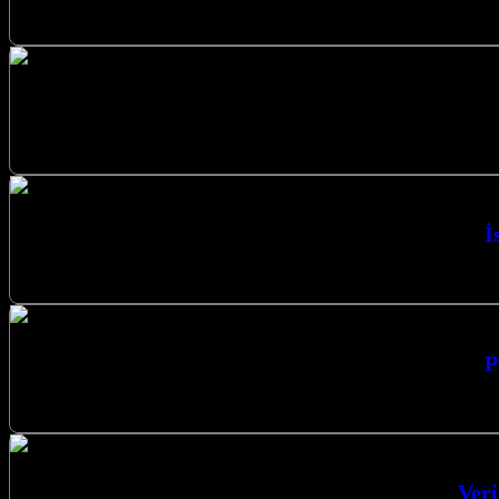
Uzman Kurulum Karbon Isıtma Sistemleri
İstanbul’un her köşesinde, camilerimizin manevi atm
İ
İstanbul Cami Isıtma Sistemleri Kalıcı Isı
P
Profesyonel Çözümler Cami Isıtma Sistemleri 
Veri