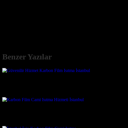
Cami ısıtma sistemleri, özellikle kış aylarında cemaatin ibadetlerini 
yenilikçi çözümlerle öne çıkar. Cami ısıtma sistemlerimiz, sessiz çalı
mekanlarda istenmeyen bir durumdur. Karbon ısıtma panelleri ise tamam
Film Isıtma Güvenilir Hizmet arayışınızda, camilerimiz için sunduğu
açısından da önemli avantajlar sunar. Isıyı doğrudan oturulan alanlara
düşüşe yol açar. Sistemlerin kurulumu, caminin mimarisine ve kullanım 
Benzer Yazılar