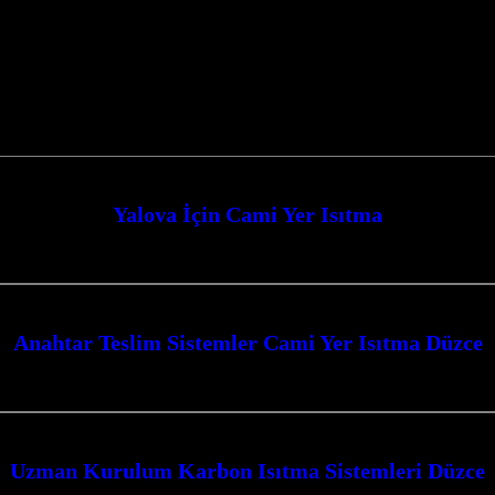
Yalova İçin Cami Yer Isıtma
mekanlarınıza konfor ve sıcaklık getiriyoruz. Kocaeli merkezli firmamız, mode
Anahtar Teslim Sistemler Cami Yer Isıtma Düzce
zümlerimizle Kocaeli’nin her köşesinde konforlu ve ekonomik ısınma sağlıyoru
Uzman Kurulum Karbon Isıtma Sistemleri Düzce