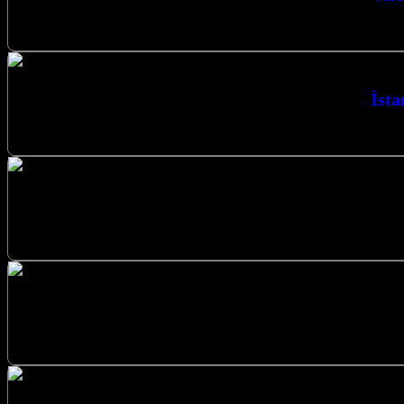
Verimli Isıtma Sistemleri Karbon Isıt
İsta
İstanbul Karbon Isıtma Sistemleri Verimli Is
Kocaeli İzmit merkezli firmamız, Düzce ve 
Düzce Karbon Isıtma Sistemleri Uygulama 