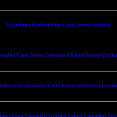
 Düzce hizmetleri ile Kocaeli’nin her köşesinde konforlu ve verimli ısıtma
Kurulumu Karbon Film Cami Isıtma İstanbul
osferini ısıtacak, konforlu ve ekonomik çözümler sunan “Kurulumu Karbon Fi
stanbul Cami Isıtma Sistemleri Kalıcı Isıtma Çözü
tma Çözümü sunarak, ibadethanelerinizde huzurlu ve sıcak bir ortam sağlamak i
rofesyonel Çözümler Cami Isıtma Sistemleri İstanb
İstanbul ve çevresinde, ibadet mekanlarının konforunu en üst düzeyde sağlamak
mli Isıtma Sistemleri Karbon Isıtma Sistemleri İst