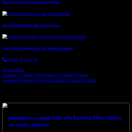
Karbon Film Cami Isıtma İstanbul
İstanbul Karbon Film Cami Isıtma
Yeni Nesil Isıtma Cami Yer Isıtma İstanbul
0541 761 43 96
Referanslar
Post navigation
İstanbul Karbon Film Isıtma Güvenilir Hizmet
İstanbul Karbon Film Isıtma Kalıcı Isıtma Çözümü
Hizmetlerimiz
pamukova camii halı altı karbon film isitma
ve sessiz panosu