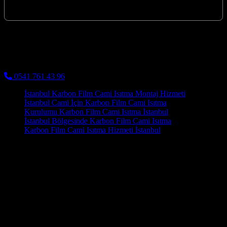
Kocaeli’nin İzmit merkezli firmamız, karbon ısıtma…
Kocaeli Karbon Isıtma
Cami Halısı ve Cami Isıtma Sistemleri
0541 761 43 96
İstanbul Karbon Film Cami Isıtma Montaj Hizmeti
İstanbul Cami İçin Karbon Film Cami Isıtma
Kurulumu Karbon Film Cami Isıtma İstanbul
İstanbul Bölgesinde Karbon Film Cami Isıtma
Karbon Film Cami Isıtma Hizmeti İstanbul
Camilerimizde Adapazarı karbon film cami altı ısıtma kullanımı
kolaylaştırmak için dijital termostatlı saatler yardımıyla kullanılır.
Kocaeli'nin soğuk kış günlerinde, yaşam alanlarınızın ve özellikle
ibadet yerlerinin konforlu bir şekilde ısıtılması büyük önem taşır.
Müşterilerimizin ihtiyaçlarını en iyi şekilde anlayarak, onlara özel
çözümler sunmak bizim önceliğimizdir. Kullanılan keçeler 250
derecede fırınlanılarak üretildiğinden haşerelerin barınmasına olanak
tanımaz ve sağlıklıdır. Basit düğmeler veya dijital ekranlar
aracılığıyla sıcaklık ayarları kolayca yapılabilir.