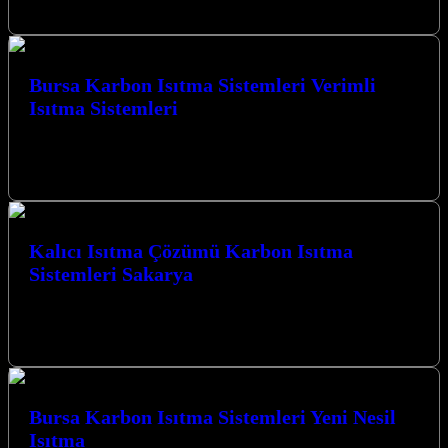
PAMUKOVA CAMİİ HALI ALTI…
Bursa Karbon Isıtma Sistemleri Verimli
Isıtma Sistemleri
Bursa Karbon Isıtma Sistemleri Verimli Isıtma Sistemleri ile tanışın,
kış aylarını sıcacık ve konforlu geçirin. Kocaeli İzmit merkezli
firmamız, yaşam…
Kalıcı Isıtma Çözümü Karbon Isıtma
Sistemleri Sakarya
Kalıcı Isıtma Çözümü Karbon Isıtma Sistemleri Sakarya ile tanışın;
Kocaeli’nin İzmit merkezli lider firması olarak, yaşam alanlarınıza
ve ibadethanelerinize yenilikçi,…
Bursa Karbon Isıtma Sistemleri Yeni Nesil
Isıtma