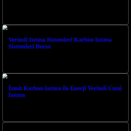
Bursa Karbon Isıtma Sistemleri Yeni Nesil Isıtma çözümleriyle
Kocaeli’de konforlu ve ekonomik ısınmanın kapılarını aralıyoruz.
Modern teknolojiyi geleneksel mekanlarla buluşturarak,…
Verimli Isıtma Sistemleri Karbon Isıtma
Sistemleri Bursa
Verimli Isıtma Sistemleri Karbon Isıtma Sistemleri Bursa ile tanışın,
Kocaeli’nin kalbinde mekanlarınızı hem ekonomik hem de konforlu
bir şekilde ısıtmanın…
İzmit Karbon Isıtma ile Enerji Verimli Cami
Isıtma
İzmit Karbon Isıtma ile Enerji Verimli Cami Isıtma çözümleriyle
mekanlarınıza konfor ve tasarruf getiriyoruz. Kocaeli’nin her
köşesinde, en modern ve…