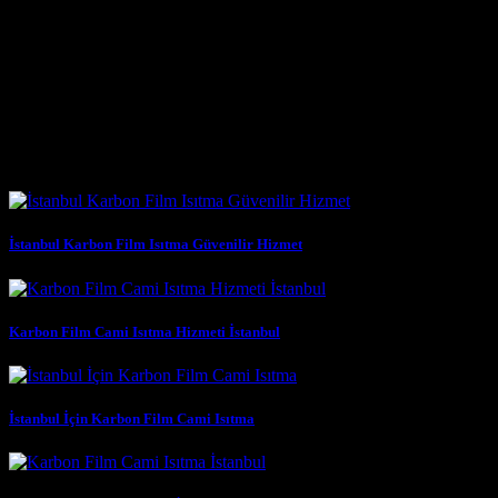
ihtiyaçlarına göre tavan, duvar veya zeminlere monte edilebilir. Bu
esneklik, her türlü mimari yapıya uyum sağlamayı kolaylaştırır.
* **Çevre Dostu:** Enerji verimliliği sayesinde karbon
emisyonlarını azaltmaya yardımcı olurlar. Çevreye duyarlı bir ısıtma
çözümü sunarlar.
* **Güvenlik:** Kullanılan malzemeler ve montaj işlemleri, ul
Benzer Yazılar
İstanbul Karbon Film Isıtma Güvenilir Hizmet
Karbon Film Cami Isıtma Hizmeti İstanbul
İstanbul İçin Karbon Film Cami Isıtma