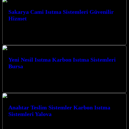
Sakarya Cami Isıtma Sistemleri Güvenilir
Hizmet
Sakarya Cami Isıtma Sistemleri Güvenilir Hizmet anlayışımızla,
Kocaeli’nin her köşesinde camilerinize sıcaklık ve konfor
getiriyoruz. Deneyimli ekibimizle, en modern karbon…
Yeni Nesil Isıtma Karbon Isıtma Sistemleri
Bursa
Yeni Nesil Isıtma Karbon Isıtma Sistemleri Bursa Kocaeli’nin
kalbinde, İzmit merkezli olarak faaliyet gösteren işletmemiz, ısıtma
sistemleri alanında devrim niteliğinde…
Anahtar Teslim Sistemler Karbon Isıtma
Sistemleri Yalova
Anahtar Teslim Sistemler Karbon Isıtma Sistemleri Yalova ile
mekanlarınıza yenilikçi ve ekonomik çözümler sunuyoruz.