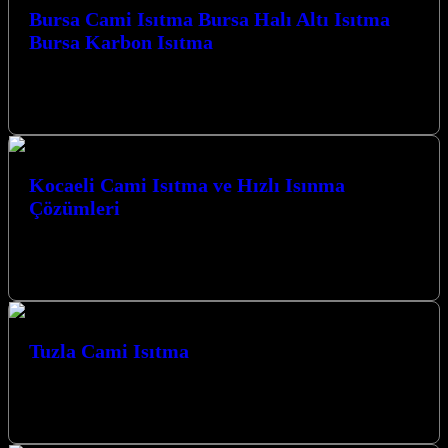
Bursa Cami Isıtma Bursa Halı Altı Isıtma
Bursa Karbon Isıtma
Bursa Karbon Isıtma olarak Camiler için Karbon Film Isıtma
Sistemi uygulaması yapmaktayız. Bursa Cami Isıtma Bursa Halı Altı
Isıtma Bursa…
Kocaeli Cami Isıtma ve Hızlı Isınma
Çözümleri
Kocaeli Cami Isıtma ve Hızlı Isınma Çözümleri ile mekanlarınızda
konforu ve sıcaklığı en üst düzeyde yaşayın. İzmit merkezli
işletmemiz, modern…
Tuzla Cami Isıtma
Tuzla Cami Isıtma, Tuzla Karbon Isıtma olarak Camiler için Karbon
Film Isıtma Sistemi uygulaması yapmaktayız. Tuzla Karbon Isıtma
Sistemleri Tuzla…