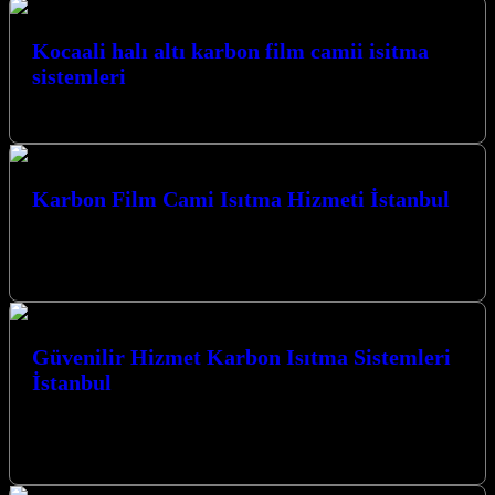
Kocaali halı altı karbon film camii isitma
sistemleri
Benzer YazılarKocaali Karbon Film Cami Isıtma Sistemleri
Karbon Film Cami Isıtma Hizmeti İstanbul
Kocaeli İzmit merkezli firmamız, ibadet mekanlarınızın sıcaklığını
ve konforunu en üst düzeyde sağlamak için yenilikçi Karbon Film
Cami Isıtma Hizmeti…
Güvenilir Hizmet Karbon Isıtma Sistemleri
İstanbul
Güvenilir Hizmet Karbon Isıtma Sistemleri İstanbul ve Kocaeli’nin
her köşesinde, mekanlarınıza sıcaklık ve konfor katmak için
buradayız. Karbon ısıtma ve…