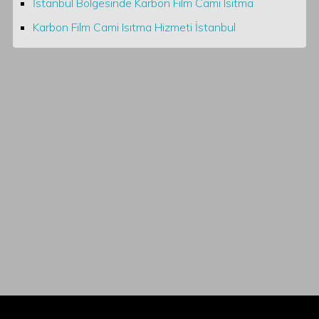
İstanbul Bölgesinde Karbon Film Cami Isıtma
Karbon Film Cami Isıtma Hizmeti İstanbul
Bu noktada, karbon film ısıtma sistemleri, sunduğu üstün