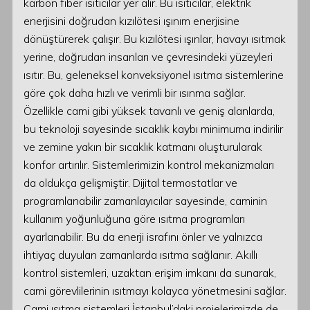
karbon fiber ısıtıcılar yer alır. Bu ısıtıcılar, elektrik
enerjisini doğrudan kızılötesi ışınım enerjisine
dönüştürerek çalışır. Bu kızılötesi ışınlar, havayı ısıtmak
yerine, doğrudan insanları ve çevresindeki yüzeyleri
ısıtır. Bu, geleneksel konveksiyonel ısıtma sistemlerine
göre çok daha hızlı ve verimli bir ısınma sağlar.
Özellikle cami gibi yüksek tavanlı ve geniş alanlarda,
bu teknoloji sayesinde sıcaklık kaybı minimuma indirilir
ve zemine yakın bir sıcaklık katmanı oluşturularak
konfor artırılır. Sistemlerimizin kontrol mekanizmaları
da oldukça gelişmiştir. Dijital termostatlar ve
programlanabilir zamanlayıcılar sayesinde, caminin
kullanım yoğunluğuna göre ısıtma programları
ayarlanabilir. Bu da enerji israfını önler ve yalnızca
ihtiyaç duyulan zamanlarda ısıtma sağlanır. Akıllı
kontrol sistemleri, uzaktan erişim imkanı da sunarak,
cami görevlilerinin ısıtmayı kolayca yönetmesini sağlar.
Cami ısıtma sistemleri İstanbul’daki projelerimizde de