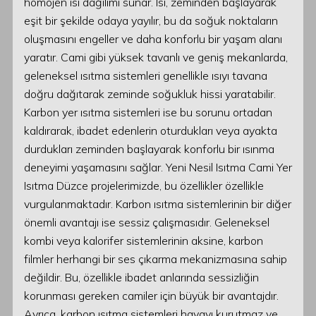
homojen ısı dağılımı sunar. Isı, zeminden başlayarak
eşit bir şekilde odaya yayılır, bu da soğuk noktaların
oluşmasını engeller ve daha konforlu bir yaşam alanı
yaratır. Cami gibi yüksek tavanlı ve geniş mekanlarda,
geleneksel ısıtma sistemleri genellikle ısıyı tavana
doğru dağıtarak zeminde soğukluk hissi yaratabilir.
Karbon yer ısıtma sistemleri ise bu sorunu ortadan
kaldırarak, ibadet edenlerin oturdukları veya ayakta
durdukları zeminden başlayarak konforlu bir ısınma
deneyimi yaşamasını sağlar. Yeni Nesil Isıtma Cami Yer
Isıtma Düzce projelerimizde, bu özellikler özellikle
vurgulanmaktadır. Karbon ısıtma sistemlerinin bir diğer
önemli avantajı ise sessiz çalışmasıdır. Geleneksel
kombi veya kalorifer sistemlerinin aksine, karbon
filmler herhangi bir ses çıkarma mekanizmasına sahip
değildir. Bu, özellikle ibadet anlarında sessizliğin
korunması gereken camiler için büyük bir avantajdır.
Ayrıca, karbon ısıtma sistemleri havayı kurutmaz ve