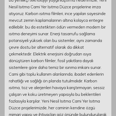
bu yenilikçi teknolojiyi yaygınlaştırma hedefimizle, Yeni
Nesil Isıtma Cami Yer Isıtma Düzce projelerine imza
atıyoruz. Karbon ısıtma filmleri, ince yapıları sayesinde
mevcut zemin kaplamalarının altına kolayca entegre
edilebilir, bu da estetikten ödün vermeden modern bir
ısıtma deneyimi sunar. Enerji tasarrufu sağlama
potansiyeli yüksek olan bu sistemler, aynı zamanda
çevre dostu bir alternatif olarak da dikkat
çekmektedir. Elektrik enerjisini doğrudan ısıya
dönüştüren karbon filmler, fosil yakıtlara dayalı
sistemlere göre daha temiz bir ısınma imkanı sunar.
Cami gibi toplu kullanım alanlarında, ibadet edenlerin
rahatlığı ve sağlığı ön planda tutulmalıdır. Karbon
ısıtma, toz ve alerjenleri havaya karıştırmayan, sessiz
çalışan ve koku üretmeyen yapısıyla bu beklentileri
fazlasıyla karşılar. Yeni Nesil Isıtma Cami Yer Isıtma
Düzce projelerimizde, her caminin kendine özgü
mimari yapısı ve ihtiyaçları göz önünde bulundurularak