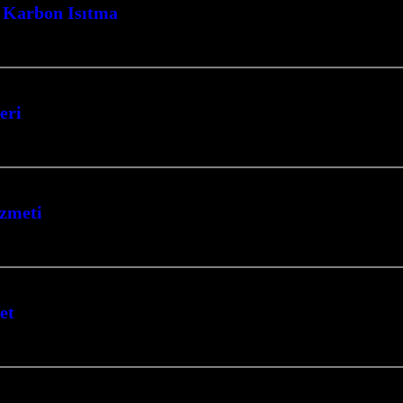
a Karbon Isıtma
ulaması yapmaktayız. Bursa Cami Isıtma Bursa Halı Altı Isıtma Bursa…
eri
nzersiz bir konfor ve enerji tasarrufu deneyimi yaşayın. Kocaeli merkezli firm
izmeti
şesinde konforu ve verimliliği bir araya getiriyoruz. Isıtma ihtiyaçlarınız iç
et
nin her köşesinde camilerinize sıcaklık ve konfor getiriyoruz. Deneyimli eki