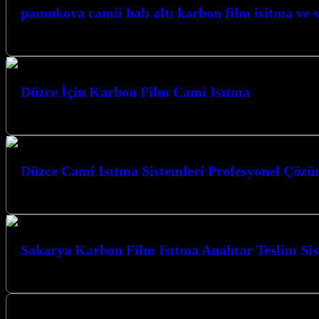
pamukova camii halı altı karbon film isitma ve 
PAMUKOVA CAMİİ HALI ALTI…
Düzce İçin Karbon Film Cami Isıtma
Düzce’de camilerinizde sıcak ve huzurlu bir atmosfer yaratmak için en 
Düzce Cami Isıtma Sistemleri Profesyonel Çözü
Düzce Cami Isıtma Sistemleri Profesyonel Çözümler sunan firmamız, kış a
Sakarya Karbon Film Isıtma Anahtar Teslim Si
Sakarya Karbon Film Isıtma Anahtar Teslim Sistemler ile mekanlarınızda 