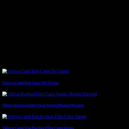
Yalova’daki camiler için sunduğumuz karbon ısıtma sistemleri, hem güv
olası zemin hareketlerine karşı dayanıklılık sağlar. Ayrıca, bu sisteml
sağlar. Yalova’daki cami yetkilileri, bu çevre dostu yönü nedeniyle de 
Geleceğin Cami Isıtma Teknolojisi: Karbon Sistemleri
Geleceğin cami ısıtma teknolojisi, şüphesiz karbon sistemleridir. Enerji
camilerde de bu modern teknolojiyi kullanarak, daha sıcak, daha huzur
Benzer Yazılar
Yalova Cami İçin Cami Yer Isıtma
Yalova Karbon Film Cami Isıtma Montaj Hizmeti
Yalova Cami İçin Karbon Film Cami Isıtma