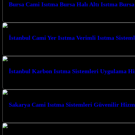
Bursa Cami Isıtma Bursa Halı Altı Isıtma Burs
Bursa Karbon Isıtma olarak Camiler için Karbon Film Isıtma Sistemi uyg
İstanbul Cami Yer Isıtma Verimli Isıtma Sisteml
İstanbul Cami Yer Isıtma Verimli Isıtma Sistemleri ile mekanlarınızda be
İstanbul Karbon Isıtma Sistemleri Uygulama H
İstanbul Karbon Isıtma Sistemleri Uygulama Hizmeti ile Kocaeli’nin her kö
Sakarya Cami Isıtma Sistemleri Güvenilir Hizm
Sakarya Cami Isıtma Sistemleri Güvenilir Hizmet anlayışımızla, Kocaeli’