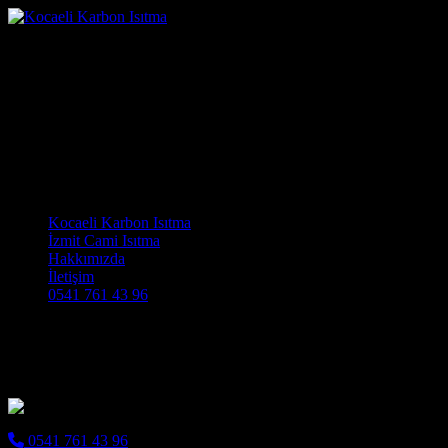
Verimli Isıtma Sistemleri
Karbon Isıtma Sistemleri
İstanbul
Kocaeli Karbon Isıtma Cami Halısı ve Cami Isıtma Sistemleri
Main Navigation
Kocaeli Karbon Isıtma
İzmit Cami Isıtma
Hakkımızda
İletişim
0541 761 43 96
Verimli Isıtma Sistemleri Karbon Isıtma
Sistemleri İstanbul
0541 761 43 96