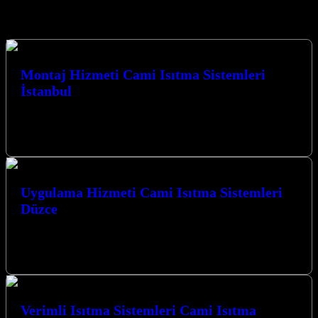
Hizmetlerimiz
Montaj Hizmeti Cami Isıtma Sistemleri
İstanbul
İstanbul ve çevresinde cami ısıtma sistemleri montaj hizmeti
arayışındaysanız, doğru adrestesiniz. Kocaeli İzmit merkezli
firmamız, modern ve verimli karbon ısıtma…
Uygulama Hizmeti Cami Isıtma Sistemleri
Düzce
Kocaeli İzmit merkezli firmamız, Düzce ve çevresinde cami ısıtma
sistemleri alanında sunduğu yenilikçi çözümlerle öne çıkmaktadır.
Uygulama Hizmeti Cami Isıtma…
Verimli Isıtma Sistemleri Cami Isıtma