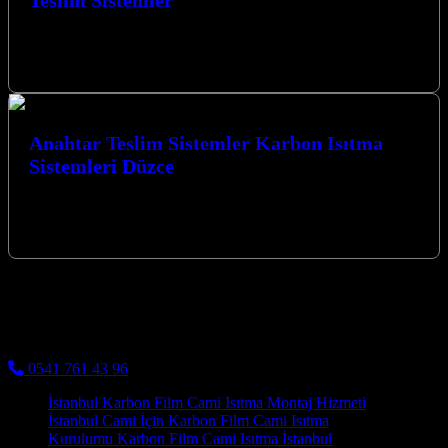
İstanbul Karbon Isıtma Sistemleri Anahtar Teslim Sistemler ile
mekanlarınıza modern, verimli ve konforlu bir ısınma çözümü
getirin. Kocaeli’nin kalbinde, İzmit…
Anahtar Teslim Sistemler Karbon Isıtma
Sistemleri Düzce
Anahtar Teslim Sistemler Karbon Isıtma Sistemleri Düzce
bölgesinde de konforlu ve ekonomik çözümler sunarak yaşam
alanlarınızı ısıtıyoruz. Kocaeli’nin Isıtma Çözümlerinde…
Kocaeli Karbon Isıtma
Cami Halısı ve Cami Isıtma Sistemleri
0541 761 43 96
İstanbul Karbon Film Cami Isıtma Montaj Hizmeti
İstanbul Cami İçin Karbon Film Cami Isıtma
Kurulumu Karbon Film Cami Isıtma İstanbul