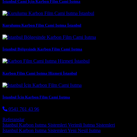
İstanbul Cami İçin Karbon Film Cami Isıtma
Kurulumu Karbon Film Cami Isıtma İstanbul
İstanbul Bölgesinde Karbon Film Cami Isıtma
Karbon Film Cami Isıtma Hizmeti İstanbul
İstanbul İçin Karbon Film Cami Isıtma
0541 761 43 96
Referanslar
Post navigation
İstanbul Karbon Isıtma Sistemleri Verimli Isıtma Sistemleri
İstanbul Karbon Isıtma Sistemleri Yeni Nesil Isıtma