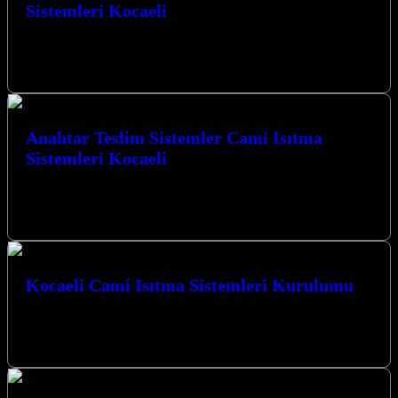
Sistemleri Kocaeli
Verimli Isıtma Sistemleri Cami Isıtma Sistemleri Kocaeli’nde,
mekanlarınızı en ideal sıcaklıkta tutmak için yenilikçi çözümler
sunuyoruz. Karbon ısıtma ve cami…
Anahtar Teslim Sistemler Cami Isıtma
Sistemleri Kocaeli
Kocaeli’nin kalbinde, İzmit merkezli firmamız, mekanlarınıza
sıcaklık ve konfor katmak için yenilikçi çözümler sunar. Anahtar
teslim sistemler ile cami ısıtma…
Kocaeli Cami Isıtma Sistemleri Kurulumu
Kocaeli’de camilerinizin ısıtma ihtiyaçları için güvenilir ve modern
çözümler sunuyoruz. Kocaeli Cami Isıtma Sistemleri Kurulumu
hizmetlerimizle, ibadethanelerinizde yılın her mevsimi…