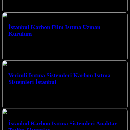
Kocaeli İzmit merkezli firmamız,…
İstanbul Karbon Film Isıtma Uzman
Kurulum
İstanbul Karbon Film Isıtma Uzman Kurulum hizmetlerimizle,
Kocaeli’nin her köşesinde yaşam alanlarınızı ve ibadethanelerinizi en
modern ve verimli ısıtma sistemleriyle…
Verimli Isıtma Sistemleri Karbon Isıtma
Sistemleri İstanbul
Verimli Isıtma Sistemleri Karbon Isıtma Sistemleri İstanbul ve
Kocaeli’de en üst düzeyde konfor ve tasarruf sağlayan çözümler
sunuyoruz. Kocaeli İzmit…
İstanbul Karbon Isıtma Sistemleri Anahtar
Teslim Sistemler