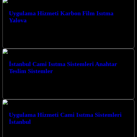
Uygulama Hizmeti Karbon Film Isıtma
Yalova
Yalova’da karbon film ısıtma uygulamaları ve cami ısıtma sistemleri
konusunda profesyonel çözümler sunan firmamız, Kocaeli İzmit
merkezli olarak bölgenin ısıtma…
İstanbul Cami Isıtma Sistemleri Anahtar
Teslim Sistemler
İstanbul Cami Isıtma Sistemleri Anahtar Teslim Sistemler ile ibadet
mekanlarınızda kesintisiz sıcaklık ve konforu deneyimleyin. Kocaeli
merkezli firmamız, Karbon ısıtma…
Uygulama Hizmeti Cami Isıtma Sistemleri
İstanbul
Uygulama Hizmeti Cami Isıtma Sistemleri İstanbul ve çevresinde,
modern ve etkili çözümlerle mekanlarınızı ısıtmak için buradayız.