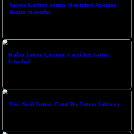
Yalova Karbon Isıtma Sistemleri Anahtar
Teslim Sistemler
Yalova Karbon Isıtma Sistemleri Anahtar Teslim Sistemler ile yaşam
alanlarınızı ve ibadethanelerinizi konforlu bir sıcaklıkla
buluşturuyoruz. Kocaeli’de Yenilikçi Isıtma Çözümleri:…
Kalıcı Isıtma Çözümü Cami Yer Isıtma
İstanbul
Kalıcı Isıtma Çözümü Cami Yer Isıtma İstanbul ve Kocaeli
genelinde sunduğumuz yenilikçi karbon ısıtma sistemleri ile
mekanlarınızı konforlu bir sıcaklığa…
Yeni Nesil Isıtma Cami Yer Isıtma Sakarya
Yeni Nesil Isıtma Cami Yer Isıtma Sakarya hizmetlerimizle, ibadet
mekanlarınıza ve yaşam alanlarınıza konfor ve modernliği
getiriyoruz. Kocaeli İzmit merkezli…