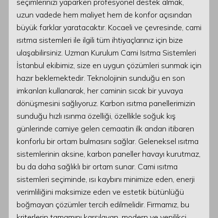
seçimlerinizi yaparken profesyonel destek almak,
uzun vadede hem maliyet hem de konfor açısından
büyük farklar yaratacaktır. Kocaeli ve çevresinde, cami
ısıtma sistemleri ile ilgili tüm ihtiyaçlarınız için bize
ulaşabilirsiniz. Uzman Kurulum Cami Isıtma Sistemleri
İstanbul ekibimiz, size en uygun çözümleri sunmak için
hazır beklemektedir. Teknolojinin sunduğu en son
imkanları kullanarak, her caminin sıcak bir yuvaya
dönüşmesini sağlıyoruz. Karbon ısıtma panellerimizin
sunduğu hızlı ısınma özelliği, özellikle soğuk kış
günlerinde camiye gelen cemaatin ilk andan itibaren
konforlu bir ortam bulmasını sağlar. Geleneksel ısıtma
sistemlerinin aksine, karbon paneller havayı kurutmaz,
bu da daha sağlıklı bir ortam sunar. Cami ısıtma
sistemleri seçiminde, ısı kaybını minimize eden, enerji
verimliliğini maksimize eden ve estetik bütünlüğü
boğmayan çözümler tercih edilmelidir. Firmamız, bu
kriterlerin tamamını karşılayan, modern ve yenilikçi