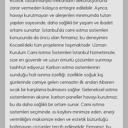
estetik tasarımlarıyla mekanların dekorasyonuna
zarar vermeden kolayca entegre edilebilir. Ayrıca,
havayı kurutmayan ve alerjenleri minimumda tutan
yapıları sayesinde, daha sağlıklı bir yaşam ve ibadet
ortamı sunarlar. İstanbul’da cami ısıtma sistemleri
konusunda da öncü olan firmamız, bu deneyimini
Kocaeli’deki tüm projelerine taşımaktadır. Uzman
Kurulum Cami Isıtma Sistemleri İstanbul hizmetimizle,
size en güvenilir ve uzun ömürlü çözümleri sunmayı
taahhüt ediyoruz. Karbon ısıtma sistemlerinin
sunduğu hızlı ısınma özelliği, özellikle soğuk kış
günlerinde camiye gelen cemaatin ilk andan itibaren
sıcak bir karşılama bulmasını sağlar. Geleneksel ısıtma
sistemlerinin aksine, karbon paneller havayı kurutmaz,
bu da daha sağlıklı bir ortam sunar. Cami ısıtma
sistemleri seçiminde, ısı kaybını minimize eden, enerji
verimliliğini maksimize eden ve estetik bütünlüğü
boğmayan çözümler tercih edilmelidir. Firmamız, bu