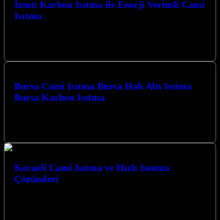
İzmit Karbon Isıtma ile Enerji Verimli Cami
Isıtma
İzmit Karbon Isıtma ile Enerji Verimli Cami Isıtma çözümleriyle
mekanlarınıza konfor ve tasarruf getiriyoruz. Kocaeli’nin her
köşesinde, en modern ve…
Bursa Cami Isıtma Bursa Halı Altı Isıtma
Bursa Karbon Isıtma
Bursa Karbon Isıtma olarak Camiler için Karbon Film Isıtma
Sistemi uygulaması yapmaktayız. Bursa Cami Isıtma Bursa Halı Altı
Isıtma Bursa…
Kocaeli Cami Isıtma ve Hızlı Isınma
Çözümleri
Kocaeli Cami Isıtma ve Hızlı Isınma Çözümleri ile mekanlarınızda
konforu ve sıcaklığı en üst düzeyde yaşayın. İzmit merkezli
işletmemiz, modern…