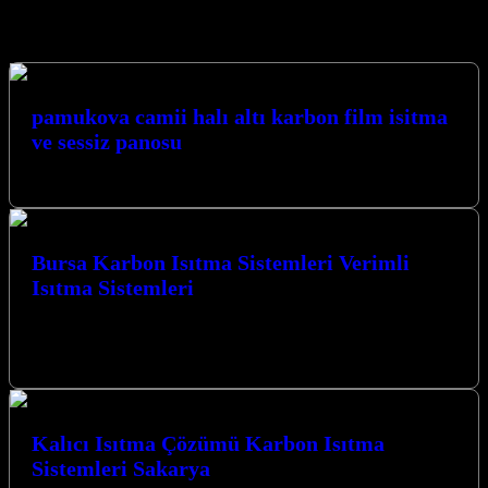
Hizmetlerimiz
pamukova camii halı altı karbon film isitma
ve sessiz panosu
PAMUKOVA CAMİİ HALI ALTI…
Bursa Karbon Isıtma Sistemleri Verimli
Isıtma Sistemleri
Bursa Karbon Isıtma Sistemleri Verimli Isıtma Sistemleri ile tanışın,
kış aylarını sıcacık ve konforlu geçirin. Kocaeli İzmit merkezli
firmamız, yaşam…
Kalıcı Isıtma Çözümü Karbon Isıtma
Sistemleri Sakarya