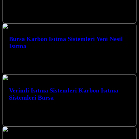
Kalıcı Isıtma Çözümü Karbon Isıtma Sistemleri Sakarya ile tanışın;
Kocaeli’nin İzmit merkezli lider firması olarak, yaşam alanlarınıza
ve ibadethanelerinize yenilikçi,…
Bursa Karbon Isıtma Sistemleri Yeni Nesil
Isıtma
Bursa Karbon Isıtma Sistemleri Yeni Nesil Isıtma çözümleriyle
Kocaeli’de konforlu ve ekonomik ısınmanın kapılarını aralıyoruz.
Modern teknolojiyi geleneksel mekanlarla buluşturarak,…
Verimli Isıtma Sistemleri Karbon Isıtma
Sistemleri Bursa
Verimli Isıtma Sistemleri Karbon Isıtma Sistemleri Bursa ile tanışın,
Kocaeli’nin kalbinde mekanlarınızı hem ekonomik hem de konforlu
bir şekilde ısıtmanın…