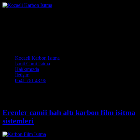
Erenler camii halı altı karbon
film isitma sistemleri
Kocaeli Karbon Isıtma Cami Halısı ve Cami Isıtma Sistemleri
Main Navigation
Kocaeli Karbon Isıtma
İzmit Cami Isıtma
Hakkımızda
İletişim
0541 761 43 96
Etiket:
Erenler camii isitma
Erenler camii halı altı karbon film isitma
sistemleri