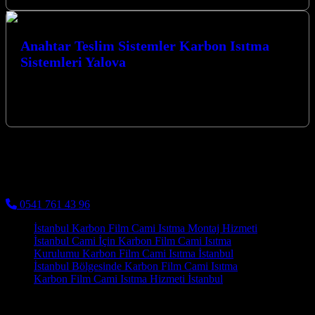
Anahtar Teslim Sistemler Karbon Isıtma
Sistemleri Yalova
Anahtar Teslim Sistemler Karbon Isıtma Sistemleri Yalova ile
mekanlarınıza yenilikçi ve ekonomik çözümler sunuyoruz.
Kocaeli’nin İzmit merkezli firmamız, karbon ısıtma…
Kocaeli Karbon Isıtma
Cami Halısı ve Cami Isıtma Sistemleri
0541 761 43 96
İstanbul Karbon Film Cami Isıtma Montaj Hizmeti
İstanbul Cami İçin Karbon Film Cami Isıtma
Kurulumu Karbon Film Cami Isıtma İstanbul
İstanbul Bölgesinde Karbon Film Cami Isıtma
Karbon Film Cami Isıtma Hizmeti İstanbul
Camilerimizde Adapazarı karbon film cami altı ısıtma kullanımı