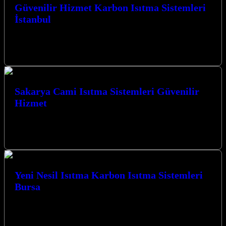
Güvenilir Hizmet Karbon Isıtma Sistemleri
İstanbul
Güvenilir Hizmet Karbon Isıtma Sistemleri İstanbul ve Kocaeli’nin
her köşesinde, mekanlarınıza sıcaklık ve konfor katmak için
buradayız. Karbon ısıtma ve…
Sakarya Cami Isıtma Sistemleri Güvenilir
Hizmet
Sakarya Cami Isıtma Sistemleri Güvenilir Hizmet anlayışımızla,
Kocaeli’nin her köşesinde camilerinize sıcaklık ve konfor
getiriyoruz. Deneyimli ekibimizle, en modern karbon…
Yeni Nesil Isıtma Karbon Isıtma Sistemleri
Bursa
Yeni Nesil Isıtma Karbon Isıtma Sistemleri Bursa Kocaeli’nin
kalbinde, İzmit merkezli olarak faaliyet gösteren işletmemiz, ısıtma
sistemleri alanında devrim niteliğinde…