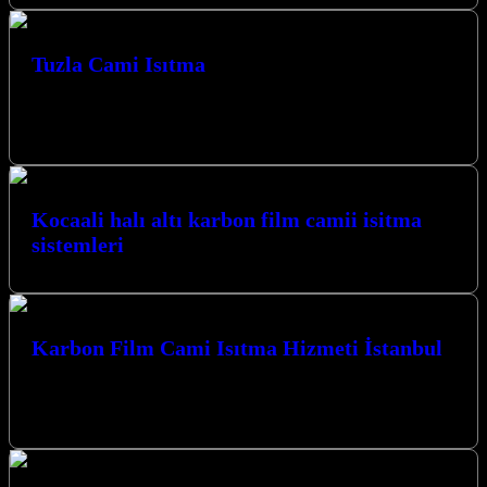
Tuzla Cami Isıtma
Tuzla Cami Isıtma, Tuzla Karbon Isıtma olarak Camiler için Karbon
Film Isıtma Sistemi uygulaması yapmaktayız. Tuzla Karbon Isıtma
Sistemleri Tuzla…
Kocaali halı altı karbon film camii isitma
sistemleri
Karbon Film Cami Isıtma Hizmeti İstanbul
Kocaeli İzmit merkezli firmamız, ibadet mekanlarınızın sıcaklığını
ve konforunu en üst düzeyde sağlamak için yenilikçi Karbon Film
Cami Isıtma Hizmeti…