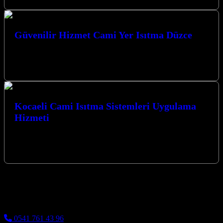
Güvenilir Hizmet Cami Yer Isıtma Düzce
Kocaeli ve çevresinde, ibadethanelerin manevi atmosferini en üst
düzeyde koruyarak, kış aylarında dahi sıcak ve konforlu bir ortam
sunmayı hedefleyen…
Kocaeli Cami Isıtma Sistemleri Uygulama
Hizmeti
Kocaeli Cami Isıtma Sistemleri Uygulama Hizmeti ile
mekanlarınızda benzersiz bir konfor ve verimlilik deneyimi yaşayın.
İzmit merkezli firmamız, modern karbon…
Kocaeli Karbon Isıtma
Cami Halısı ve Cami Isıtma Sistemleri
0541 761 43 96