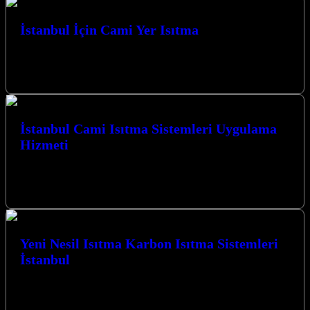
İstanbul İçin Cami Yer Isıtma
İstanbul’un tarihi dokusuna uygun, modern ve verimli ısıtma
çözümleriyle camilerde konforlu bir ibadet ortamı sağlamak
amacıyla İstanbul İçin Cami Yer…
İstanbul Cami Isıtma Sistemleri Uygulama
Hizmeti
Kocaeli İzmit merkezli firmamız, İstanbul Cami Isıtma Sistemleri
Uygulama Hizmeti ile camilerinizin kış aylarında dahi sıcacık
kalmasını sağlıyor. Karbon ısıtma…
Yeni Nesil Isıtma Karbon Isıtma Sistemleri
İstanbul
Yeni Nesil Isıtma Karbon Isıtma Sistemleri İstanbul ve çevresinde,
mekanlarınızı konforlu ve ekonomik bir şekilde ısıtmak için en
modern çözümleri…