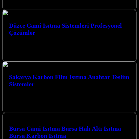
Cami…
Düzce Cami Isıtma Sistemleri Profesyonel
Çözümler
Düzce Cami Isıtma Sistemleri Profesyonel Çözümler sunan
firmamız, kış aylarında ibadet mekanlarınızın sıcak ve konforlu
kalmasını sağlayarak manevi atmosferi güçlendiriyor.…
Sakarya Karbon Film Isıtma Anahtar Teslim
Sistemler
Sakarya Karbon Film Isıtma Anahtar Teslim Sistemler ile
mekanlarınızda konforu ve verimliliği en üst düzeye çıkarın.
Kocaeli’nin kalbinde yer alan…
Bursa Cami Isıtma Bursa Halı Altı Isıtma
Bursa Karbon Isıtma