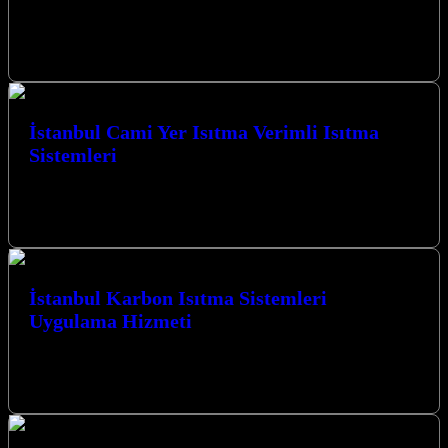
Bursa Karbon Isıtma olarak Camiler için Karbon Film Isıtma
Sistemi uygulaması yapmaktayız. Bursa Cami Isıtma Bursa Halı Altı
Isıtma Bursa…
İstanbul Cami Yer Isıtma Verimli Isıtma
Sistemleri
İstanbul Cami Yer Isıtma Verimli Isıtma Sistemleri ile
mekanlarınızda benzersiz bir konfor ve enerji tasarrufu deneyimi
yaşayın. Kocaeli merkezli firmamız,…
İstanbul Karbon Isıtma Sistemleri
Uygulama Hizmeti
İstanbul Karbon Isıtma Sistemleri Uygulama Hizmeti ile Kocaeli’nin
her köşesinde konforu ve verimliliği bir araya getiriyoruz. Isıtma
ihtiyaçlarınız için en…