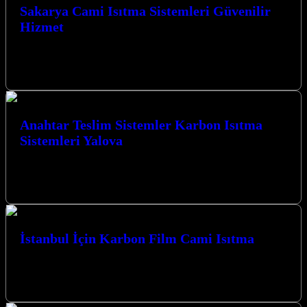
Sakarya Cami Isıtma Sistemleri Güvenilir
Hizmet
Sakarya Cami Isıtma Sistemleri Güvenilir Hizmet anlayışımızla,
Kocaeli’nin her köşesinde camilerinize sıcaklık ve konfor
getiriyoruz. Deneyimli ekibimizle, en modern karbon…
Anahtar Teslim Sistemler Karbon Isıtma
Sistemleri Yalova
Anahtar Teslim Sistemler Karbon Isıtma Sistemleri Yalova ile
mekanlarınıza yenilikçi ve ekonomik çözümler sunuyoruz.
Kocaeli’nin İzmit merkezli firmamız, karbon ısıtma…
İstanbul İçin Karbon Film Cami Isıtma
İstanbul İçin Karbon Film Cami Isıtma sistemleri, mekanlarınızda
konforu ve verimliliği en üst düzeye çıkarmak için modern çözümler
sunar. Kocaeli…