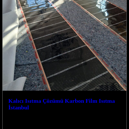
Kalıcı Isıtma Çözümü Karbon Film Isıtma
İstanbul
Kalıcı Isıtma Çözümü Karbon Film Isıtma İstanbul ile tanışın,
Kocaeli’nin dört bir yanında mekanlarınıza konfor ve verimlilik
katın. Neden Karbon…