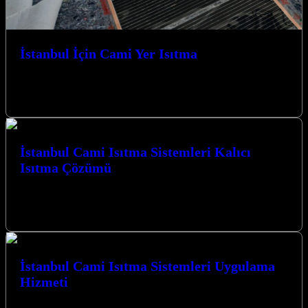
İstanbul İçin Cami Yer Isıtma
İstanbul’un tarihi dokusuna uygun, modern ve verimli ısıtma
çözümleriyle camilerde konforlu bir ibadet ortamı sağlamak
amacıyla İstanbul İçin Cami Yer…
İstanbul Cami Isıtma Sistemleri Kalıcı
Isıtma Çözümü
İstanbul Cami Isıtma Sistemleri Kalıcı Isıtma Çözümü sunarak,
ibadethanelerinizde huzurlu ve sıcak bir ortam sağlamak için
Kocaeli’nin kalbinde hizmet veriyoruz.…
İstanbul Cami Isıtma Sistemleri Uygulama
Hizmeti
Kocaeli İzmit merkezli firmamız, İstanbul Cami Isıtma Sistemleri