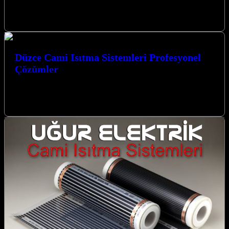
Düzce’de camilerinizde sıcak ve huzurlu bir atmosfer yaratmak için
en modern ve etkili çözümü arıyorsanız, Düzce İçin Karbon Film
Cami…
Düzce Cami Isıtma Sistemleri Profesyonel
Çözümler
Düzce Cami Isıtma Sistemleri Profesyonel Çözümler sunan
firmamız, kış aylarında ibadet mekanlarınızın sıcak ve konforlu
kalmasını sağlayarak manevi atmosferi güçlendiriyor.…