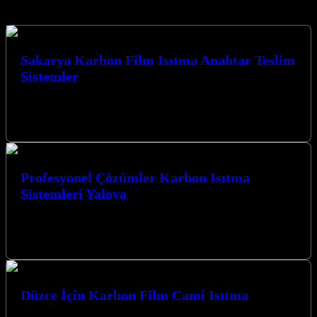
Hizmetlerimiz
Sakarya Karbon Film Isıtma Anahtar Teslim
Sistemler
Sakarya Karbon Film Isıtma Anahtar Teslim Sistemler ile
mekanlarınızda konforu ve verimliliği en üst düzeye çıkarın.
Kocaeli’nin kalbinde yer alan…
Profesyonel Çözümler Karbon Isıtma
Sistemleri Yalova
Profesyonel Çözümler Karbon Isıtma Sistemleri Yalova ile
Kocaeli’nin her köşesinde konforlu ve ekonomik ısıtma sistemleri
sunuyoruz. Kocaeli’de Karbon Isıtma Sistemleri:…
Düzce İçin Karbon Film Cami Isıtma