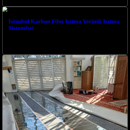
İstanbul Karbon Film Isıtma Verimli Isıtma
Sistemleri
İstanbul Karbon Film Isıtma Verimli Isıtma Sistemleri ile yaşam
alanlarınızı ve ibadethanelerinizi konforlu bir sıcaklıkla
buluşturuyoruz. Kocaeli’nin İzmit merkezli firmamız,…