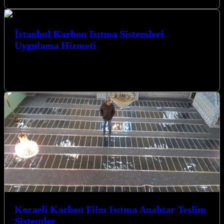
İstanbul Karbon Isıtma Sistemleri
Uygulama Hizmeti
İstanbul Karbon Isıtma Sistemleri Uygulama Hizmeti ile Kocaeli’nin
her köşesinde konforu ve verimliliği bir araya getiriyoruz. Isıtma
ihtiyaçlarınız için en…
Kocaeli Karbon Film Isıtma Anahtar Teslim
Sistemler