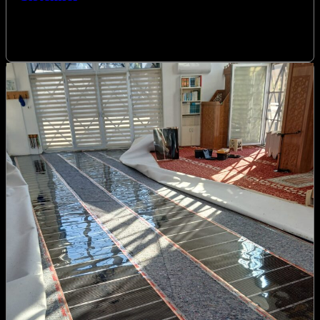
Kocaeli Karbon Film Isıtma Anahtar Teslim Sistemler ile yaşam
alanlarınızı ve ibadethanelerinizi konforlu bir sıcaklıkla
buluşturuyoruz. İzmit merkezli firmamız, yenilikçi…