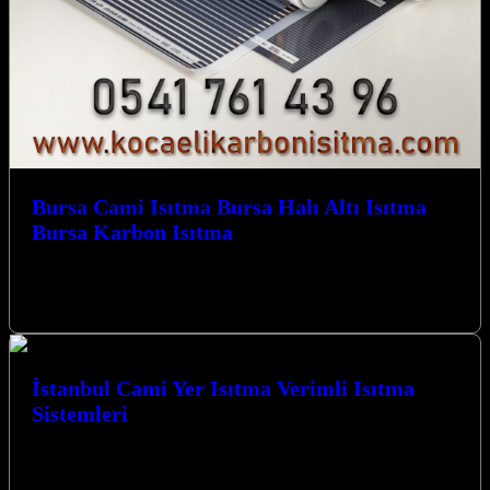
Bursa Cami Isıtma Bursa Halı Altı Isıtma
Bursa Karbon Isıtma
Bursa Karbon Isıtma olarak Camiler için Karbon Film Isıtma
Sistemi uygulaması yapmaktayız. Bursa Cami Isıtma Bursa Halı Altı
Isıtma Bursa…
İstanbul Cami Yer Isıtma Verimli Isıtma
Sistemleri
İstanbul Cami Yer Isıtma Verimli Isıtma Sistemleri ile
mekanlarınızda benzersiz bir konfor ve enerji tasarrufu deneyimi
yaşayın. Kocaeli merkezli firmamız,…