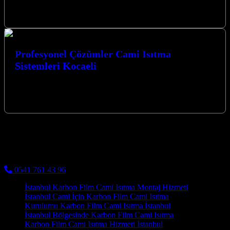
Uygulama Hizmeti ile camilerinizin kış aylarında dahi sıcacık
kalmasını sağlıyor. Karbon ısıtma…
Profesyonel Çözümler Cami Isıtma
Sistemleri Kocaeli
Profesyonel Çözümler Cami Isıtma Sistemleri Kocaeli Kocaeli’nin
kalbinde, camilerimizin manevi atmosferini en üst düzeyde
korurken, kış aylarında da sıcaklık ve…
Kocaeli Karbon Isıtma
Cami Halısı ve Cami Isıtma Sistemleri
0541 761 43 96
İstanbul Karbon Film Cami Isıtma Montaj Hizmeti
İstanbul Cami İçin Karbon Film Cami Isıtma
Kurulumu Karbon Film Cami Isıtma İstanbul
İstanbul Bölgesinde Karbon Film Cami Isıtma
Karbon Film Cami Isıtma Hizmeti İstanbul