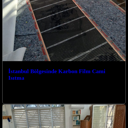
İstanbul Bölgesinde Karbon Film Cami
Isıtma
İstanbul Bölgesinde Karbon Film Cami Isıtma çözümleriyle, ibadet
mekanlarınıza modern ve verimli bir ısıtma sistemi kazandırıyoruz.
Kocaeli İzmit merkezli firmamız,…