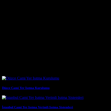
Kurulumu Cami Yer Isıtma Düzce hizmetimiz, sadece kurulumla
sınırlı kalmaz; aynı zamanda sistemin uzun yıllar sorunsuz çalışması
için gerekli bakım ve destek hizmetlerini de kapsar.
Karbon Isıtma Teknolojisinin Geleceği ve Kocaeli’deki Yeri
Karbon ısıtma teknolojisi, günümüzde enerji verimliliği ve
sürdürülebilirlik konularındaki artan hassasiyetle birlikte büyük bir
önem kazanmıştır. Geleneksel ısıtma sistemlerinin çevresel etkileri
ve yüksek enerji tüketimleri, alternatif çözümlere olan talebi
artırmıştır. Karbon ısıtma, bu noktada hem çevre dostu hem de
ekonomik bir alternatif olarak öne çıkmaktadır. Kocaeli gibi
sanayileşmiş ve aynı zamanda
Benzer Yazılar
Düzce Cami Yer Isıtma Kurulumu
İstanbul Cami Yer Isıtma Verimli Isıtma Sistemleri