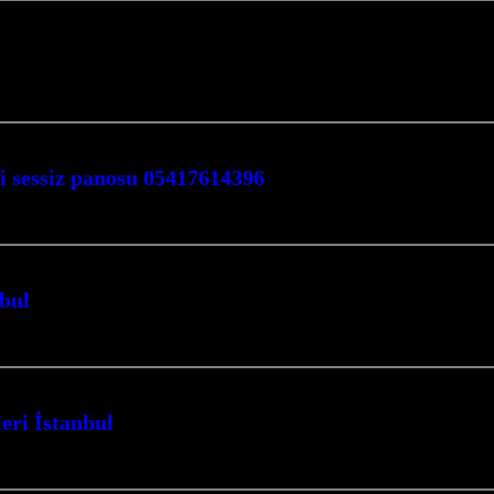
nusunda profesyonel çözümler sunan firmamız, Kocaeli İzmit merkezli olarak b
i sessiz panosu 05417614396
ON FİLM İSİTMA VE SESSİZ PANOSU
bul
ve etkili çözümlerle mekanlarınızı ısıtmak için buradayız. Kocaeli İzmit mer
eri İstanbul
de en üst düzeyde konfor ve tasarruf sağlayan çözümler sunuyoruz. Kocaeli İzm