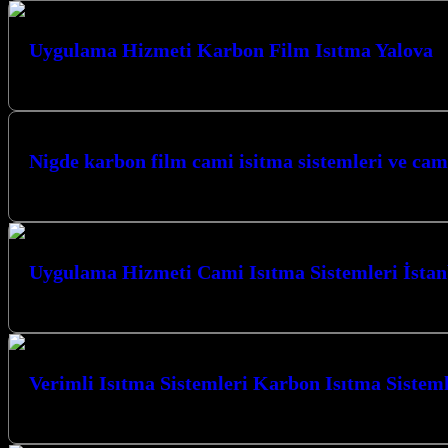
Uygulama Hizmeti Karbon Film Isıtma Yalova
Yalova’da karbon film ısıtma uygulamaları ve cami ısıtma sistemleri ko
Nigde karbon film cami isitma sistemleri ve cam
05417614396 Benzer YazılarNİGDE CAMİİ HALI ALTI KARB
Uygulama Hizmeti Cami Isıtma Sistemleri İstan
Uygulama Hizmeti Cami Isıtma Sistemleri İstanbul ve çevresinde, modern 
Verimli Isıtma Sistemleri Karbon Isıtma Sisteml
Verimli Isıtma Sistemleri Karbon Isıtma Sistemleri İstanbul ve Kocaeli’