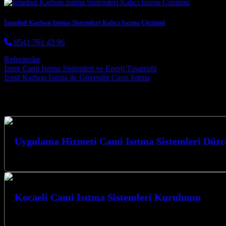
İstanbul Karbon Isıtma Sistemleri Kalıcı Isıtma Çözümü
0541 761 43 96
Referanslar
Post navigation
İzmit Cami Isıtma Sistemleri ve Enerji Tasarrufu
İzmit Karbon Isıtma ile Güvenilir Cami Isıtma
Hizmetlerimiz
Uygulama Hizmeti Cami Isıtma Sistemleri Düzc
Kocaeli İzmit merkezli firmamız, Düzce ve çevresinde cami ısıtma siste
Kocaeli Cami Isıtma Sistemleri Kurulumu
Kocaeli’de camilerinizin ısıtma ihtiyaçları için güvenilir ve modern çö