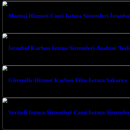
Montaj Hizmeti Cami Isıtma Sistemleri İstanbu
İstanbul ve çevresinde cami ısıtma sistemleri montaj hizmeti arayışınday
İstanbul Karbon Isıtma Sistemleri Anahtar Tesl
İstanbul Karbon Isıtma Sistemleri Anahtar Teslim Sistemler ile mekanlar
Güvenilir Hizmet Karbon Film Isıtma Sakarya
Güvenilir Hizmet Karbon Film Isıtma Sakarya ile tanışın; Kocaeli’nin kal
Verimli Isıtma Sistemleri Cami Isıtma Sistemler
Verimli Isıtma Sistemleri Cami Isıtma Sistemleri Kocaeli’nde, mekanların