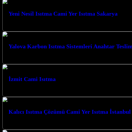
Yeni Nesil Isıtma Cami Yer Isıtma Sakarya
Yeni Nesil Isıtma Cami Yer Isıtma Sakarya hizmetlerimizle, ibadet mekan
Yalova Karbon Isıtma Sistemleri Anahtar Teslim
Yalova Karbon Isıtma Sistemleri Anahtar Teslim Sistemler ile yaşam alanl
İzmit Cami Isıtma
İzmit Cami Isıtma, İzmit Karbon Isıtma olarak Camiler için Karbon Film
Kalıcı Isıtma Çözümü Cami Yer Isıtma İstanbul
Kalıcı Isıtma Çözümü Cami Yer Isıtma İstanbul ve Kocaeli genelinde sund