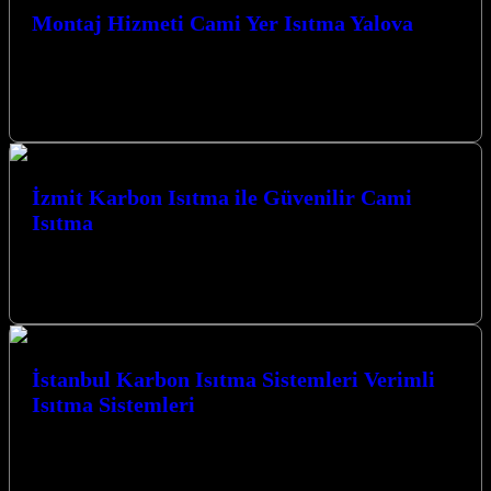
Montaj Hizmeti Cami Yer Isıtma Yalova
Yalova’da cami yer ısıtma sistemleri montaj hizmeti
arayışındaysanız, doğru adrestesiniz. Kocaeli İzmit merkezli
firmamız, modern ve verimli ısıtma çözümleriyle
ibadethanelerinizi…
İzmit Karbon Isıtma ile Güvenilir Cami
Isıtma
İzmit Karbon Isıtma ile Güvenilir Cami Isıtma çözümleri,
Kocaeli’nin her köşesinde sıcak ve konforlu bir atmosfer sunmak
için yenilikçi teknolojilerle…
İstanbul Karbon Isıtma Sistemleri Verimli
Isıtma Sistemleri
İstanbul Karbon Isıtma Sistemleri Verimli Isıtma Sistemleri ile
tanışın, yaşam alanlarınızı ve ibadethanelerinizi konforlu bir ısıtma
ile buluşturun. Kocaeli’nin İzmit…