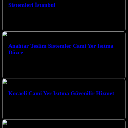
Sistemleri İstanbul
Verimli Isıtma Sistemleri Karbon Isıtma Sistemleri İstanbul ve
Kocaeli’de en üst düzeyde konfor ve tasarruf sağlayan çözümler
sunuyoruz. Kocaeli İzmit…
Anahtar Teslim Sistemler Cami Yer Isıtma
Düzce
Anahtar Teslim Sistemler Cami Yer Isıtma Düzce çözümlerimizle
Kocaeli’nin her köşesinde konforlu ve ekonomik ısınma sağlıyoruz.
Modern teknolojilerimizle tanışın. Kocaeli’nde…
Kocaeli Cami Yer Isıtma Güvenilir Hizmet
Kocaeli Cami Yer Isıtma Güvenilir Hizmet sunan firmamız,
ibadethaneleriniz için en modern ve ekonomik çözümleri sunar.
Karbon ısıtma sistemlerimizle camilerinizde…