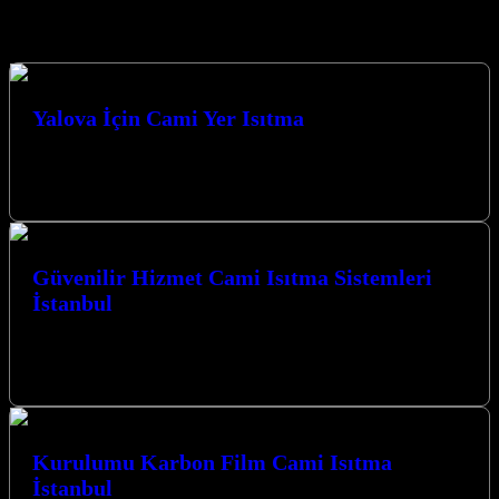
Hizmetlerimiz
Yalova İçin Cami Yer Isıtma
Yalova İçin Cami Yer Isıtma çözümlerimizle, ibadet mekanlarınıza
konfor ve sıcaklık getiriyoruz. Kocaeli merkezli firmamız, modern
teknolojiyle geleneksel değerleri birleştirerek,…
Güvenilir Hizmet Cami Isıtma Sistemleri
İstanbul
Güvenilir Hizmet Cami Isıtma Sistemleri İstanbul bölgesinde de
sunduğumuz üstün çözümlerle, ibadet mekanlarınızın her mevsim
konforlu kalmasını sağlıyoruz. Kocaeli İzmit…
Kurulumu Karbon Film Cami Isıtma
İstanbul