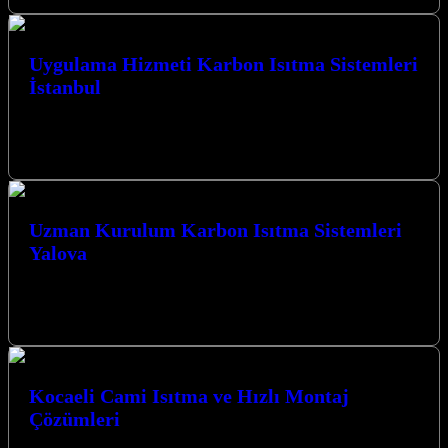
Uygulama Hizmeti Karbon Isıtma Sistemleri
İstanbul
Uygulama Hizmeti Karbon Isıtma Sistemleri İstanbul’da,
Kocaeli’nin kalbinde, ısıtma sistemleri alanında öncü bir firmayız.
Karbon ısıtma ve cami ısıtma sistemleri…
Uzman Kurulum Karbon Isıtma Sistemleri
Yalova
Kocaeli ve çevresinde mekanlarınızı ısıtmanın en modern ve verimli
yolu için Uzman Kurulum Karbon Isıtma Sistemleri Yalova ile
tanışın. Karbon…
Kocaeli Cami Isıtma ve Hızlı Montaj
Çözümleri