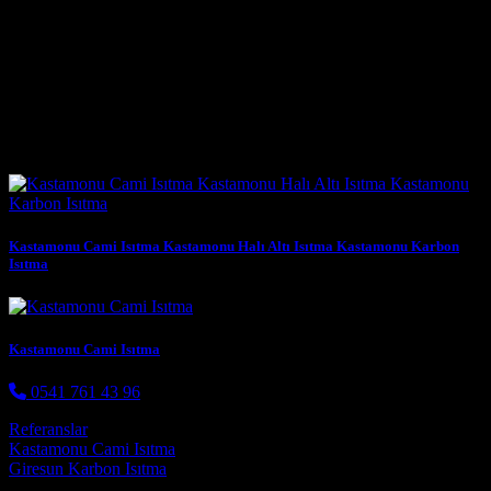
serilerek montaj tamamlanır.
Uygun fiyat teklifimiz için bizi arayınız.
Benzer Yazılar
Kastamonu Cami Isıtma Kastamonu Halı Altı Isıtma Kastamonu Karbon
Isıtma
Kastamonu Cami Isıtma
0541 761 43 96
Referanslar
Post navigation
Kastamonu Cami Isıtma
Giresun Karbon Isıtma