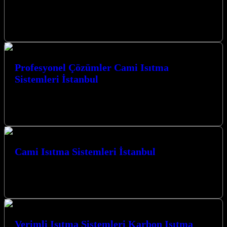
İstanbul’un her köşesinde, camilerimizin manevi atmosferini
ısıtacak, konforlu ve ekonomik çözümler sunan “Kurulumu Karbon
Film Cami Isıtma İstanbul” hizmetimizle yanınızdayız.…
Profesyonel Çözümler Cami Isıtma
Sistemleri İstanbul
Profesyonel Çözümler Cami Isıtma Sistemleri İstanbul ve
çevresinde, ibadet mekanlarının konforunu en üst düzeyde sağlamak
için yenilikçi ısıtma sistemleri sunuyoruz.…
Cami Isıtma Sistemleri İstanbul
İstanbul’un soğuk kış günlerinde camilerde sıcaklık ve konfor
sağlamak için profesyonel çözümler sunan Cami Isıtma Sistemleri
İstanbul firmamız, sizler için…
Verimli Isıtma Sistemleri Karbon Isıtma