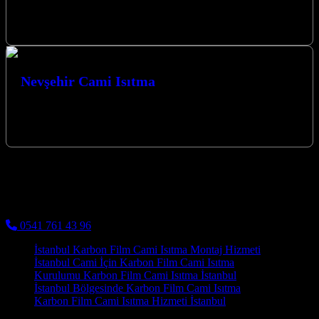
Kocaeli Cami Isıtma ve Hızlı Montaj Çözümleri ile mekanlarınızda
konforu yeniden tanımlayın. İzmit merkezli firmamız, modern
karbon ısıtma sistemleri ve…
Nevşehir Cami Isıtma
Nevşehir Cami Isıtma, Nevşehir Karbon Isıtma olarak Camiler için
Karbon Film Isıtma Sistemi uygulaması yapmaktayız. Nevşehir
Karbon Isıtma Sistemleri Nevşehir…
Kocaeli Karbon Isıtma
Cami Halısı ve Cami Isıtma Sistemleri
0541 761 43 96
İstanbul Karbon Film Cami Isıtma Montaj Hizmeti
İstanbul Cami İçin Karbon Film Cami Isıtma
Kurulumu Karbon Film Cami Isıtma İstanbul
İstanbul Bölgesinde Karbon Film Cami Isıtma
Karbon Film Cami Isıtma Hizmeti İstanbul