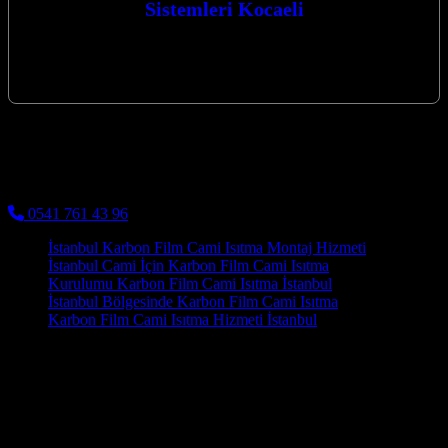
Sistemleri Kocaeli
Profesyonel Çözümler Cami Isıtma Sistemleri Kocaeli Kocaeli’nin
kalbinde, camilerimizin manevi atmosferini en üst düzeyde
korurken, kış aylarında da sıcaklık ve…
Kocaeli Karbon Isıtma
Cami Halısı ve Cami Isıtma Sistemleri
0541 761 43 96
İstanbul Karbon Film Cami Isıtma Montaj Hizmeti
İstanbul Cami İçin Karbon Film Cami Isıtma
Kurulumu Karbon Film Cami Isıtma İstanbul
İstanbul Bölgesinde Karbon Film Cami Isıtma
Karbon Film Cami Isıtma Hizmeti İstanbul
Bu çok yönlü teknoloji, hem konut hem de ticari alanlarda güvenle
tercih edilmektedir. Estetik açıdan da karbon paneller, modern ve
minimalist tasarımlarıyla mekanlara uyum sağlar. Cami Isıtma
Sistemleri Hizmeti Kocaeli olarak, her caminin kendine özgü
yapısını ve ısıtma ihtiyaçlarını analiz ederek en uygun çözümü
sunarız. Yalova Bölgesinde Karbon Film Cami Isıtma ve diğer