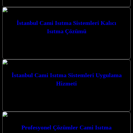
İstanbul Cami Isıtma Sistemleri Kalıcı
Isıtma Çözümü
İstanbul Cami Isıtma Sistemleri Kalıcı Isıtma Çözümü sunarak,
ibadethanelerinizde huzurlu ve sıcak bir ortam sağlamak için
Kocaeli’nin kalbinde hizmet veriyoruz.…
İstanbul Cami Isıtma Sistemleri Uygulama
Hizmeti
Kocaeli İzmit merkezli firmamız, İstanbul Cami Isıtma Sistemleri
Uygulama Hizmeti ile camilerinizin kış aylarında dahi sıcacık
kalmasını sağlıyor. Karbon ısıtma…
Profesyonel Çözümler Cami Isıtma