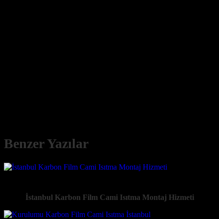
havayı kurutmadan ısıtır, bu da daha sağlıklı bir ortam sunar.
Bu teknolojik üstünlükler, İzmit Karbon Isıtma ile Hızlı Cami Isıtma
sistemlerini diğer ısıtma çözümlerinden ayırmaktadır. Cami
cemaatinin ibadetlerini en konforlu ve sağlıklı koşullarda yerine
getirmesi için en modern ve etkili çözümü sunuyoruz.
İzmit Karbon Isıtma ile Cami Isıtma Sistemlerinin Kurulumu ve
Bakımı
Karbon ısıtma sistemlerinin kurulum
Benzer Yazılar
İstanbul Karbon Film Cami Isıtma Montaj Hizmeti