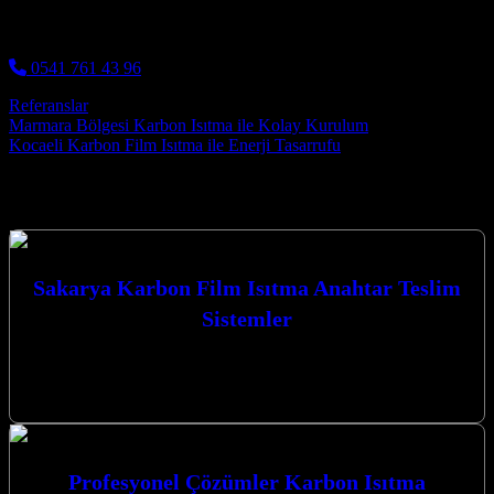
0541 761 43 96
Referanslar
Post navigation
Marmara Bölgesi Karbon Isıtma ile Kolay Kurulum
Kocaeli Karbon Film Isıtma ile Enerji Tasarrufu
Hizmetlerimiz
Sakarya Karbon Film Isıtma Anahtar Teslim
Sistemler
Sakarya Karbon Film Isıtma Anahtar Teslim Sistemler ile
mekanlarınızda konforu ve verimliliği en üst düzeye çıkarın.
Kocaeli’nin kalbinde yer alan…
Profesyonel Çözümler Karbon Isıtma