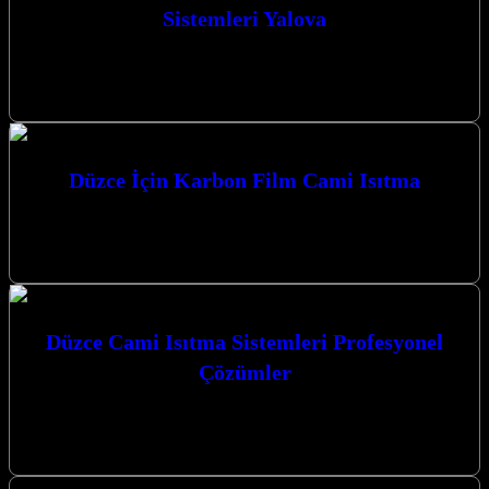
Sistemleri Yalova
Profesyonel Çözümler Karbon Isıtma Sistemleri Yalova ile
Kocaeli’nin her köşesinde konforlu ve ekonomik ısıtma sistemleri
sunuyoruz. Kocaeli’de Karbon Isıtma Sistemleri:…
Düzce İçin Karbon Film Cami Isıtma
Düzce’de camilerinizde sıcak ve huzurlu bir atmosfer yaratmak için
en modern ve etkili çözümü arıyorsanız, Düzce İçin Karbon Film
Cami…
Düzce Cami Isıtma Sistemleri Profesyonel
Çözümler
Düzce Cami Isıtma Sistemleri Profesyonel Çözümler sunan
firmamız, kış aylarında ibadet mekanlarınızın sıcak ve konforlu
kalmasını sağlayarak manevi atmosferi güçlendiriyor.…