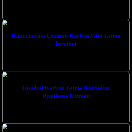
İstanbul Karbon Film Isıtma Verimli Isıtma Sistemleri ile yaşam
alanlarınızı ve ibadethanelerinizi konforlu bir sıcaklıkla
buluşturuyoruz. Kocaeli’nin İzmit merkezli firmamız,…
Kalıcı Isıtma Çözümü Karbon Film Isıtma
İstanbul
Kalıcı Isıtma Çözümü Karbon Film Isıtma İstanbul ile tanışın,
Kocaeli’nin dört bir yanında mekanlarınıza konfor ve verimlilik
katın. Neden Karbon…
İstanbul Karbon Isıtma Sistemleri
Uygulama Hizmeti
İstanbul Karbon Isıtma Sistemleri Uygulama Hizmeti ile Kocaeli’nin
her köşesinde konforu ve verimliliği bir araya getiriyoruz. Isıtma
ihtiyaçlarınız için en…