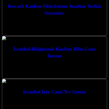
Kocaeli Karbon Film Isıtma Anahtar Teslim
Sistemler
Kocaeli Karbon Film Isıtma Anahtar Teslim Sistemler ile yaşam
alanlarınızı ve ibadethanelerinizi konforlu bir sıcaklıkla
buluşturuyoruz. İzmit merkezli firmamız, yenilikçi…
İstanbul Bölgesinde Karbon Film Cami
Isıtma
İstanbul Bölgesinde Karbon Film Cami Isıtma çözümleriyle, ibadet
mekanlarınıza modern ve verimli bir ısıtma sistemi kazandırıyoruz.
Kocaeli İzmit merkezli firmamız,…
İstanbul İçin Cami Yer Isıtma
İstanbul’un tarihi dokusuna uygun, modern ve verimli ısıtma
çözümleriyle camilerde konforlu bir ibadet ortamı sağlamak
amacıyla İstanbul İçin Cami Yer…