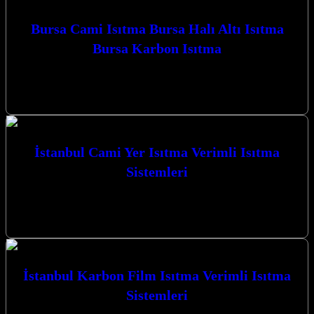
Bursa Cami Isıtma Bursa Halı Altı Isıtma
Bursa Karbon Isıtma
Bursa Karbon Isıtma olarak Camiler için Karbon Film Isıtma
Sistemi uygulaması yapmaktayız. Bursa Cami Isıtma Bursa Halı Altı
Isıtma Bursa…
İstanbul Cami Yer Isıtma Verimli Isıtma
Sistemleri
İstanbul Cami Yer Isıtma Verimli Isıtma Sistemleri ile
mekanlarınızda benzersiz bir konfor ve enerji tasarrufu deneyimi
yaşayın. Kocaeli merkezli firmamız,…
İstanbul Karbon Film Isıtma Verimli Isıtma
Sistemleri