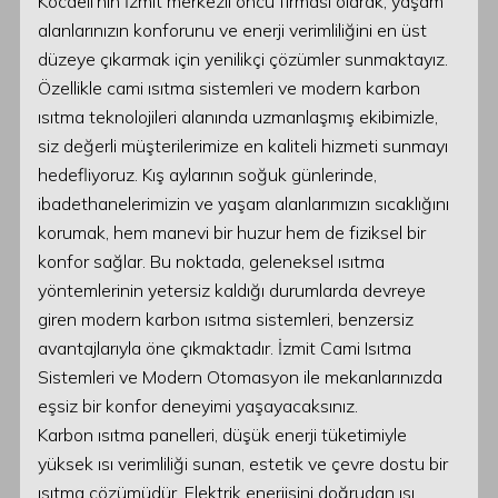
Kocaeli’nin İzmit merkezli öncü firması olarak, yaşam
alanlarınızın konforunu ve enerji verimliliğini en üst
düzeye çıkarmak için yenilikçi çözümler sunmaktayız.
Özellikle cami ısıtma sistemleri ve modern karbon
ısıtma teknolojileri alanında uzmanlaşmış ekibimizle,
siz değerli müşterilerimize en kaliteli hizmeti sunmayı
hedefliyoruz. Kış aylarının soğuk günlerinde,
ibadethanelerimizin ve yaşam alanlarımızın sıcaklığını
korumak, hem manevi bir huzur hem de fiziksel bir
konfor sağlar. Bu noktada, geleneksel ısıtma
yöntemlerinin yetersiz kaldığı durumlarda devreye
giren modern karbon ısıtma sistemleri, benzersiz
avantajlarıyla öne çıkmaktadır. İzmit Cami Isıtma
Sistemleri ve Modern Otomasyon ile mekanlarınızda
eşsiz bir konfor deneyimi yaşayacaksınız.
Karbon ısıtma panelleri, düşük enerji tüketimiyle
yüksek ısı verimliliği sunan, estetik ve çevre dostu bir
ısıtma çözümüdür. Elektrik enerjisini doğrudan ısı