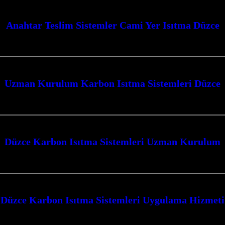
Anahtar Teslim Sistemler Cami Yer Isıtma Düzce
zümlerimizle Kocaeli’nin her köşesinde konforlu ve ekonomik ısınma sağlıyoru
Uzman Kurulum Karbon Isıtma Sistemleri Düzce
 Düzce hizmetleri ile Kocaeli’nin her köşesinde konforlu ve verimli ısıtma
Düzce Karbon Isıtma Sistemleri Uzman Kurulum
erimizle, yaşam alanlarınızı ve ibadethanelerinizi modern, verimli ve ekonom
Düzce Karbon Isıtma Sistemleri Uygulama Hizmeti
Hizmeti, Kocaeli’nin soğuk kış günlerinde mekanlarınızı sıcacık bir ortama 