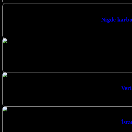
Nigde karbo
05417614396 B
Kalıcı Isıtma Çözümü Cami Yer Isıtma İ
Veri
Verimli Isıtma Sistemleri Karbon Isıt
İsta
İstanbul Karbon Isıtma Sistemleri Verimli Is