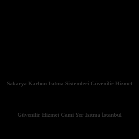
ik sayesinde geniş bir uygulama alanına sahiptir. Konutlardan ticari alan
istemleri Sakarya olarak, bu geniş uygulama yelpazesindeki ihtiyaçları
Sakarya Karbon Isıtma Sistemleri Güvenilir Hizmet
Güvenilir Hizmet Cami Yer Isıtma İstanbul