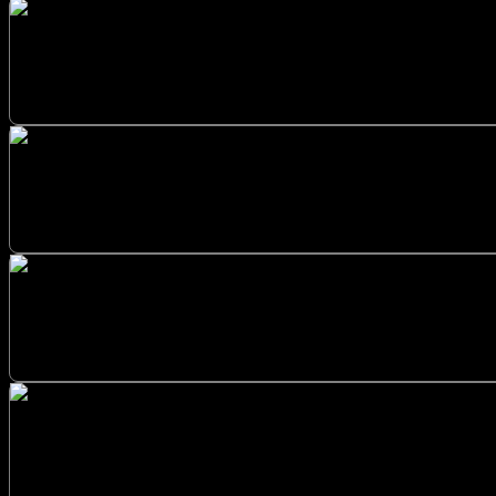
Anahtar Teslim Sistemler Cami Yer Isıtma Düzce çö
Uzman Kurulum Karbon Isıtma Sistemleri
Düzce Karbon Isıtma Sistemleri Uzman Kurulum hizmetl
Düzce Karbon Isıtma Sistemleri Uygulama 