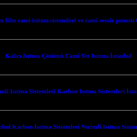
n film cami isitma sistemleri ve cami sessiz panosu
enzer YazılarNİGDE CAMİİ HALI ALTI KARBON FİLM İSİTMA VE
Kalıcı Isıtma Çözümü Cami Yer Isıtma İstanbul
stanbul ve Kocaeli genelinde sunduğumuz yenilikçi karbon ısıtma sistemleri il
mli Isıtma Sistemleri Karbon Isıtma Sistemleri İst
ma Sistemleri İstanbul ve Kocaeli’de en üst düzeyde konfor ve tasarruf sağla
nbul Karbon Isıtma Sistemleri Verimli Isıtma Siste
ıtma Sistemleri ile tanışın, yaşam alanlarınızı ve ibadethanelerinizi konforlu 