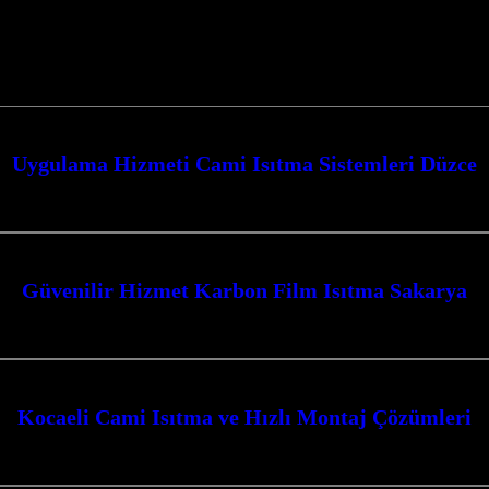
Uygulama Hizmeti Cami Isıtma Sistemleri Düzce
çevresinde cami ısıtma sistemleri alanında sunduğu yenilikçi çözümlerle öne
Güvenilir Hizmet Karbon Film Isıtma Sakarya
a ile tanışın; Kocaeli’nin kalbinde, ısıtma sistemleri alanında yenilikçi çözü
Kocaeli Cami Isıtma ve Hızlı Montaj Çözümleri
zümleri ile mekanlarınızda konforu yeniden tanımlayın. İzmit merkezli firmam