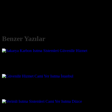
Karbon ısıtma sistemleri, sundukları üstün verimlilik, konfor ve esnekl
mekanda güvenle kullanılabilirler. Güvenilir Hizmet Karbon Isıtma S
Evlerde, karbon ısıtma sistemleri yaşam alanlarını daha konforlu
Benzer Yazılar