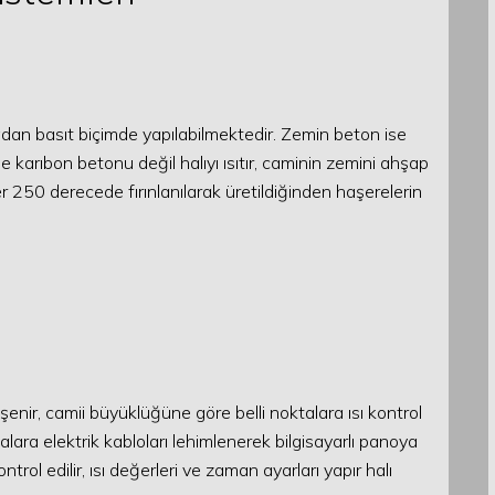
adan basıt biçimde yapılabilmektedir. Zemin beton ise
e karıbon betonu değil halıyı ısıtır, caminin zemini ahşap
er 250 derecede fırınlanılarak üretildiğinden haşerelerin
şenir, camii büyüklüğüne göre belli noktalara ısı kontrol
vhalara elektrik kabloları lehimlenerek bilgisayarlı panoya
trol edilir, ısı değerleri ve zaman ayarları yapır halı