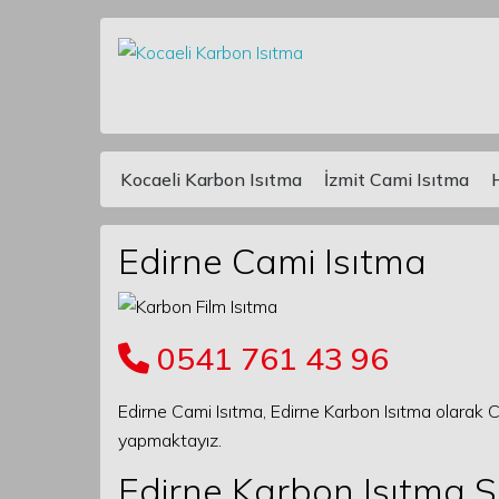
Kocaeli Karbon Isıtma
İzmit Cami Isıtma
Main Navigation
Edirne Cami Isıtma
0541 761 43 96
Edirne Cami Isıtma, Edirne Karbon Isıtma olarak C
yapmaktayız.
Edirne Karbon Isıtma S