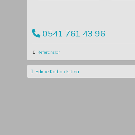
0541 761 43 96
Referanslar
Post navigation
Edirne Karbon Isıtma