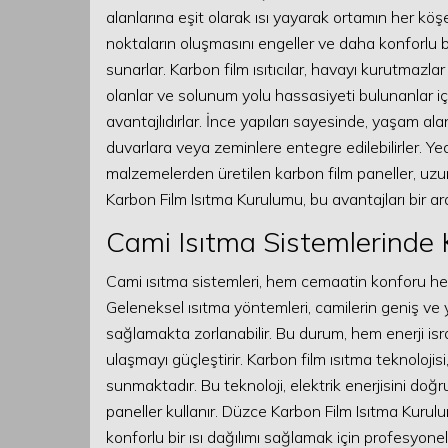
alanlarına eşit olarak ısı yayarak ortamın her köşe
noktaların oluşmasını engeller ve daha konforlu bir
sunarlar. Karbon film ısıtıcılar, havayı kurutmazlar
olanlar ve solunum yolu hassasiyeti bulunanlar içi
avantajlıdırlar. İnce yapıları sayesinde, yaşam a
duvarlara veya zeminlere entegre edilebilirler. Yedi
malzemelerden üretilen karbon film paneller, uzun 
Karbon Film Isıtma Kurulumu, bu avantajları bir ar
Cami Isıtma Sistemlerinde 
Cami ısıtma sistemleri, hem cemaatin konforu hem
Geleneksel ısıtma yöntemleri, camilerin geniş ve y
sağlamakta zorlanabilir. Bu durum, hem enerji is
ulaşmayı güçleştirir. Karbon film ısıtma teknolojisi
sunmaktadır. Bu teknoloji, elektrik enerjisini doğ
paneller kullanır. Düzce Karbon Film Isıtma Kurul
konforlu bir ısı dağılımı sağlamak için profesyonel