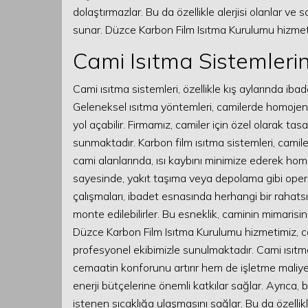
dolaştırmazlar. Bu da özellikle alerjisi olanlar ve
sunar. Düzce Karbon Film Isıtma Kurulumu hizmeti
Cami Isıtma Sistemleri
Cami ısıtma sistemleri, özellikle kış aylarında 
Geleneksel ısıtma yöntemleri, camilerde homojen bi
yol açabilir. Firmamız, camiler için özel olarak ta
sunmaktadır. Karbon film ısıtma sistemleri, camile
cami alanlarında, ısı kaybını minimize ederek homoje
sayesinde, yakıt taşıma veya depolama gibi operas
çalışmaları, ibadet esnasında herhangi bir rahatsı
monte edilebilirler. Bu esneklik, caminin mimari
Düzce Karbon Film Isıtma Kurulumu hizmetimiz, ca
profesyonel ekibimizle sunulmaktadır. Cami ısıtma
cemaatin konforunu artırır hem de işletme maliyetle
enerji bütçelerine önemli katkılar sağlar. Ayrıca, b
istenen sıcaklığa ulaşmasını sağlar. Bu da özellik