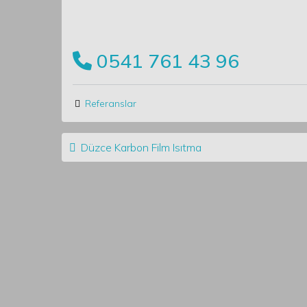
0541 761 43 96
Referanslar
Post navigation
Düzce Karbon Film Isıtma