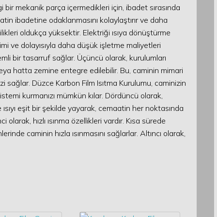
gi bir mekanik parça içermedikleri için, ibadet sırasında
maatin ibadetine odaklanmasını kolaylaştırır ve daha
lilikleri oldukça yüksektir. Elektriği ısıya dönüştürme
imi ve dolayısıyla daha düşük işletme maliyetleri
nemli bir tasarruf sağlar. Üçüncü olarak, kurulumları
veya hatta zemine entegre edilebilir. Bu, caminin mimari
i sağlar. Düzce Karbon Film Isıtma Kurulumu, caminizin
 sistemi kurmanızı mümkün kılar. Dördüncü olarak,
e ısıyı eşit bir şekilde yayarak, cemaatin her noktasında
 olarak, hızlı ısınma özellikleri vardır. Kısa sürede
lerinde caminin hızla ısınmasını sağlarlar. Altıncı olarak,