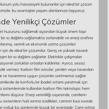
 solunum yolu hassasiyeti bulunanlar için ideal bir çözüm
mizle, bu avantajları yaşam alanlarınıza taşıyoruz.
nde Yenilikçi Çözümler
ibadet huzurunu sağlamak açısından büyük önem taşır.
r ısı dağılımı sağlamakta zorlanabilir ve enerji israfına
sarlanmış, verimli ve ekonomik ısıtma çözümleri
r için de ideal bir çözümdür. Geniş ve yüksek tavanlı
n bir ısı dağılımı sağlarlar. Elektrikle çalışmaları
yonel zorlukları ortadan kaldırırlar. Ayrıca, sessiz
zlık vermez. Karbon film ısıtıcılar, yerden veya tavandan
sine ve tasarımına uygun çözümler üretmemizi sağlar.
milerde de konforlu bir ibadet ortamı yaratmak için
 sistemlerinde kullanılan karbon film teknolojisi, hem
rini düşürür. Enerji verimliliği sayesinde, camilerin
u sistemlerin hızlı ısınma özellikleri, caminin kısa sürede
le soğuk kış günlerinde büyük bir avantajdır. Cami ısıtma