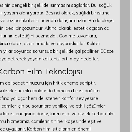
sinin dengeli bir şekilde ısınmasını sağlarlar. Bu, soğuk
 yaşam alanı yaratır. Beşinci olarak, sağlıklı bir ısıtma
 ve toz partiküllerini havada dolaştırmazlar. Bu da alerjisi
n ideal bir çözümdür. Altıncı olarak, estetik açıdan da
lanlarının estetiğini bozmazlar. Gömme tavanlara,
nci olarak, uzun ömürlü ve dayanıklıdırlar. Kaliteli
yıllar boyunca sorunsuz bir şekilde çalışabilirler. Düzce
aya getirerek yaşam kalitenizi artırmayı hedefler.
Karbon Film Teknolojisi
 de ibadetin huzuru için kritik öneme sahiptir.
üksek hacimli alanlarında homojen bir ısı dağılımı
rafına yol açar hem de istenen konfor seviyesine
, camiler için bu sorunlara yenilikçi ve etkili çözümler
rudan ısı enerjisine dönüştüren ince ve esnek karbon film
umu hizmetimiz, camilerinizin her köşesinde eşit ve
ce uygulanır. Karbon film ısıtıcıların en önemli