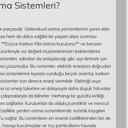
ma Sistemleri?
 parçasıdır. Geleneksel ısıtma yöntemlerinin yerini alan
aması hem de daha sağlıklı bir yaşam alanı sunması
 **Düzce Karbon Film Isıtma Kurulumu** ve benzeri
rünleriyle siz değerli müşterilerimizin beklentilerini
temleri, adından da anlaşılacağı gibi, ısıyı iletmek için
ma çözümüdür. Bu sistemler, elektrik enerjisini doğrudan
ıtma sistemlerine kıyasla sunduğu birçok avantaj, karbon
 sistemler son derece enerji verimlidir. Elektriği ısıya
a az enerji tüketimi ve dolayısıyla daha düşük faturalar
çalışmalarıyla da bilinirler. Herhangi bir gürültü kirliliği
ı sağlarlar. Kurulumları da oldukça pratiktir ve mevcut
zellikle yerden ısıtma sistemlerinde, estetik kaygıları
u sağlar. Bu sistemlerin en önemli özelliklerinden biri de
ılar, havayı kurutmazlar ve toz partiküllerini havada