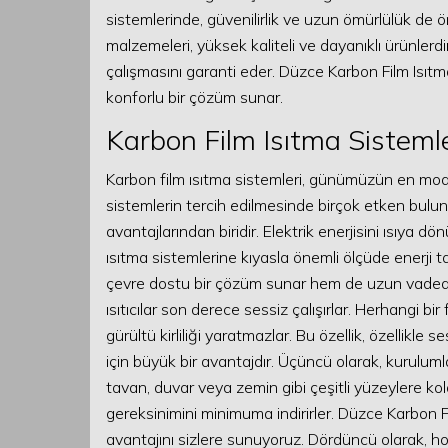
sistemlerinde, güvenilirlik ve uzun ömürlülük de ö
malzemeleri, yüksek kaliteli ve dayanıklı ürünlerdi
çalışmasını garanti eder. Düzce Karbon Film Isıt
konforlu bir çözüm sunar.
Karbon Film Isıtma Sistemle
Karbon film ısıtma sistemleri, günümüzün en modern
sistemlerin tercih edilmesinde birçok etken bulunm
avantajlarından biridir. Elektrik enerjisini ısıya 
ısıtma sistemlerine kıyasla önemli ölçüde enerji t
çevre dostu bir çözüm sunar hem de uzun vadede i
ısıtıcılar son derece sessiz çalışırlar. Herhangi 
gürültü kirliliği yaratmazlar. Bu özellik, özellikl
için büyük bir avantajdır. Üçüncü olarak, kurulumla
tavan, duvar veya zemin gibi çeşitli yüzeylere kol
gereksinimini minimuma indirirler. Düzce Karbon 
avantajını sizlere sunuyoruz. Dördüncü olarak, hom