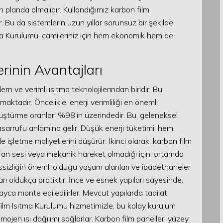
n planda olmalıdır. Kullandığımız karbon film
r. Bu da sistemlerin uzun yıllar sorunsuz bir şekilde
ma Kurulumu, camileriniz için hem ekonomik hem de
rinin Avantajları
 ve verimli ısıtma teknolojilerından biridir. Bu
aktadır. Öncelikle, enerji verimliliği en önemli
dönüştürme oranları %98’in üzerindedir. Bu, geleneksel
asarrufu anlamına gelir. Düşük enerji tüketimi, hem
şletme maliyetlerini düşürür. İkinci olarak, karbon film
bir fan sesi veya mekanik hareket olmadığı için, ortamda
e sessizliğin önemli olduğu yaşam alanları ve ibadethaneler
rı oldukça pratiktir. İnce ve esnek yapıları sayesinde,
ayca monte edilebilirler. Mevcut yapılarda tadilat
Film Isıtma Kurulumu hizmetimizle, bu kolay kurulum
ojen ısı dağılımı sağlarlar. Karbon film paneller, yüzey