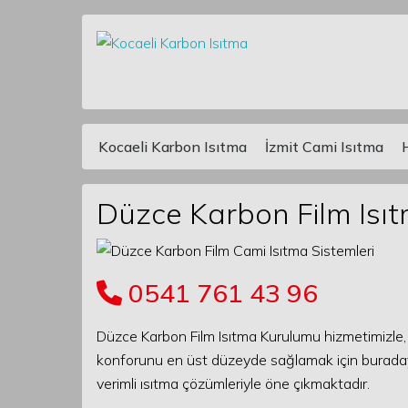
Kocaeli Karbon Isıtma
İzmit Cami Isıtma
Main Navigation
Düzce Karbon Film Isı
0541 761 43 96
Düzce Karbon Film Isıtma Kurulumu hizmetimizle, 
konforunu en üst düzeyde sağlamak için buradayız.
verimli ısıtma çözümleriyle öne çıkmaktadır.