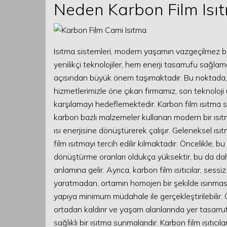
Neden Karbon Film Isıt
Isıtma sistemleri, modern yaşamın vazgeçilmez bir
yenilikçi teknolojiler, hem enerji tasarrufu sağl
açısından büyük önem taşımaktadır. Bu noktada,
hizmetlerimizle öne çıkan firmamız, son teknoloji ü
karşılamayı hedeflemektedir. Karbon film ısıtma sis
karbon bazlı malzemeler kullanan modern bir ısıt
ısı enerjisine dönüştürerek çalışır. Geleneksel ıs
film ısıtmayı tercih edilir kılmaktadır. Öncelikle, bu
dönüştürme oranları oldukça yüksektir, bu da dah
anlamına gelir. Ayrıca, karbon film ısıtıcılar, sessiz 
yaratmadan, ortamın homojen bir şekilde ısınmasın
yapıya minimum müdahale ile gerçekleştirilebilir. Ö
ortadan kaldırır ve yaşam alanlarında yer tasarruf
sağlıklı bir ısıtma sunmalarıdır. Karbon film ısıtıc