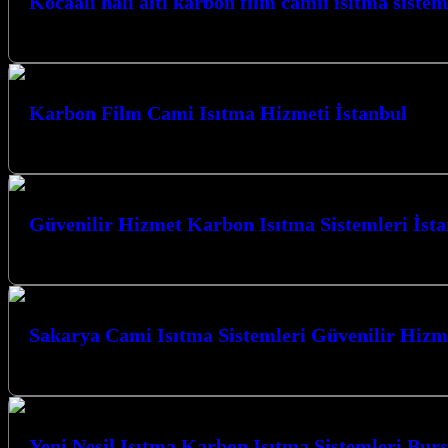
Kocaali halı altı karbon film camii isitma sistem
Benzer YazılarKocaali Karbon Film Cami Isıtma Sistemleri
Karbon Film Cami Isıtma Hizmeti İstanbul
Kocaeli İzmit merkezli firmamız, ibadet mekanlarınızın sıcaklığını ve 
Güvenilir Hizmet Karbon Isıtma Sistemleri İst
Güvenilir Hizmet Karbon Isıtma Sistemleri İstanbul ve Kocaeli’nin her k
Sakarya Cami Isıtma Sistemleri Güvenilir Hizm
Sakarya Cami Isıtma Sistemleri Güvenilir Hizmet anlayışımızla, Kocaeli’
Yeni Nesil Isıtma Karbon Isıtma Sistemleri Bur