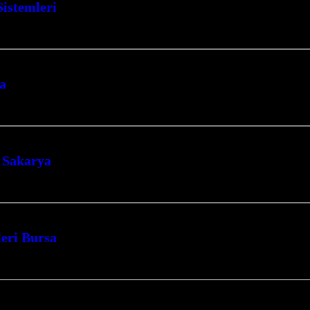
Sistemleri
 aylarını sıcacık ve konforlu geçirin. Kocaeli İzmit merkezli firmamız, yaşam…
ma
e konforlu ve ekonomik ısınmanın kapılarını aralıyoruz. Modern teknolojiyi ge
 Sakarya
i’nin İzmit merkezli lider firması olarak, yaşam alanlarınıza ve ibadethaneleri
leri Bursa
ocaeli’nin kalbinde mekanlarınızı hem ekonomik hem de konforlu bir şekilde ıs