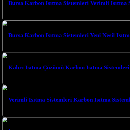
Bursa Karbon Isıtma Sistemleri Verimli Isıtma 
Bursa Karbon Isıtma Sistemleri Verimli Isıtma Sistemleri ile tanışın, kış
Bursa Karbon Isıtma Sistemleri Yeni Nesil Isıt
Bursa Karbon Isıtma Sistemleri Yeni Nesil Isıtma çözümleriyle Kocaeli’d
Kalıcı Isıtma Çözümü Karbon Isıtma Sistemleri
Kalıcı Isıtma Çözümü Karbon Isıtma Sistemleri Sakarya ile tanışın; Kocael
Verimli Isıtma Sistemleri Karbon Isıtma Sistem
Verimli Isıtma Sistemleri Karbon Isıtma Sistemleri Bursa ile tanışın, K