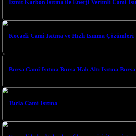
İzmit Karbon Isıtma ile Enerji Verimli Cami Is
İzmit Karbon Isıtma ile Enerji Verimli Cami Isıtma çözümleriyle mekanla
Kocaeli Cami Isıtma ve Hızlı Isınma Çözümleri
Kocaeli Cami Isıtma ve Hızlı Isınma Çözümleri ile mekanlarınızda konfor
Bursa Cami Isıtma Bursa Halı Altı Isıtma Burs
Bursa Karbon Isıtma olarak Camiler için Karbon Film Isıtma Sistemi uyg
Tuzla Cami Isıtma
Tuzla Cami Isıtma, Tuzla Karbon Isıtma olarak Camiler için Karbon Fil