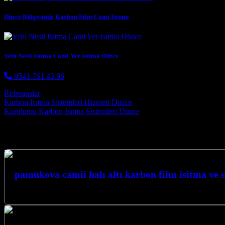
Düzce Bölgesinde Karbon Film Cami Isıtma
Yeni Nesil Isıtma Cami Yer Isıtma Düzce
0541 761 43 96
Referanslar
Post navigation
Karbon Isıtma Sistemleri Hizmeti Düzce
Kurulumu Karbon Isıtma Sistemleri Düzce
Hizmetlerimiz
pamukova camii halı altı karbon film isitma ve 
PAMUKOVA CAMİİ HALI ALTI…