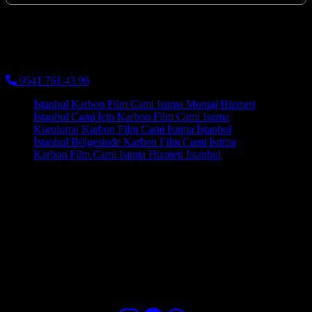
Kocaeli Karbon Isıtma
Cami Halısı ve Cami Isıtma Sistemleri
0541 761 43 96
İstanbul Karbon Film Cami Isıtma Montaj Hizmeti
İstanbul Cami İçin Karbon Film Cami Isıtma
Kurulumu Karbon Film Cami Isıtma İstanbul
İstanbul Bölgesinde Karbon Film Cami Isıtma
Karbon Film Cami Isıtma Hizmeti İstanbul
İzmit Karbon Isıtma ile Ekonomik Cami Isıtma sistemleri, hem insan
sağlığına zararlı hiçbir madde yaymaz hem de çevre dostu bir üretim
sürecine sahiptir. Bu, camilerin işletme maliyetlerinde önemli ölçüde
tasarruf anlamına gelir. Soğuk kış aylarında camilerin ısıtılması,
cemaatin camiye gelme oranını artırabilir ve ibadetlerin daha huzurlu
bir atmosferde gerçekleşmesini sağlayabilir. Cami ısıtma sistemleri
kurulumu konusunda profesyonel destek almak, hem caminizin
konforu hem de uzun vadeli maliyetler açısından önemlidir.
Cami Isıtma Sistemleri