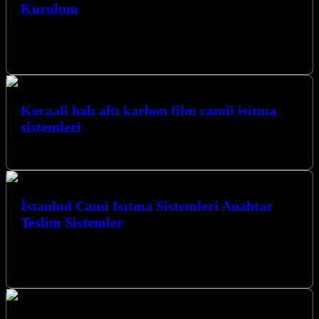
Kurulum
Marmara Bölgesi Karbon Isıtma ile Hızlı Kurulum sayesinde, yaşam
ve ibadet alanlarınızda eşsiz bir konfor ve verimlilik deneyimi
yaşayabilirsiniz. Kocaeli…
Kocaali halı altı karbon film camii isitma
sistemleri
Benzer YazılarKocaali Karbon Film Cami Isıtma Sistemleri
İstanbul Cami Isıtma Sistemleri Anahtar
Teslim Sistemler
İstanbul Cami Isıtma Sistemleri Anahtar Teslim Sistemler ile ibadet
mekanlarınızda kesintisiz sıcaklık ve konforu deneyimleyin. Kocaeli
merkezli firmamız, Karbon ısıtma…