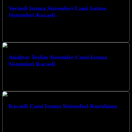
Verimli Isıtma Sistemleri Cami Isıtma
Sistemleri Kocaeli
Verimli Isıtma Sistemleri Cami Isıtma Sistemleri Kocaeli’nde,
mekanlarınızı en ideal sıcaklıkta tutmak için yenilikçi çözümler
sunuyoruz. Karbon ısıtma ve cami…
Anahtar Teslim Sistemler Cami Isıtma
Sistemleri Kocaeli
Kocaeli’nin kalbinde, İzmit merkezli firmamız, mekanlarınıza
sıcaklık ve konfor katmak için yenilikçi çözümler sunar. Anahtar
teslim sistemler ile cami ısıtma…
Kocaeli Cami Isıtma Sistemleri Kurulumu
Kocaeli’de camilerinizin ısıtma ihtiyaçları için güvenilir ve modern
çözümler sunuyoruz. Kocaeli Cami Isıtma Sistemleri Kurulumu
hizmetlerimizle, ibadethanelerinizde yılın her mevsimi…