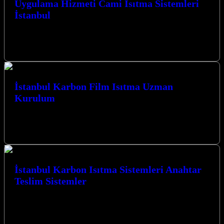
Uygulama Hizmeti Cami Isıtma Sistemleri
İstanbul
Uygulama Hizmeti Cami Isıtma Sistemleri İstanbul ve çevresinde,
modern ve etkili çözümlerle mekanlarınızı ısıtmak için buradayız.
Kocaeli İzmit merkezli firmamız,…
İstanbul Karbon Film Isıtma Uzman
Kurulum
İstanbul Karbon Film Isıtma Uzman Kurulum hizmetlerimizle,
Kocaeli’nin her köşesinde yaşam alanlarınızı ve ibadethanelerinizi en
modern ve verimli ısıtma sistemleriyle…
İstanbul Karbon Isıtma Sistemleri Anahtar
Teslim Sistemler
İstanbul Karbon Isıtma Sistemleri Anahtar Teslim Sistemler ile
mekanlarınıza modern, verimli ve konforlu bir ısınma çözümü
getirin. Kocaeli’nin kalbinde, İzmit…