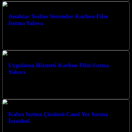
Anahtar Teslim Sistemler Karbon Film
Isıtma Yalova
Kocaeli’nin kalbinde, ısıtma ve cami ısıtma sistemleri alanında öncü
bir firma olarak, yaşam alanlarınızı ve ibadet mekanlarınızı en
verimli ve…
Uygulama Hizmeti Karbon Film Isıtma
Yalova
Yalova’da karbon film ısıtma uygulamaları ve cami ısıtma sistemleri
konusunda profesyonel çözümler sunan firmamız, Kocaeli İzmit
merkezli olarak bölgenin ısıtma…
Kalıcı Isıtma Çözümü Cami Yer Isıtma
İstanbul
Kalıcı Isıtma Çözümü Cami Yer Isıtma İstanbul ve Kocaeli