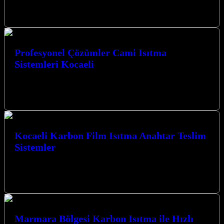
genelinde sunduğumuz yenilikçi karbon ısıtma sistemleri ile
mekanlarınızı konforlu bir sıcaklığa…
Profesyonel Çözümler Cami Isıtma
Sistemleri Kocaeli
Profesyonel Çözümler Cami Isıtma Sistemleri Kocaeli Kocaeli’nin
kalbinde, camilerimizin manevi atmosferini en üst düzeyde
korurken, kış aylarında da sıcaklık ve…
Kocaeli Karbon Film Isıtma Anahtar Teslim
Sistemler
Kocaeli Karbon Film Isıtma Anahtar Teslim Sistemler ile yaşam
alanlarınızı ve ibadethanelerinizi konforlu bir sıcaklıkla
buluşturuyoruz. İzmit merkezli firmamız, yenilikçi…
Marmara Bölgesi Karbon Isıtma ile Hızlı