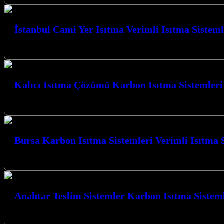
İstanbul Cami Yer Isıtma Verimli Isıtma Sisteml
İstanbul Cami Yer Isıtma Verimli Isıtma Sistemleri ile mekanlarınızda be
Kalıcı Isıtma Çözümü Karbon Isıtma Sistemleri
Kalıcı Isıtma Çözümü Karbon Isıtma Sistemleri Sakarya ile tanışın; Kocael
Bursa Karbon Isıtma Sistemleri Verimli Isıtma 
Bursa Karbon Isıtma Sistemleri Verimli Isıtma Sistemleri ile tanışın, kış
Anahtar Teslim Sistemler Karbon Isıtma Sisteml
Anahtar Teslim Sistemler Karbon Isıtma Sistemleri Yalova ile mekanları