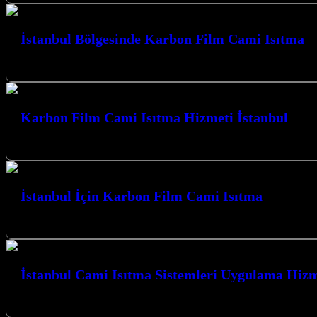
İstanbul Bölgesinde Karbon Film Cami Isıtma
İstanbul Bölgesinde Karbon Film Cami Isıtma çözümleriyle, ibadet mekanl
Karbon Film Cami Isıtma Hizmeti İstanbul
Kocaeli İzmit merkezli firmamız, ibadet mekanlarınızın sıcaklığını ve 
İstanbul İçin Karbon Film Cami Isıtma
İstanbul İçin Karbon Film Cami Isıtma sistemleri, mekanlarınızda konfor
İstanbul Cami Isıtma Sistemleri Uygulama Hizm
Kocaeli İzmit merkezli firmamız, İstanbul Cami Isıtma Sistemleri Uygulam