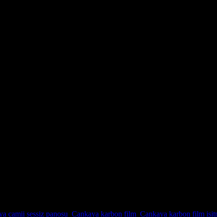
ilm isitma ve sessiz panosu
 ve sessiz panosu
ERİNİZ UZMAN KADROMUZCA İTİNA İLE YAPILIR.054176
a camii sessiz panosu
,
Cankaya karbon film
,
Cankaya karbon film isi