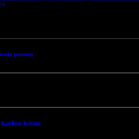
aya
sessiz panosu
modern ve etkili çözümü arıyorsanız, Düzce İçin Karbon Film Cami…
a Karbon Isıtma
ulaması yapmaktayız. Bursa Cami Isıtma Bursa Halı Altı Isıtma Bursa…