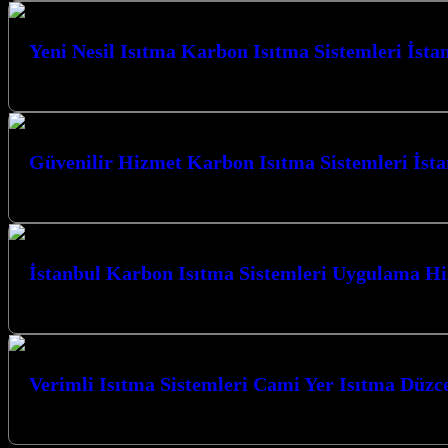
Yeni Nesil Isıtma Karbon Isıtma Sistemleri İsta
Yeni Nesil Isıtma Karbon Isıtma Sistemleri İstanbul ve çevresinde, meka
Güvenilir Hizmet Karbon Isıtma Sistemleri İst
Güvenilir Hizmet Karbon Isıtma Sistemleri İstanbul ve Kocaeli’nin her k
İstanbul Karbon Isıtma Sistemleri Uygulama H
İstanbul Karbon Isıtma Sistemleri Uygulama Hizmeti ile Kocaeli’nin her kö
Verimli Isıtma Sistemleri Cami Yer Isıtma Düzc
Verimli Isıtma Sistemleri Cami Yer Isıtma Düzce çözümleriyle Kocaeli’de