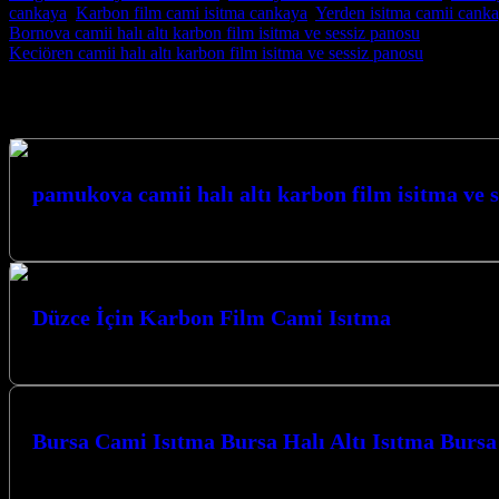
cankaya
,
Karbon film cami isitma cankaya
,
Yerden isitma camii cank
Post navigation
Bornova camii halı altı karbon film isitma ve sessiz panosu
Keciören camii halı altı karbon film isitma ve sessiz panosu
Hizmetlerimiz
pamukova camii halı altı karbon film isitma ve 
PAMUKOVA CAMİİ HALI ALTI…
Düzce İçin Karbon Film Cami Isıtma
Düzce’de camilerinizde sıcak ve huzurlu bir atmosfer yaratmak için en 
Bursa Cami Isıtma Bursa Halı Altı Isıtma Burs
Bursa Karbon Isıtma olarak Camiler için Karbon Film Isıtma Sistemi uyg