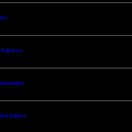
eri
nzersiz bir konfor ve enerji tasarrufu deneyimi yaşayın. Kocaeli merkezli firm
 Sakarya
i’nin İzmit merkezli lider firması olarak, yaşam alanlarınıza ve ibadethaneleri
Sistemleri
 aylarını sıcacık ve konforlu geçirin. Kocaeli İzmit merkezli firmamız, yaşam…
eri Yalova
nıza yenilikçi ve ekonomik çözümler sunuyoruz. Kocaeli’nin İzmit merkezli fi