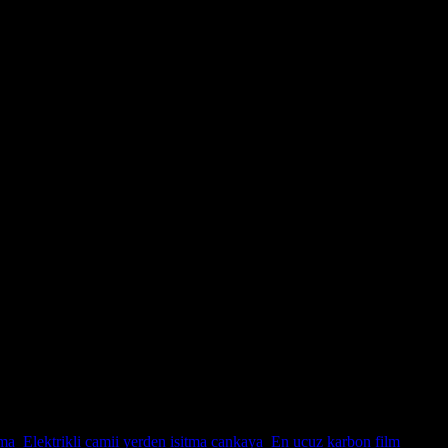
14396
tma
,
Elektrikli camii yerden isitma cankaya
,
En ucuz karbon film