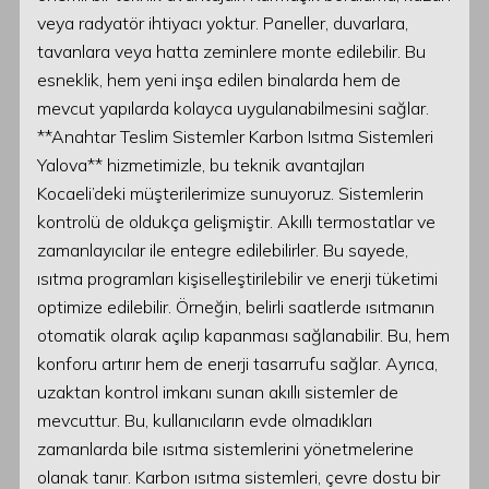
veya radyatör ihtiyacı yoktur. Paneller, duvarlara,
tavanlara veya hatta zeminlere monte edilebilir. Bu
esneklik, hem yeni inşa edilen binalarda hem de
mevcut yapılarda kolayca uygulanabilmesini sağlar.
**Anahtar Teslim Sistemler Karbon Isıtma Sistemleri
Yalova** hizmetimizle, bu teknik avantajları
Kocaeli’deki müşterilerimize sunuyoruz. Sistemlerin
kontrolü de oldukça gelişmiştir. Akıllı termostatlar ve
zamanlayıcılar ile entegre edilebilirler. Bu sayede,
ısıtma programları kişiselleştirilebilir ve enerji tüketimi
optimize edilebilir. Örneğin, belirli saatlerde ısıtmanın
otomatik olarak açılıp kapanması sağlanabilir. Bu, hem
konforu artırır hem de enerji tasarrufu sağlar. Ayrıca,
uzaktan kontrol imkanı sunan akıllı sistemler de
mevcuttur. Bu, kullanıcıların evde olmadıkları
zamanlarda bile ısıtma sistemlerini yönetmelerine
olanak tanır. Karbon ısıtma sistemleri, çevre dostu bir