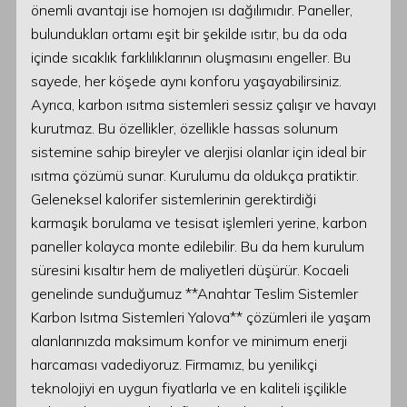
önemli avantajı ise homojen ısı dağılımıdır. Paneller,
bulundukları ortamı eşit bir şekilde ısıtır, bu da oda
içinde sıcaklık farklılıklarının oluşmasını engeller. Bu
sayede, her köşede aynı konforu yaşayabilirsiniz.
Ayrıca, karbon ısıtma sistemleri sessiz çalışır ve havayı
kurutmaz. Bu özellikler, özellikle hassas solunum
sistemine sahip bireyler ve alerjisi olanlar için ideal bir
ısıtma çözümü sunar. Kurulumu da oldukça pratiktir.
Geleneksel kalorifer sistemlerinin gerektirdiği
karmaşık borulama ve tesisat işlemleri yerine, karbon
paneller kolayca monte edilebilir. Bu da hem kurulum
süresini kısaltır hem de maliyetleri düşürür. Kocaeli
genelinde sunduğumuz **Anahtar Teslim Sistemler
Karbon Isıtma Sistemleri Yalova** çözümleri ile yaşam
alanlarınızda maksimum konfor ve minimum enerji
harcaması vadediyoruz. Firmamız, bu yenilikçi
teknolojiyi en uygun fiyatlarla ve en kaliteli işçilikle