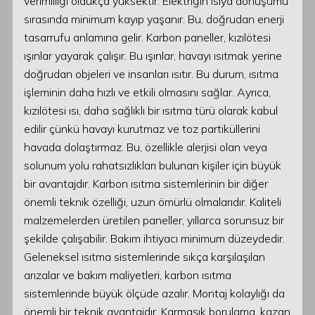
verimliliği oldukça yüksektir. Elektriğin ısıya dönüşümü
sırasında minimum kayıp yaşanır. Bu, doğrudan enerji
tasarrufu anlamına gelir. Karbon paneller, kızılötesi
ışınlar yayarak çalışır. Bu ışınlar, havayı ısıtmak yerine
doğrudan objeleri ve insanları ısıtır. Bu durum, ısıtma
işleminin daha hızlı ve etkili olmasını sağlar. Ayrıca,
kızılötesi ısı, daha sağlıklı bir ısıtma türü olarak kabul
edilir çünkü havayı kurutmaz ve toz partiküllerini
havada dolaştırmaz. Bu, özellikle alerjisi olan veya
solunum yolu rahatsızlıkları bulunan kişiler için büyük
bir avantajdır. Karbon ısıtma sistemlerinin bir diğer
önemli teknik özelliği, uzun ömürlü olmalarıdır. Kaliteli
malzemelerden üretilen paneller, yıllarca sorunsuz bir
şekilde çalışabilir. Bakım ihtiyacı minimum düzeydedir.
Geleneksel ısıtma sistemlerinde sıkça karşılaşılan
arızalar ve bakım maliyetleri, karbon ısıtma
sistemlerinde büyük ölçüde azalır. Montaj kolaylığı da
önemli bir teknik avantajdır. Karmaşık borulama, kazan