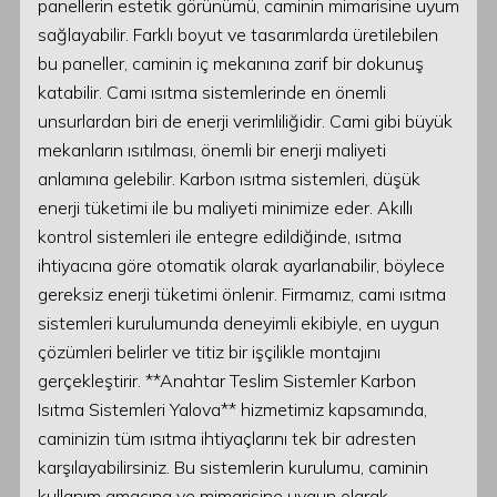
panellerin estetik görünümü, caminin mimarisine uyum
sağlayabilir. Farklı boyut ve tasarımlarda üretilebilen
bu paneller, caminin iç mekanına zarif bir dokunuş
katabilir. Cami ısıtma sistemlerinde en önemli
unsurlardan biri de enerji verimliliğidir. Cami gibi büyük
mekanların ısıtılması, önemli bir enerji maliyeti
anlamına gelebilir. Karbon ısıtma sistemleri, düşük
enerji tüketimi ile bu maliyeti minimize eder. Akıllı
kontrol sistemleri ile entegre edildiğinde, ısıtma
ihtiyacına göre otomatik olarak ayarlanabilir, böylece
gereksiz enerji tüketimi önlenir. Firmamız, cami ısıtma
sistemleri kurulumunda deneyimli ekibiyle, en uygun
çözümleri belirler ve titiz bir işçilikle montajını
gerçekleştirir. **Anahtar Teslim Sistemler Karbon
Isıtma Sistemleri Yalova** hizmetimiz kapsamında,
caminizin tüm ısıtma ihtiyaçlarını tek bir adresten
karşılayabilirsiniz. Bu sistemlerin kurulumu, caminin
kullanım amacına ve mimarisine uygun olarak